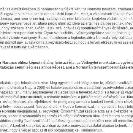
 bár az elmúlt években jó néhányszor terítékre került a Normafa helyzete, szakmai e
től egyszer sem hallottam a rehabilitáció kapcsán. Most, a választások közeledtéve
 a témára, ami nem lenne baj, ha tények és nem kitalációk, képtelen vádak mentén f
pány egyszer véget ér, utána pedig eljön az ideje az értelmes párbeszédnek. Mé
, hogy szó sem lehet lakóépületek, szállodák és új sportlétesítmények építéséről, 
édelmi szempontokat sem. Olyan szabadidős tevékenységekhez szeretnénk megtere
sok évtizede van igény. És természetesen a legfontosabb a Normafa helyreállításáv
ért döntött úgy javaslatomra a képviselő-testület, hogy a tervek elkészülte és szél
zavazást tartsunk a kérdésben.
 Narancs ehhez képest néhány hete azt írta: „a Védegylet munkatársa egyérte
tiltakozás semmiség lesz ahhoz képest, ami a Normafán tervezett beruházás elle
ékaink teljes félreértelmezése. Még egyszer hadd szögezzem le, először rendkívül
szerint folynak a Natura 2000-es hatásvizsgálatok és a saját környezetvédelmi vizsg
hatósági tanulmány segítségével véglegesítjük a terveket. Addig is a terület új va
ár meglévő infrastruktúrát, a rekortán futócsíkot, a játszótereket, előkészítjük a Ján
áló- és kerékpáros utak kijelölését. Ha pedig megvannak a konkrét tervek, azok rész
 a helyi népszavazást. Nagyon örülünk, hogy a kormányzat, mindamellett, hogy tel
a Normafa megújulását, a Hegyvidéki Önkormányzat kezébe adta az előkészítés fel
van, hiszen a szabadidős fejlesztés költségeit előzetesen ötmilliárd forintra sacco
bítása pedig jóval tízmilliárd feletti összeg, ekkora pénz nekünk nem áll rendel
sben. A konkrét kialakítás azonban az önkormányzat javaslatai alapján történik, mi
snek, hogy a végső szót az itt élő polgároknak kell kimondaniuk.