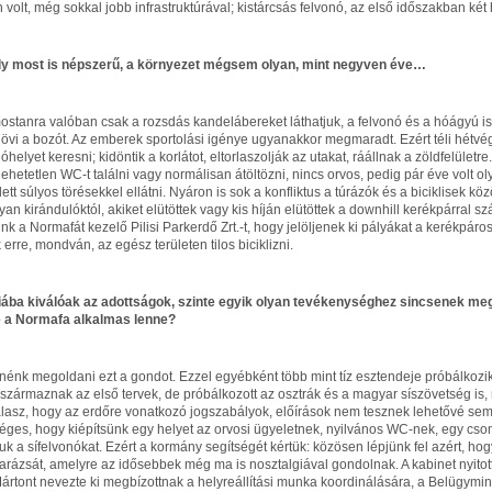
 volt, még sokkal jobb infrastruktúrával; kistárcsás felvonó, az első időszakban két 
ely most is népszerű, a környezet mégsem olyan, mint negyven éve…
ostanra valóban csak a rozsdás kandelábereket láthatjuk, a felvonó és a hóágyú is 
övi a bozót. Az emberek sportolási igénye ugyanakkor megmaradt. Ezért téli hétvé
helyet keresni; kidöntik a korlátot, eltorlaszolják az utakat, ráállnak a zöldfelületre
ehetetlen WC-t találni vagy normálisan átöltözni, nincs orvos, pedig pár éve volt ol
llett súlyos törésekkel ellátni. Nyáron is sok a konfliktus a túrázók és a biciklisek k
yan kirándulóktól, akiket elütöttek vagy kis híján elütöttek a downhill kerékpárral 
k a Normafát kezelő Pilisi Parkerdő Zrt.-t, hogy jelöljenek ki pályákat a kerékpár
erre, mondván, az egész területen tilos biciklizni.
iába kiválóak az adottságok, szinte egyik olyan tevékenységhez sincsenek me
 a Normafa alkalmas lenne?
tnénk megoldani ezt a gondot. Ezzel egyébként több mint tíz esztendeje próbálkoz
 származnak az első tervek, de próbálkozott az osztrák és a magyar síszövetség is
válasz, hogy az erdőre vonatkozó jogszabályok, előírások nem tesznek lehetővé se
éges, hogy kiépítsünk egy helyet az orvosi ügyeletnek, nyilvános WC-nek, egy c
suk a sífelvonókat. Ezért a kormány segítségét kértük: közösen lépjünk fel azért, 
varázsát, amelyre az idősebbek még ma is nosztalgiával gondolnak. A kabinet nyitott 
Mártont nevezte ki megbízottnak a helyreállítási munka koordinálására, a Belügymini