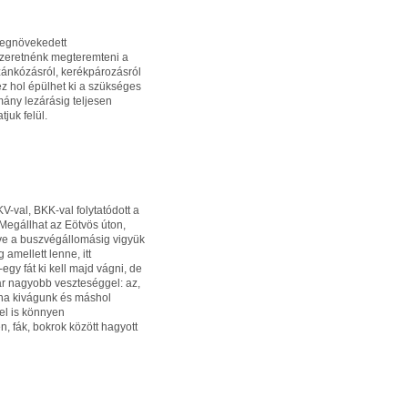
 megnövekedett
 szeretnénk megteremteni a
zánkózásról, kerékpározásról
z hol épülhet ki a szükséges
mány lezárásig teljesen
juk felül.
-val, BKK-val folytatódott a
 Megállhat az Eötvös úton,
etve a buszvégállomásig vigyük
 amellett lenne, itt
gy fát ki kell majd vágni, de
jár nagyobb veszteséggel: az,
 ha kivágunk és máshol
el is könnyen
, fák, bokrok között hagyott