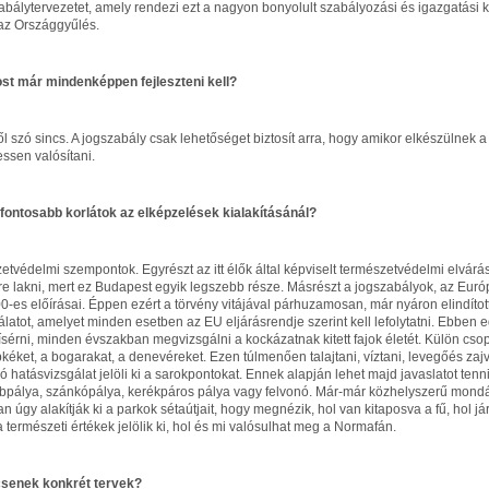
abálytervezetet, amely rendezi ezt a nagyon bonyolult szabályozási és igazgatási ké
 az Országgyűlés.
st már mindenképpen fejleszteni kell?
l szó sincs. A jogszabály csak lehetőséget biztosít arra, hogy amikor elkészülnek a
essen valósítani.
gfontosabb korlátok az elképzelések kialakításánál?
etvédelmi szempontok. Egyrészt az itt élők által képviselt természetvédelmi elváráso
e lakni, mert ez Budapest egyik legszebb része. Másrészt a jogszabályok, az Európ
0-es előírásai. Éppen ezért a törvény vitájával párhuzamosan, már nyáron elindíto
latot, amelyet minden esetben az EU eljárásrendje szerint kell lefolytatni. Ebben eg
ísérni, minden évszakban megvizsgálni a kockázatnak kitett fajok életét. Külön cso
kéket, a bogarakat, a denevéreket. Ezen túlmenően talajtani, víztani, levegőés zajv
ó hatásvizsgálat jelöli ki a sarokpontokat. Ennek alapján lehet majd javaslatot tenni
obpálya, szánkópálya, kerékpáros pálya vagy felvonó. Már-már közhelyszerű mon
 úgy alakítják ki a parkok sétaútjait, hogy megnézik, hol van kitaposva a fű, hol j
t a természeti értékek jelölik ki, hol és mi valósulhat meg a Normafán.
csenek konkrét tervek?