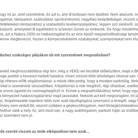
hogy mi az, amit szeretnénk, és azt is, ami itt biztosan nem épülhet. Nem akarunk,
rgalmat, lakóparkot, szállodákat, sportcentrumot, nagyfokú beépítettséget, viszont
feltételeket mindazokhoz a szabadidős tevékenységekhez, legyen szó síelésről, s
dulásról, amelyeket itt egyébként is szívesen űznek az emberek. De hogy mindehhe
túra, azt a Natura 2000-es hatásvizsgálat és az erre épülő megvalósíthatósági tanul
 lenne megtervezni, hiszen a környezetvédelmi szabályokat, szempontokat nem írhat
láshoz szükséges pályákon túl mit szeretnének megvalósítani?
erekű meghosszabbítása régi terv, még a VEKE-vel kezdtük előkészíteni, majd a BKV
ege parktól a kisvasút mellett haladna, innen viszont több lehetséges útvonal van.
égi réteses előtti végállomással, a másik ötlet pedig, hogy a mostani parkolóig, ill
onókat is szeretnénk visszaállítani. A fejállomás a már meglévő, régi síházban, esetleg
ne orvosi ügyelet és csomagmegőrző is. Ennek a megvalósításához lehet, hogy egy-e
a környezeti hatásvizsgálat tesz majd javaslatot. Nekünk azt kell megvizsgálni, mi 
áz, forgalmasabb napokon több ezer autó kipufogógáza szennyezi a levegőt, vagy
éhány nem védett fát, viszont csökken a gépkocsiforgalom, mert tömegközlekedéss
etővé válik a hely. Az, ami most van, a nagy autóforgalom, parkoló híján az erdőben
az szerintem nem jó.
zék szerint viszont az önök elképzelései nem azok…