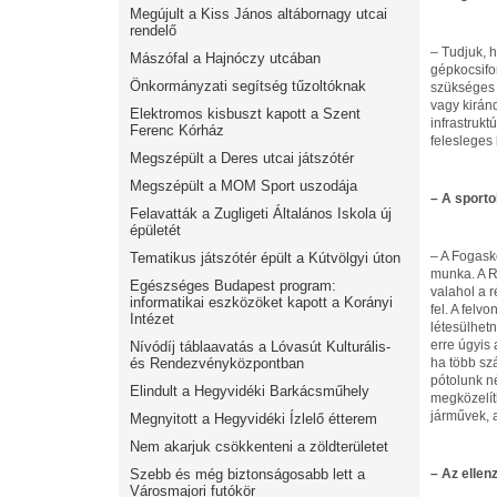
Megújult a Kiss János altábornagy utcai
rendelő
– Tudjuk, 
Mászófal a Hajnóczy utcában
gépkocsifo
Önkormányzati segítség tűzoltóknak
szükséges 
vagy kirán
Elektromos kisbuszt kapott a Szent
infrastruk
Ferenc Kórház
felesleges
Megszépült a Deres utcai játszótér
Megszépült a MOM Sport uszodája
– A sporto
Felavatták a Zugligeti Általános Iskola új
épületét
– A Fogask
Tematikus játszótér épült a Kútvölgyi úton
munka. A R
Egészséges Budapest program:
valahol a r
informatikai eszközöket kapott a Korányi
fel. A felv
Intézet
létesülhet
erre úgyis 
Nívódíj táblaavatás a Lóvasút Kulturális-
és Rendezvényközpontban
ha több sz
pótolunk n
Elindult a Hegyvidéki Barkácsműhely
megközelíth
járművek, 
Megnyitott a Hegyvidéki Ízlelő étterem
Nem akarjuk csökkenteni a zöldterületet
Szebb és még biztonságosabb lett a
– Az ellen
Városmajori futókör