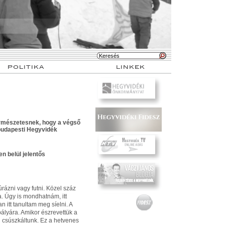
POLITIKA
LINKEK
természetesnek, hogy a végső
 budapesti Hegyvidék
 belül jelentős
úrázni vagy futni. Közel száz
a. Úgy is mondhatnám, itt
itt tanultam meg síelni. A
ípályára. Amikor észrevettük a
g csúszkáltunk. Ez a hetvenes