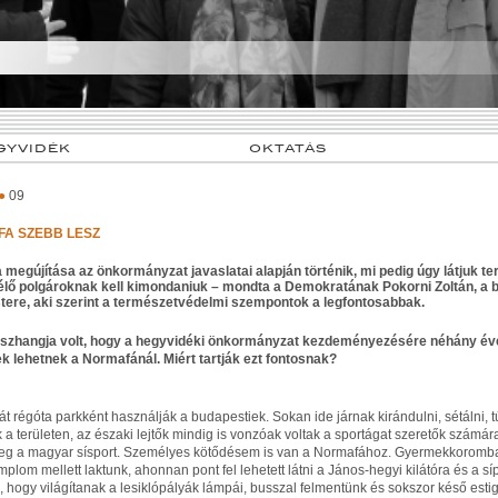
GYVIDÉK
OKTATÁS
●
09
FA SZEBB LESZ
megújítása az önkormányzat javaslatai alapján történik, mi pedig úgy látjuk 
t élő polgároknak kell kimondaniuk – mondta a Demokratának Pokorni Zoltán, a
ere, aki szerint a természetvédelmi szempontok a legfontosabbak.
sszhangja volt, hogy a hegyvidéki önkormányzat kezdeményezésére néhány éven
ek lehetnek a Normafánál. Miért tartják ezt fontosnak?
t régóta parkként használják a budapestiek. Sokan ide járnak kirándulni, sétálni, t
 a területen, az északi lejtők mindig is vonzóak voltak a sportágat szeretők számár
meg a magyar sísport. Személyes kötődésem is van a Normafához. Gyermekkoromban 
mplom mellett laktunk, ahonnan pont fel lehetett látni a János-hegyi kilátóra és a s
 hogy világítanak a lesiklópályák lámpái, busszal felmentünk és sokszor késő esti