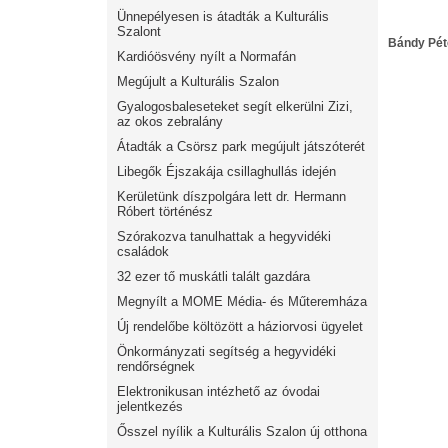
Ünnepélyesen is átadták a Kulturális
Szalont
Bándy Pét
Kardióösvény nyílt a Normafán
Megújult a Kulturális Szalon
Gyalogosbaleseteket segít elkerülni Zizi,
az okos zebralány
Átadták a Csörsz park megújult játszóterét
Libegők Éjszakája csillaghullás idején
Kerületünk díszpolgára lett dr. Hermann
Róbert történész
Szórakozva tanulhattak a hegyvidéki
családok
32 ezer tő muskátli talált gazdára
Megnyílt a MOME Média- és Műteremháza
Új rendelőbe költözött a háziorvosi ügyelet
Önkormányzati segítség a hegyvidéki
rendőrségnek
Elektronikusan intézhető az óvodai
jelentkezés
Ősszel nyílik a Kulturális Szalon új otthona