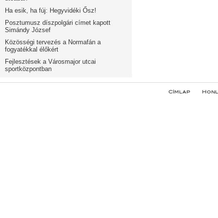
Ha esik, ha fúj: Hegyvidéki Ősz!
Posztumusz díszpolgári címet kapott
Simándy József
Közösségi tervezés a Normafán a
fogyatékkal élőkért
Fejlesztések a Városmajor utcai
sportközpontban
Címlap
Honl