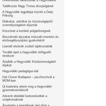
Önkéntesek takarították a Hegyvidéket
Találkozás Nagy Tímea díszpolgárral
A Hegyvidék legjobbjai között a Daily
Pékség
Diákokat, edzőket és közösségépítő
személyiségeket díjaztak
Köszönet a kerületi polgárőrségnek
Beszámoló éjszakai műszaki-mentési és
elsősegélynyújtási gyakorlatról
Leendő elsősök szüleit tájékoztatták
Tovább épül a hegyvidéki térfigyelő-
rendszer
Átadták a Hegyvidék Közbiztonságáért
díjakat
Hegyvidéki pedagógus-bál
Get Closer Budapest – jazzfesztivál a
MOM-ban
Új kiadvány jelent meg a hegyvidéki
gyermeknevelésről
Adventi ebéddel kedveskedtek a
szépkorúaknak
Átvehette a legjobbnak járó díjat a