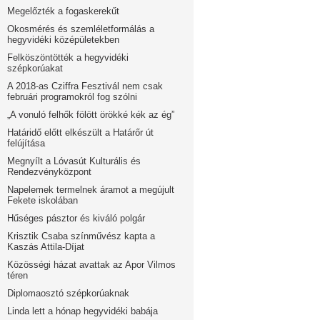
Megelőzték a fogaskerekűt
Okosmérés és szemléletformálás a
hegyvidéki középületekben
Felköszöntötték a hegyvidéki
szépkorúakat
A 2018-as Cziffra Fesztivál nem csak
februári programokról fog szólni
„A vonuló felhők fölött örökké kék az ég”
Határidő előtt elkészült a Határőr út
felújítása
Megnyílt a Lóvasút Kulturális és
Rendezvényközpont
Napelemek termelnek áramot a megújult
Fekete iskolában
Hűséges pásztor és kiváló polgár
Krisztik Csaba színművész kapta a
Kaszás Attila-Díjat
Közösségi házat avattak az Apor Vilmos
téren
Diplomaosztó szépkorúaknak
Linda lett a hónap hegyvidéki babája