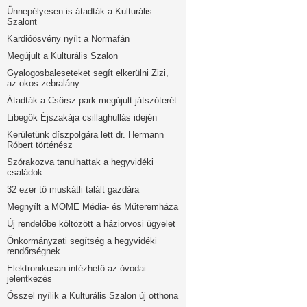
Ünnepélyesen is átadták a Kulturális
Szalont
Kardióösvény nyílt a Normafán
Megújult a Kulturális Szalon
Gyalogosbaleseteket segít elkerülni Zizi,
az okos zebralány
Átadták a Csörsz park megújult játszóterét
Libegők Éjszakája csillaghullás idején
Kerületünk díszpolgára lett dr. Hermann
Róbert történész
Szórakozva tanulhattak a hegyvidéki
családok
32 ezer tő muskátli talált gazdára
Megnyílt a MOME Média- és Műteremháza
Új rendelőbe költözött a háziorvosi ügyelet
Önkormányzati segítség a hegyvidéki
rendőrségnek
Elektronikusan intézhető az óvodai
jelentkezés
Ősszel nyílik a Kulturális Szalon új otthona