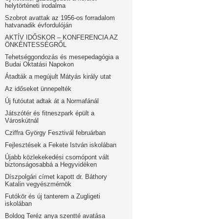
helytörténeti irodalma
Szobrot avattak az 1956-os forradalom
hatvanadik évfordulóján
AKTÍV IDŐSKOR – KONFERENCIA AZ
ÖNKÉNTESSÉGRŐL
Tehetséggondozás és mesepedagógia a
Budai Oktatási Napokon
Átadták a megújult Mátyás király utat
Az időseket ünnepelték
Új futóutat adtak át a Normafánál
Játszótér és fitneszpark épült a
Városkútnál
Cziffra György Fesztivál februárban
Fejlesztések a Fekete István iskolában
Újabb közlekekedési csomópont vált
biztonságosabbá a Hegyvidéken
Díszpolgári címet kapott dr. Báthory
Katalin vegyészmérnök
Futókör és új tanterem a Zugligeti
iskolában
Boldog Teréz anya szentté avatása