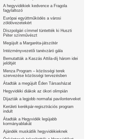
A hegyvidékiek kedvence a Fragola
fagylaltozó
Európai együttműködés a városi
zöldövezetekért
Díszpolgári címmel tüntették ki Huszti
Péter színművészt
Megújult a Margaréta-játszótér
Intézményvezetői tanévzáró gála
Bemutatták a Kaszás Attila-díj három idei
jelöltjét
Menza Program – közösségi terek
szervezése közösségi tervezésben
Átadták a megújult Éden Társasházat
Hegyvidéki diákok az ókori olimpián
Díjazták a legjobb normafai pavilonterveket
Kerületi kerékpár-regisztrációs program
indult
Átadták a Hegyvidék legújabb
kormányablakát
Ajándék muskátlik hegyvidékieknek