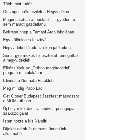
Több mint tudós
Országos zöld civilek a Hegyvidéken
Megunhatatlan a muskátli – Egyetlen tő
sem maradt gazdátlanul
Bokrétaünnep a Tamási Áron iskolában
Egy különleges fesztivál
Hegyvidéki diákok az ókori játékokon
Sérült gyermekek fejlesztését támogatták
a hegyvidékiek
Elkészültek az „Otthon megöregedni”
program mintalakásai
Elindult a Normafa Futóklub
Még mindig Papp Laci
Get Closer Budapest Jazzfest másodszor
a MOMkult-ban
Új helyre költözött a kibővült pedagógiai
szakszolgálat
Isten hozta a kis Nándit!
Díjakat adtak át nemzeti ünnepünk
alkalmából