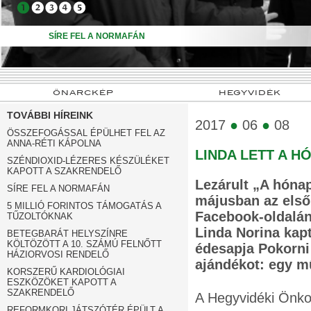
➍
➎
SÍRE FEL A NORMAFÁN
ÖNARCKÉP
HEGYVIDÉK
TOVÁBBI HÍREINK
2017
●
06
●
08
ÖSSZEFOGÁSSAL ÉPÜLHET FEL AZ
ANNA-RÉTI KÁPOLNA
LINDA LETT A H
SZÉNDIOXID-LÉZERES KÉSZÜLÉKET
KAPOTT A SZAKRENDELŐ
Lezárult „A hónap
SÍRE FEL A NORMAFÁN
májusban az első
5 MILLIÓ FORINTOS TÁMOGATÁS A
Facebook-oldalán
TŰZOLTÓKNAK
Linda Norina kapt
BETEGBARÁT HELYSZÍNRE
KÖLTÖZÖTT A 10. SZÁMÚ FELNŐTT
édesapja Pokorni 
HÁZIORVOSI RENDELŐ
ajándékot: egy m
KORSZERŰ KARDIOLÓGIAI
ESZKÖZÖKET KAPOTT A
SZAKRENDELŐ
A Hegyvidéki Önkor
REFORMKORI JÁTSZÓTÉR ÉPÜLT A