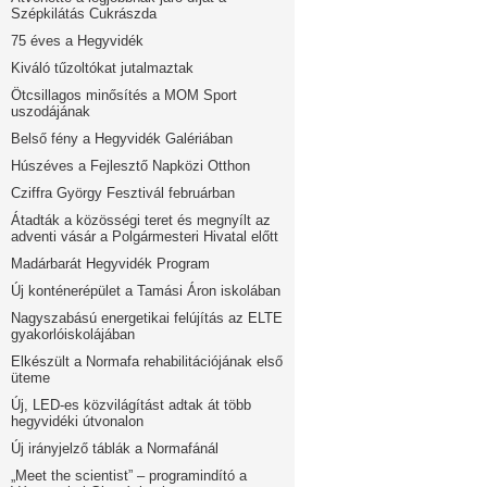
Szépkilátás Cukrászda
75 éves a Hegyvidék
Kiváló tűzoltókat jutalmaztak
Ötcsillagos minősítés a MOM Sport
uszodájának
Belső fény a Hegyvidék Galériában
Húszéves a Fejlesztő Napközi Otthon
Cziffra György Fesztivál februárban
Átadták a közösségi teret és megnyílt az
adventi vásár a Polgármesteri Hivatal előtt
Madárbarát Hegyvidék Program
Új konténerépület a Tamási Áron iskolában
Nagyszabású energetikai felújítás az ELTE
gyakorlóiskolájában
Elkészült a Normafa rehabilitációjának első
üteme
Új, LED-es közvilágítást adtak át több
hegyvidéki útvonalon
Új irányjelző táblák a Normafánál
„Meet the scientist” – programindító a