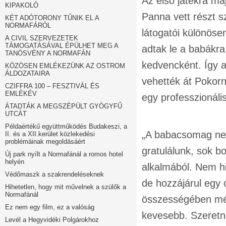
Az első játékra má
KIPAKOLÓ
Panna vett részt s
KÉT ADÓTORONY TŰNIK EL A
NORMAFÁRÓL
látogatói különöse
A CIVIL SZERVEZETEK
TÁMOGATÁSÁVAL ÉPÜLHET MEG A
adtak le a babákra
TANÖSVÉNY A NORMAFÁN
kedvencként. Így a
KÖZÖSEN EMLÉKEZÜNK AZ OSTROM
ÁLDOZATAIRA
vehették át Pokorn
CZIFFRA 100 – FESZTIVÁL ÉS
EMLÉKÉV
egy professzionáli
ÁTADTÁK A MEGSZÉPÜLT GYÓGYFŰ
UTCÁT
Példaértékű együttműködés Budakeszi, a
„A babacsomag nem
II. és a XII.kerület közlekedési
problémáinak megoldásáért
gratulálunk, sok 
Új park nyílt a Normafánál a romos hotel
helyén
alkalmából. Nem hi
Védőmaszk a szakrendeléseknek
de hozzájárul egy 
Hihetetlen, hogy mit művelnek a szülők a
Normafánál
összességében még
Ez nem egy film, ez a valóság
kevesebb. Szeretné
Levél a Hegyvidéki Polgárokhoz