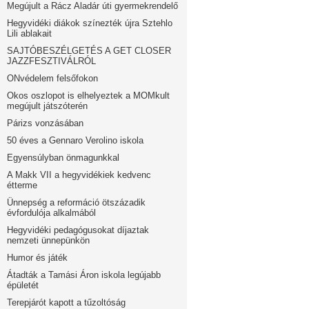
Megújult a Rácz Aladár úti gyermekrendelő
Hegyvidéki diákok színezték újra Sztehlo
Lili ablakait
SAJTÓBESZÉLGETÉS A GET CLOSER
JAZZFESZTIVÁLRÓL
ONvédelem felsőfokon
Okos oszlopot is elhelyeztek a MOMkult
megújult játszóterén
Párizs vonzásában
50 éves a Gennaro Verolino iskola
Egyensúlyban önmagunkkal
A Makk VII a hegyvidékiek kedvenc
étterme
Ünnepség a reformáció ötszázadik
évfordulója alkalmából
Hegyvidéki pedagógusokat díjaztak
nemzeti ünnepünkön
Humor és játék
Átadták a Tamási Áron iskola legújabb
épületét
Terepjárót kapott a tűzoltóság