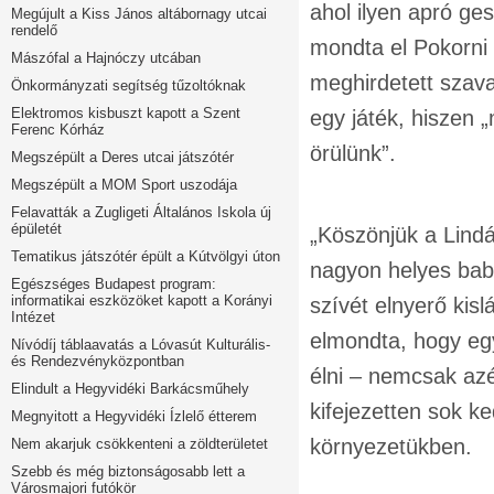
ahol ilyen apró ges
Megújult a Kiss János altábornagy utcai
rendelő
mondta el Pokorni 
Mászófal a Hajnóczy utcában
meghirdetett szav
Önkormányzati segítség tűzoltóknak
Elektromos kisbuszt kapott a Szent
egy játék, hiszen 
Ferenc Kórház
örülünk”.
Megszépült a Deres utcai játszótér
Megszépült a MOM Sport uszodája
Felavatták a Zugligeti Általános Iskola új
épületét
„Köszönjük a Lindá
Tematikus játszótér épült a Kútvölgyi úton
nagyon helyes baba
Egészséges Budapest program:
informatikai eszközöket kapott a Korányi
szívét elnyerő kisl
Intézet
elmondta, hogy egy
Nívódíj táblaavatás a Lóvasút Kulturális-
és Rendezvényközpontban
élni – nemcsak az
Elindult a Hegyvidéki Barkácsműhely
kifejezetten sok 
Megnyitott a Hegyvidéki Ízlelő étterem
környezetükben.
Nem akarjuk csökkenteni a zöldterületet
Szebb és még biztonságosabb lett a
Városmajori futókör