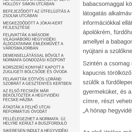
babacsomaggal kösz
HOLLÓSY SIMON UTCÁBAN
BEFEJEZŐDÖTT AZ ÚTFELÚJÍTÁS A
látogatás alkalmá
ZSOLNA UTCÁBAN
információkkal ell
MEGKEZDŐDÖTT A JÓKAI-KERT
FEJLESZTÉSE
ápolókrém, fürdőh
FELAVATTÁK A MÁSODIK
VILÁGHÁBORÚ HEGYVIDÉKI
amellyel a babagon
ÁLDOZATAINAK EMLÉKMŰVÉT A
VÁROSMAJORBAN
nyújtani a szülőkn
DEMENSELLÁTÁSSAL BŐVÜLT A
NORMAFA GONDOZÁSI KÖZPONT
Szintén a csomag 
KORSZERŰ KONYHÁT KAPOTT A
ZUGLIGETI BÖLCSŐDE ÉS ÓVODA
kapucnis törölköző
FELAVATTÁK EÖTVÖS LORÁND
szülők a fürdőlepe
SZOBRÁT A GESZTENYÉS KERTBEN
gyermeküket, és a 
AZ ELSŐ FECSKÉK MÁR
BEKÖLTÖZTEK A HEGYVIDÉKI
FECSKE-HÁZBA
címre, részt vehet
ÁTADTÁK A FELHŐ UTCAI
„A hónap hegyvidé
REFORMÁTUS ÓVODÁT
FELLÉLEGEZHET A NORMAFA: ÚJ
HELYRE KERÜLT A BUSZFORDULÓ
SIKERESEN INDULT A HEGYVIDÉKI