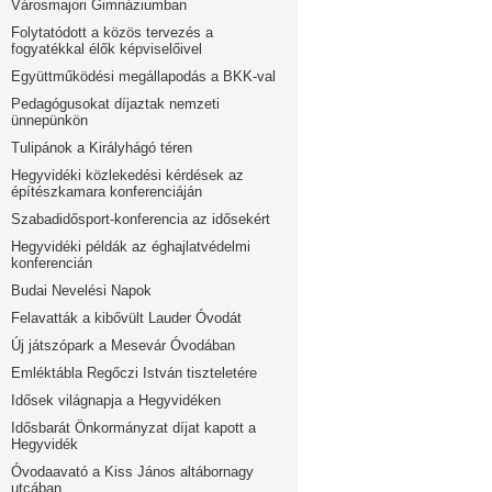
Városmajori Gimnáziumban
Folytatódott a közös tervezés a
fogyatékkal élők képviselőivel
Együttműködési megállapodás a BKK-val
Pedagógusokat díjaztak nemzeti
ünnepünkön
Tulipánok a Királyhágó téren
Hegyvidéki közlekedési kérdések az
építészkamara konferenciáján
Szabadidősport-konferencia az idősekért
Hegyvidéki példák az éghajlatvédelmi
konferencián
Budai Nevelési Napok
Felavatták a kibővült Lauder Óvodát
Új játszópark a Mesevár Óvodában
Emléktábla Regőczi István tiszteletére
Idősek világnapja a Hegyvidéken
Idősbarát Önkormányzat díjat kapott a
Hegyvidék
Óvodaavató a Kiss János altábornagy
utcában