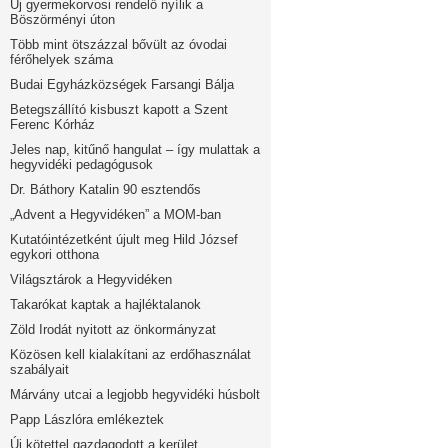
Új gyermekorvosi rendelő nyílik a
Böszörményi úton
Több mint ötszázzal bővült az óvodai
férőhelyek száma
Budai Egyházközségek Farsangi Bálja
Betegszállító kisbuszt kapott a Szent
Ferenc Kórház
Jeles nap, kitűnő hangulat – így mulattak a
hegyvidéki pedagógusok
Dr. Báthory Katalin 90 esztendős
„Advent a Hegyvidéken” a MOM-ban
Kutatóintézetként újult meg Hild József
egykori otthona
Világsztárok a Hegyvidéken
Takarókat kaptak a hajléktalanok
Zöld Irodát nyitott az önkormányzat
Közösen kell kialakítani az erdőhasználat
szabályait
Márvány utcai a legjobb hegyvidéki húsbolt
Papp Lászlóra emlékeztek
Új kötettel gazdagodott a kerület