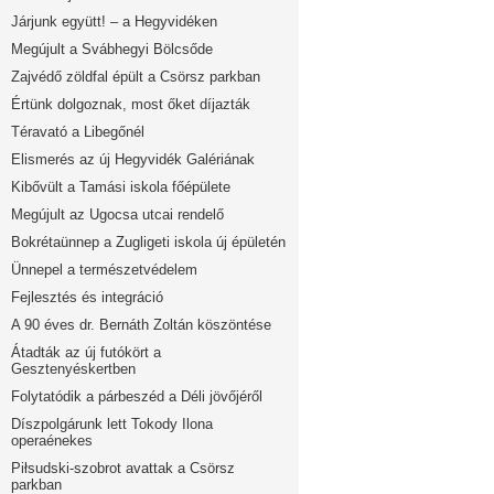
Járjunk együtt! – a Hegyvidéken
Megújult a Svábhegyi Bölcsőde
Zajvédő zöldfal épült a Csörsz parkban
Értünk dolgoznak, most őket díjazták
Téravató a Libegőnél
Elismerés az új Hegyvidék Galériának
Kibővült a Tamási iskola főépülete
Megújult az Ugocsa utcai rendelő
Bokrétaünnep a Zugligeti iskola új épületén
Ünnepel a természetvédelem
Fejlesztés és integráció
A 90 éves dr. Bernáth Zoltán köszöntése
Átadták az új futókört a
Gesztenyéskertben
Folytatódik a párbeszéd a Déli jövőjéről
Díszpolgárunk lett Tokody Ilona
operaénekes
Piłsudski-szobrot avattak a Csörsz
parkban