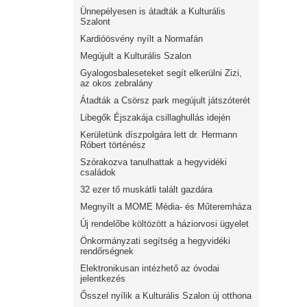
Ünnepélyesen is átadták a Kulturális
Szalont
Kardióösvény nyílt a Normafán
Megújult a Kulturális Szalon
Gyalogosbaleseteket segít elkerülni Zizi,
az okos zebralány
Átadták a Csörsz park megújult játszóterét
Libegők Éjszakája csillaghullás idején
Kerületünk díszpolgára lett dr. Hermann
Róbert történész
Szórakozva tanulhattak a hegyvidéki
családok
32 ezer tő muskátli talált gazdára
Megnyílt a MOME Média- és Műteremháza
Új rendelőbe költözött a háziorvosi ügyelet
Önkormányzati segítség a hegyvidéki
rendőrségnek
Elektronikusan intézhető az óvodai
jelentkezés
Ősszel nyílik a Kulturális Szalon új otthona