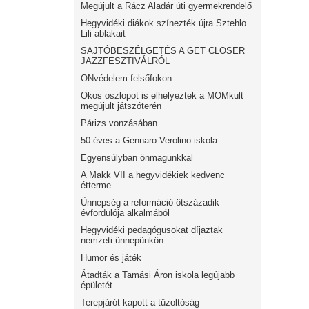
Megújult a Rácz Aladár úti gyermekrendelő
Hegyvidéki diákok színezték újra Sztehlo
Lili ablakait
SAJTÓBESZÉLGETÉS A GET CLOSER
JAZZFESZTIVÁLRÓL
ONvédelem felsőfokon
Okos oszlopot is elhelyeztek a MOMkult
megújult játszóterén
Párizs vonzásában
50 éves a Gennaro Verolino iskola
Egyensúlyban önmagunkkal
A Makk VII a hegyvidékiek kedvenc
étterme
Ünnepség a reformáció ötszázadik
évfordulója alkalmából
Hegyvidéki pedagógusokat díjaztak
nemzeti ünnepünkön
Humor és játék
Átadták a Tamási Áron iskola legújabb
épületét
Terepjárót kapott a tűzoltóság