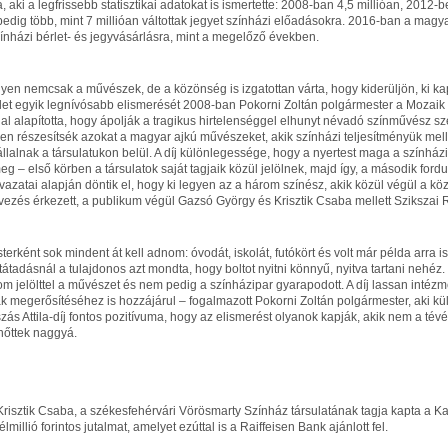
a, aki a legfrissebb statisztikai adatokat is ismertette: 2008-ban 4,5 millióan, 2012-b
dig több, mint 7 millióan váltottak jegyet színházi előadásokra. 2016-ban a magyaro
zínházi bérlet- és jegyvásárlásra, mint a megelőző években.
en nemcsak a művészek, de a közönség is izgatottan várta, hogy kiderüljön, ki kapj
let egyik legnívósabb elismerését 2008-ban Pokorni Zoltán polgármester a Mozai
lal alapította, hogy ápolják a tragikus hirtelenséggel elhunyt névadó színművész s
en részesítsék azokat a magyar ajkú művészeket, akik színházi teljesítményük mell
állalnak a társulatukon belül. A díj különlegessége, hogy a nyertest maga a szính
eg – első körben a társulatok saját tagjaik közül jelölnek, majd így, a második for
vazatai alapján döntik el, hogy ki legyen az a három színész, akik közül végül a köz
vezés érkezett, a publikum végül Gazsó György és Krisztik Csaba mellett Szikszai 
erként sok mindent át kell adnom: óvodát, iskolát, futókört és volt már példa arra is
tátadásnál a tulajdonos azt mondta, hogy boltot nyitni könnyű, nyitva tartani nehéz. 
om jelölttel a művészet és nem pedig a színházipar gyarapodott. A díj lassan intéz
k megerősítéséhez is hozzájárul – fogalmazott Pokorni Zoltán polgármester, aki külö
zás Attila-díj fontos pozitívuma, hogy az elismerést olyanok kapják, akik nem a té
nőttek naggyá.
risztik Csaba, a székesfehérvári Vörösmarty Színház társulatának tagja kapta a Kasz
élmillió forintos jutalmat, amelyet ezúttal is a Raiffeisen Bank ajánlott fel.