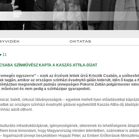
GYVIDÉK
OKTATÁS
●
11
 CSABA SZÍNMŰVÉSZ KAPTA A KASZÁS ATTILA-DÍJAT
remegés egyszerre” – ezek az érzések lettek úrrá Krisztik Csabán, a székesf
ak tagján, amikor az országos színházi évadnyitó gálán kiderült, idén ő kapja a K
zínházban megrendezett patinás ünnepségen Pokorni Zoltán polgármester elmon
 a művészet és nem pedig a színházipar gyarapodott.
sical, balett, cirkuszi látványosságok – egyebek mellett ilyen előadásokkal kápráz
gattak az országos színházi évadnyitó gálával egybekötött Kaszás Attila-díj átadójá
ínház adott otthont.
 kulturális infrastruktúrájának, igényességének, sikereinek és lehetőségeink állap
. Nem korai kimondani, hogy Magyarország minden tekintetben, számokkal is alát
” – fogalmazott ünnepi beszédében Hoppál Péter, az Emberi Erőforrások Minisztérium