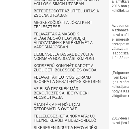
államtitkár
HOLLÓSY SIMON UTCÁBAN
2016-ban pe
költöttek s
BEFEJEZŐDÖTT AZ ÚTFELÚJÍTÁS A
ZSOLNA UTCÁBAN
MEGKEZDŐDÖTT A JÓKAI-KERT
Az esemény
FEJLESZTÉSE
A színházé
FELAVATTÁK A MÁSODIK
azzal a cél
VILÁGHÁBORÚ HEGYVIDÉKI
elismerésb
ÁLDOZATAINAK EMLÉKMŰVÉT A
szerepet v
VÁROSMAJORBAN
választja m
leadott sza
DEMENSELLÁTÁSSAL BŐVÜLT A
Idén 38 ne
NORMAFA GONDOZÁSI KÖZPONT
KORSZERŰ KONYHÁT KAPOTT A
ZUGLIGETI BÖLCSŐDE ÉS ÓVODA
„Polgármest
FELAVATTÁK EÖTVÖS LORÁND
ilyen közér
SZOBRÁT A GESZTENYÉS KERTBEN
igaz. A hár
kultúrájána
AZ ELSŐ FECSKÉK MÁR
hogy a Kas
BEKÖLTÖZTEK A HEGYVIDÉKI
világában 
FECSKE-HÁZBA
ÁTADTÁK A FELHŐ UTCAI
REFORMÁTUS ÓVODÁT
FELLÉLEGEZHET A NORMAFA: ÚJ
2017-ben K
HELYRE KERÜLT A BUSZFORDULÓ
azzal járó f
SIKERESEN INDULT A HEGYVIDÉKI