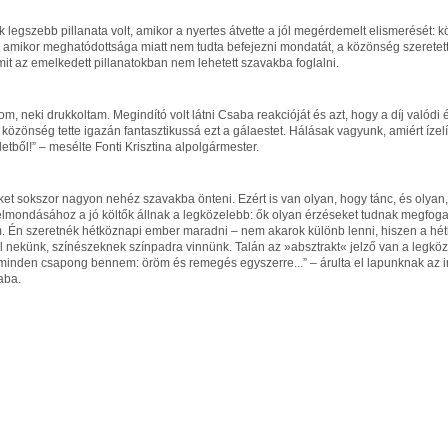
k legszebb pillanata volt, amikor a nyertes átvette a jól megérdemelt elismerését:
, s amikor meghatódottsága miatt nem tudta befejezni mondatát, a közönség szeretet
mit az emelkedett pillanatokban nem lehetett szavakba foglalni.
om, neki drukkoltam. Megindító volt látni Csaba reakcióját és azt, hogy a díj valódi 
közönség tette igazán fantasztikussá ezt a gálaestet. Hálásak vagyunk, amiért ízel
életből!” – mesélte Fonti Krisztina alpolgármester.
ket sokszor nagyon nehéz szavakba önteni. Ezért is van olyan, hogy tánc, és olyan,
elmondásához a jó költők állnak a legközelebb: ők olyan érzéseket tudnak megfoga
 Én szeretnék hétköznapi ember maradni – nem akarok különb lenni, hiszen a hét
ll nekünk, színészeknek színpadra vinnünk. Talán az »absztrakt« jelző van a legkö
inden csapong bennem: öröm és remegés egyszerre...” – árulta el lapunknak az im
aba.