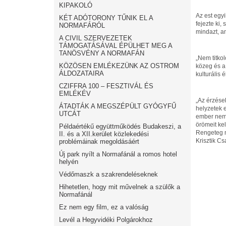
KIPAKOLÓ
Az est egyi
KÉT ADÓTORONY TŰNIK EL A
fejezte ki
NORMAFÁRÓL
mindazt, a
A CIVIL SZERVEZETEK
TÁMOGATÁSÁVAL ÉPÜLHET MEG A
TANÖSVÉNY A NORMAFÁN
„Nem titkol
KÖZÖSEN EMLÉKEZÜNK AZ OSTROM
közeg és a 
ÁLDOZATAIRA
kulturális 
CZIFFRA 100 – FESZTIVÁL ÉS
EMLÉKÉV
„Az érzése
ÁTADTÁK A MEGSZÉPÜLT GYÓGYFŰ
helyzetek 
UTCÁT
ember nem.
örömeit ke
Példaértékű együttműködés Budakeszi, a
Rengeteg m
II. és a XII.kerület közlekedési
Krisztik Cs
problémáinak megoldásáért
Új park nyílt a Normafánál a romos hotel
helyén
Védőmaszk a szakrendeléseknek
Hihetetlen, hogy mit művelnek a szülők a
Normafánál
Ez nem egy film, ez a valóság
Levél a Hegyvidéki Polgárokhoz