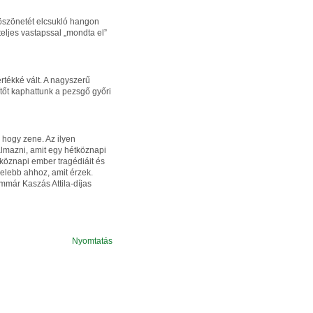
 köszönetét elcsukló hangon
teljes vastapssal „mondta el”
értékké vált. A nagyszerű
ítőt kaphattunk a pezsgő győri
 hogy zene. Az ilyen
lmazni, amit egy hétköznapi
köznapi ember tragédiáit és
zelebb ahhoz, amit érzek.
már Kaszás Attila-díjas
Nyomtatás