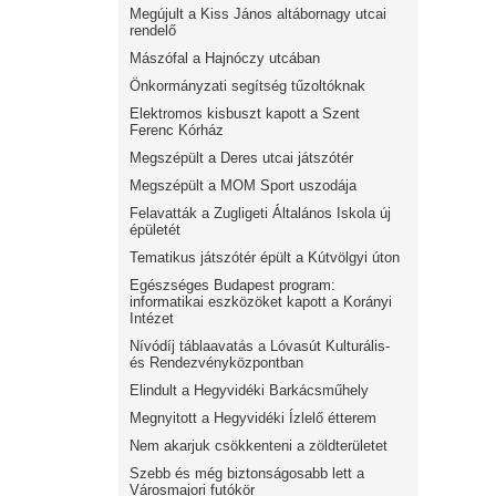
Megújult a Kiss János altábornagy utcai
rendelő
Mászófal a Hajnóczy utcában
Önkormányzati segítség tűzoltóknak
Elektromos kisbuszt kapott a Szent
Ferenc Kórház
Megszépült a Deres utcai játszótér
Megszépült a MOM Sport uszodája
Felavatták a Zugligeti Általános Iskola új
épületét
Tematikus játszótér épült a Kútvölgyi úton
Egészséges Budapest program:
informatikai eszközöket kapott a Korányi
Intézet
Nívódíj táblaavatás a Lóvasút Kulturális-
és Rendezvényközpontban
Elindult a Hegyvidéki Barkácsműhely
Megnyitott a Hegyvidéki Ízlelő étterem
Nem akarjuk csökkenteni a zöldterületet
Szebb és még biztonságosabb lett a
Városmajori futókör