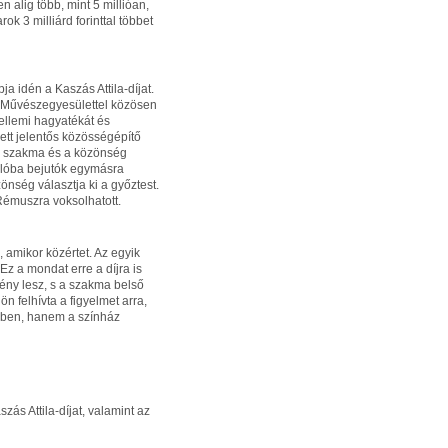
en alig több, mint 5 millióan,
k 3 milliárd forinttal többet
a idén a Kaszás Attila-díjat.
k Művészegyesülettel közösen
zellemi hagyatékát és
ett jelentős közösségépítő
ázi szakma és a közönség
dulóba bejutók egymásra
önség választja ki a győztest.
Rémuszra voksolhatott.
, amikor közértet. Az egyik
Ez a mondat erre a díjra is
mény lesz, s a szakma belső
n felhívta a figyelmet arra,
vében, hanem a színház
ás Attila-díjat, valamint az