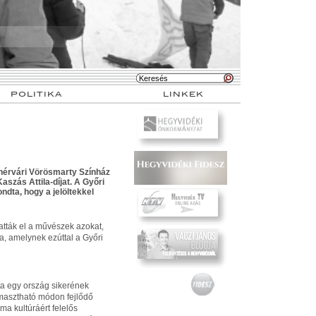
POLITIKA
LINKEK
ehérvári Vörösmarty Színház
aszás Attila-díjat.
A Győri
dta, hogy a jelöltekkel
tatták el a művészek azokat,
ra, amelynek ezúttal a Győri
ota egy ország sikerének
ámasztható módon fejlődő
a kultúráért felelős