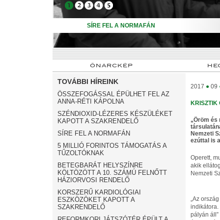
➊
➋
➌
➍
➎
SÍRE FEL A NORMAFÁN
ÖNARCKÉP
HE
TOVÁBBI HÍREINK
2017
●
09
ÖSSZEFOGÁSSAL ÉPÜLHET FEL AZ
ANNA-RÉTI KÁPOLNA
KRISZTIK
SZÉNDIOXID-LÉZERES KÉSZÜLÉKET
„Öröm és 
KAPOTT A SZAKRENDELŐ
társulatán
SÍRE FEL A NORMAFÁN
Nemzeti S
ezúttal is
5 MILLIÓ FORINTOS TÁMOGATÁS A
TŰZOLTÓKNAK
Operett, mu
BETEGBARÁT HELYSZÍNRE
akik elláto
KÖLTÖZÖTT A 10. SZÁMÚ FELNŐTT
Nemzeti Sz
HÁZIORVOSI RENDELŐ
KORSZERŰ KARDIOLÓGIAI
„Az ország
ESZKÖZÖKET KAPOTT A
SZAKRENDELŐ
indikátora
pályán áll
REFORMKORI JÁTSZÓTÉR ÉPÜLT A