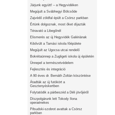
Járjunk együtt! – a Hegyvidéken
Megújult a Svábhegyi Bölcsőde
Zajvédő zöldfal épült a Csörsz parkban
Értünk dolgoznak, most őket díjazták
Téravató a Libegőnél
Elismerés az új Hegyvidék Galériának
Kibővült a Tamási iskola főépülete
Megújult az Ugocsa utcai rendelő
Bokrétaünnep a Zugligeti iskola új épületén
Ünnepel a természetvédelem
Fejlesztés és integráció
A 90 éves dr. Bernáth Zoltán köszöntése
Átadták az új futókört a
Gesztenyéskertben
Folytatódik a párbeszéd a Déli jövőjéről
Díszpolgárunk lett Tokody Ilona
operaénekes
Piłsudski-szobrot avattak a Csörsz
parkban