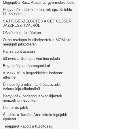
Megújult a Rácz Aladár úti gyermekrendelő
Hegyvidéki diákok színezték újra Sztehlo
Lili ablakait
SAJTÓBESZÉLGETÉS A GET CLOSER
JAZZFESZTIVÁLRÓL
ONvédelem felsőfokon
Okos oszlopot is elhelyeztek a MOMkult
megújult játszóterén
Párizs vonzásában
50 éves a Gennaro Verolino iskola
Egyensúlyban önmagunkkal
A Makk VII a hegyvidékiek kedvenc
étterme
Ünnepség a reformáció ötszázadik
évfordulója alkalmából
Hegyvidéki pedagógusokat díjaztak
nemzeti ünnepünkön
Humor és játék
Átadták a Tamási Áron iskola legújabb
épületét
Terepjárót kapott a tűzoltóság