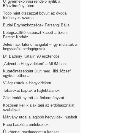
Új gyermekorvosi rendelő nyílik a
Böszörményi úton
Több mint ötszázzal bővült az óvodai
férőhelyek száma
Budai Egyházközségek Farsangi Bálja
Betegszállító kisbuszt kapott a Szent
Ferenc Kórház
Jeles nap, kitűnő hangulat – így mulattak a
hegyvidéki pedagógusok
Dr. Báthory Katalin 90 esztendős
„Advent a Hegyvidéken” a MOM-ban
Kutatóintézetként újult meg Hild József
egykori otthona
Világsztárok a Hegyvidéken
Takarókat kaptak a hajléktalanok
Zöld Irodát nyitott az önkormányzat
Közösen kell kialakítani az erdőhasználat
szabályait
Márvány utcai a legjobb hegyvidéki húsbolt
Papp Lászlóra emlékeztek
Új kötettel gazdagodott a kerület