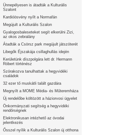
Ünnepélyesen is átadták a Kulturális
Szalont
Kardióösvény nyílt a Normafán
Megújult a Kulturális Szalon
Gyalogosbaleseteket segít elkerülni Zizi,
az okos zebralány
Átadták a Csörsz park megújult játszóterét
Libegők Éjszakája csillaghullás idején
Kerületünk díszpolgára lett dr. Hermann
Róbert történész
Szórakozva tanulhattak a hegyvidéki
családok
32 ezer tő muskátli talált gazdára
Megnyílt a MOME Média- és Műteremháza
Új rendelőbe költözött a háziorvosi ügyelet
Önkormányzati segítség a hegyvidéki
rendőrségnek
Elektronikusan intézhető az óvodai
jelentkezés
Ősszel nyílik a Kulturális Szalon új otthona