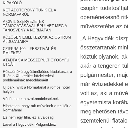
KIPAKOLÓ
csupán tudatosítják
KÉT ADÓTORONY TŰNIK EL A
NORMAFÁRÓL
operaénekesnő rit
A CIVIL SZERVEZETEK
művészetébe az őt é
TÁMOGATÁSÁVAL ÉPÜLHET MEG A
TANÖSVÉNY A NORMAFÁN
KÖZÖSEN EMLÉKEZÜNK AZ OSTROM
„A Hegyvidék díszp
ÁLDOZATAIRA
összetartanak min
CZIFFRA 100 – FESZTIVÁL ÉS
EMLÉKÉV
köztük olyanok, ak
ÁTADTÁK A MEGSZÉPÜLT GYÓGYFŰ
UTCÁT
akár a tengeren tú
Példaértékű együttműködés Budakeszi, a
polgármester, majd
II. és a XII.kerület közlekedési
problémáinak megoldásáért
már évtizedekkel e
Új park nyílt a Normafánál a romos hotel
helyén
volt az, aki a műv
Védőmaszk a szakrendeléseknek
egyetemista koráb
Hihetetlen, hogy mit művelnek a szülők a
Normafánál
meglehetősen távol
Ez nem egy film, ez a valóság
szemtelenül fiatalo
Levél a Hegyvidéki Polgárokhoz