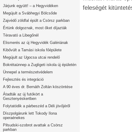
Járjunk együtt! – a Hegyvidéken
feleségét kitüntet
Megújult a Svábhegyi Bölcsőde
Zajvédő zöldfal épült a Csörsz parkban
Értünk dolgoznak, most őket díjazták
Téravató a Libegőnél
Elismerés az új Hegyvidék Galériának
Kibővült a Tamási iskola főépülete
Megújult az Ugocsa utcai rendelő
Bokrétaünnep a Zugligeti iskola új épületén
Ünnepel a természetvédelem
Fejlesztés és integráció
A 90 éves dr. Bernáth Zoltán köszöntése
Átadták az új futókört a
Gesztenyéskertben
Folytatódik a párbeszéd a Déli jövőjéről
Díszpolgárunk lett Tokody Ilona
operaénekes
Piłsudski-szobrot avattak a Csörsz
parkban