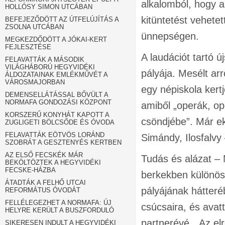
alkalomból, hogy a
HOLLÓSY SIMON UTCÁBAN
kitüntetést vehete
BEFEJEZŐDÖTT AZ ÚTFELÚJÍTÁS A
ZSOLNA UTCÁBAN
ünnepségen.
MEGKEZDŐDÖTT A JÓKAI-KERT
FEJLESZTÉSE
A laudációt tartó ú
FELAVATTÁK A MÁSODIK
VILÁGHÁBORÚ HEGYVIDÉKI
pályája. Mesélt ar
ÁLDOZATAINAK EMLÉKMŰVÉT A
VÁROSMAJORBAN
egy népiskola kertjé
DEMENSELLÁTÁSSAL BŐVÜLT A
NORMAFA GONDOZÁSI KÖZPONT
amiből „operák, op
KORSZERŰ KONYHÁT KAPOTT A
csöndjébe”. Már e
ZUGLIGETI BÖLCSŐDE ÉS ÓVODA
FELAVATTÁK EÖTVÖS LORÁND
Simándy, Ilosfalvy 
SZOBRÁT A GESZTENYÉS KERTBEN
AZ ELSŐ FECSKÉK MÁR
Tudás és alázat – 
BEKÖLTÖZTEK A HEGYVIDÉKI
FECSKE-HÁZBA
berkekben különöse
ÁTADTÁK A FELHŐ UTCAI
pályájának hátteréb
REFORMÁTUS ÓVODÁT
FELLÉLEGEZHET A NORMAFA: ÚJ
csúcsaira, és avat
HELYRE KERÜLT A BUSZFORDULÓ
partnerévé. „Az el
SIKERESEN INDULT A HEGYVIDÉKI