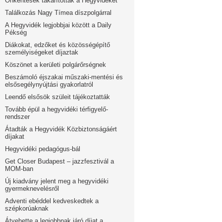
Önkéntesek takarították a Hegyvidéket
Találkozás Nagy Tímea díszpolgárral
A Hegyvidék legjobbjai között a Daily
Pékség
Diákokat, edzőket és közösségépítő
személyiségeket díjaztak
Köszönet a kerületi polgárőrségnek
Beszámoló éjszakai műszaki-mentési és
elsősegélynyújtási gyakorlatról
Leendő elsősök szüleit tájékoztatták
Tovább épül a hegyvidéki térfigyelő-
rendszer
Átadták a Hegyvidék Közbiztonságáért
díjakat
Hegyvidéki pedagógus-bál
Get Closer Budapest – jazzfesztivál a
MOM-ban
Új kiadvány jelent meg a hegyvidéki
gyermeknevelésről
Adventi ebéddel kedveskedtek a
szépkorúaknak
Átvehette a legjobbnak járó díjat a