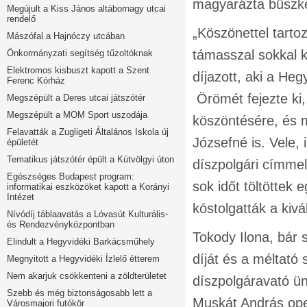
magyarázta büszke
Megújult a Kiss János altábornagy utcai
rendelő
„Köszönettel tarto
Mászófal a Hajnóczy utcában
támasszal sokkal kö
Önkormányzati segítség tűzoltóknak
Elektromos kisbuszt kapott a Szent
díjazott, aki a He
Ferenc Kórház
Örömét fejezte ki,
Megszépült a Deres utcai játszótér
Megszépült a MOM Sport uszodája
köszöntésére, és 
Felavatták a Zugligeti Általános Iskola új
Józsefné is. Vele, 
épületét
Tematikus játszótér épült a Kútvölgyi úton
díszpolgári címme
Egészséges Budapest program:
sok időt töltöttek
informatikai eszközöket kapott a Korányi
Intézet
kóstolgatták a kivá
Nívódíj táblaavatás a Lóvasút Kulturális-
és Rendezvényközpontban
Tokody Ilona, bár 
Elindult a Hegyvidéki Barkácsműhely
díját és a méltató
Megnyitott a Hegyvidéki Ízlelő étterem
Nem akarjuk csökkenteni a zöldterületet
díszpolgáravató ü
Szebb és még biztonságosabb lett a
Muskát András oper
Városmajori futókör