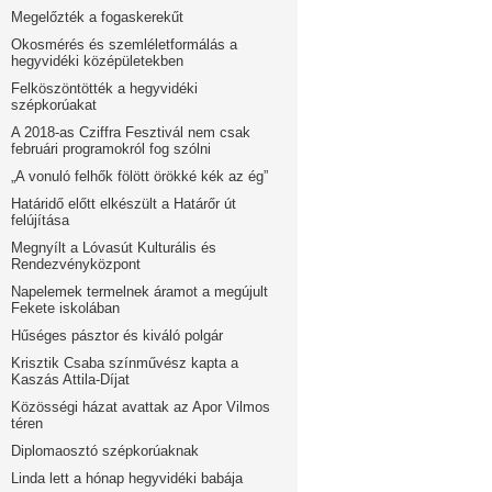
Megelőzték a fogaskerekűt
Okosmérés és szemléletformálás a
hegyvidéki középületekben
Felköszöntötték a hegyvidéki
szépkorúakat
A 2018-as Cziffra Fesztivál nem csak
februári programokról fog szólni
„A vonuló felhők fölött örökké kék az ég”
Határidő előtt elkészült a Határőr út
felújítása
Megnyílt a Lóvasút Kulturális és
Rendezvényközpont
Napelemek termelnek áramot a megújult
Fekete iskolában
Hűséges pásztor és kiváló polgár
Krisztik Csaba színművész kapta a
Kaszás Attila-Díjat
Közösségi házat avattak az Apor Vilmos
téren
Diplomaosztó szépkorúaknak
Linda lett a hónap hegyvidéki babája