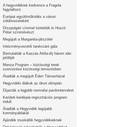
A hegyvidékiek kedvence a Fragola
fagylaltozó
Európai együttműködés a városi
zöldövezetekért
Díszpolgári címmel tüntették ki Huszti
Péter színművészt
Megújult a Margaréta-játszótér
Intézményvezetői tanévzáró gála
Bemutatták a Kaszás Attila-díj három idei
jelöltjét
Menza Program – közösségi terek
szervezése közösségi tervezésben
Átadták a megújult Éden Társasházat
Hegyvidéki diákok az ókori olimpián
Díjazták a legjobb normafai pavilonterveket
Kerületi kerékpár-regisztrációs program
indult
Átadták a Hegyvidék legújabb
kormányablakát
Ajándék muskátlik hegyvidékieknek