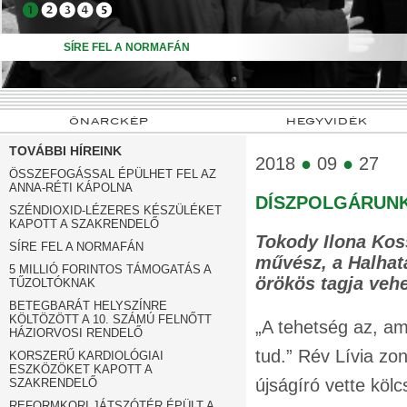
➍
➎
SÍRE FEL A NORMAFÁN
ÖNARCKÉP
HEGYVIDÉK
TOVÁBBI HÍREINK
2018
●
09
●
27
ÖSSZEFOGÁSSAL ÉPÜLHET FEL AZ
ANNA-RÉTI KÁPOLNA
DÍSZPOLGÁRUNK
SZÉNDIOXID-LÉZERES KÉSZÜLÉKET
KAPOTT A SZAKRENDELŐ
Tokody Ilona Kos
SÍRE FEL A NORMAFÁN
művész, a Halhat
5 MILLIÓ FORINTOS TÁMOGATÁS A
örökös tagja vehe
TŰZOLTÓKNAK
BETEGBARÁT HELYSZÍNRE
KÖLTÖZÖTT A 10. SZÁMÚ FELNŐTT
„A tehetség az, am
HÁZIORVOSI RENDELŐ
tud.” Rév Lívia z
KORSZERŰ KARDIOLÓGIAI
ESZKÖZÖKET KAPOTT A
újságíró vette köl
SZAKRENDELŐ
REFORMKORI JÁTSZÓTÉR ÉPÜLT A