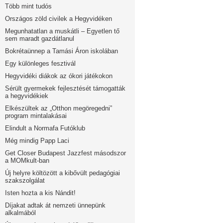
Több mint tudós
Országos zöld civilek a Hegyvidéken
Megunhatatlan a muskátli – Egyetlen tő
sem maradt gazdátlanul
Bokrétaünnep a Tamási Áron iskolában
Egy különleges fesztivál
Hegyvidéki diákok az ókori játékokon
Sérült gyermekek fejlesztését támogatták
a hegyvidékiek
Elkészültek az „Otthon megöregedni”
program mintalakásai
Elindult a Normafa Futóklub
Még mindig Papp Laci
Get Closer Budapest Jazzfest másodszor
a MOMkult-ban
Új helyre költözött a kibővült pedagógiai
szakszolgálat
Isten hozta a kis Nándit!
Díjakat adtak át nemzeti ünnepünk
alkalmából