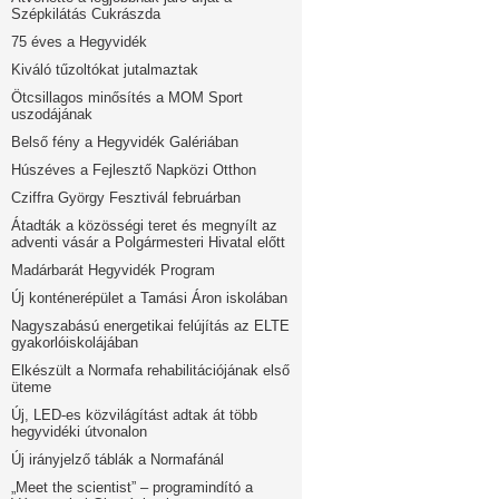
Szépkilátás Cukrászda
75 éves a Hegyvidék
Kiváló tűzoltókat jutalmaztak
Ötcsillagos minősítés a MOM Sport
uszodájának
Belső fény a Hegyvidék Galériában
Húszéves a Fejlesztő Napközi Otthon
Cziffra György Fesztivál februárban
Átadták a közösségi teret és megnyílt az
adventi vásár a Polgármesteri Hivatal előtt
Madárbarát Hegyvidék Program
Új konténerépület a Tamási Áron iskolában
Nagyszabású energetikai felújítás az ELTE
gyakorlóiskolájában
Elkészült a Normafa rehabilitációjának első
üteme
Új, LED-es közvilágítást adtak át több
hegyvidéki útvonalon
Új irányjelző táblák a Normafánál
„Meet the scientist” – programindító a