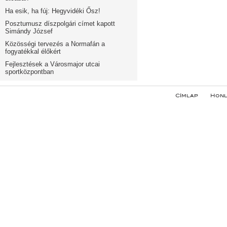
Ha esik, ha fúj: Hegyvidéki Ősz!
Posztumusz díszpolgári címet kapott
Simándy József
Közösségi tervezés a Normafán a
fogyatékkal élőkért
Fejlesztések a Városmajor utcai
sportközpontban
Címlap
Honl