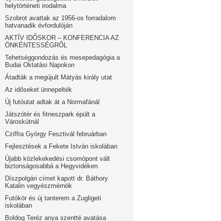
helytörténeti irodalma
Szobrot avattak az 1956-os forradalom
hatvanadik évfordulóján
AKTÍV IDŐSKOR – KONFERENCIA AZ
ÖNKÉNTESSÉGRŐL
Tehetséggondozás és mesepedagógia a
Budai Oktatási Napokon
Átadták a megújult Mátyás király utat
Az időseket ünnepelték
Új futóutat adtak át a Normafánál
Játszótér és fitneszpark épült a
Városkútnál
Cziffra György Fesztivál februárban
Fejlesztések a Fekete István iskolában
Újabb közlekekedési csomópont vált
biztonságosabbá a Hegyvidéken
Díszpolgári címet kapott dr. Báthory
Katalin vegyészmérnök
Futókör és új tanterem a Zugligeti
iskolában
Boldog Teréz anya szentté avatása