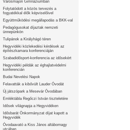
Városmajori Gimnáziumban
Folytatódott a közös tervezés a
fogyatékkal élők képviselőivel
Együttműködési megállapodás a BKK-val
Pedagógusokat díjaztak nemzeti
ünnepünkön
Tulipánok a Királyhágó téren
Hegyvidéki közlekedési kérdések az
építészkamara konferenciáján
Szabadidősport-konferencia az idősekért
Hegyvidéki példák az éghajlatvédelmi
konferencián
Budai Nevelési Napok
Felavatták a kibővült Lauder Óvodát
Új játszópark a Mesevár Óvodában
Emléktábla Regőczi István tiszteletére
Idősek világnapja a Hegyvidéken
Idősbarát Önkormányzat díjat kapott a
Hegyvidék
Óvodaavató a Kiss János altábornagy
utcában