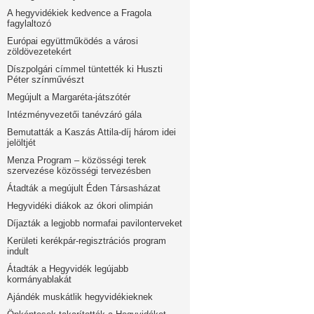
A hegyvidékiek kedvence a Fragola
fagylaltozó
Európai együttműködés a városi
zöldövezetekért
Díszpolgári címmel tüntették ki Huszti
Péter színművészt
Megújult a Margaréta-játszótér
Intézményvezetői tanévzáró gála
Bemutatták a Kaszás Attila-díj három idei
jelöltjét
Menza Program – közösségi terek
szervezése közösségi tervezésben
Átadták a megújult Éden Társasházat
Hegyvidéki diákok az ókori olimpián
Díjazták a legjobb normafai pavilonterveket
Kerületi kerékpár-regisztrációs program
indult
Átadták a Hegyvidék legújabb
kormányablakát
Ajándék muskátlik hegyvidékieknek