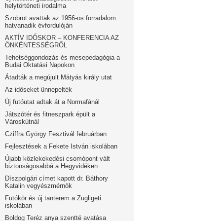
helytörténeti irodalma
Szobrot avattak az 1956-os forradalom
hatvanadik évfordulóján
AKTÍV IDŐSKOR – KONFERENCIA AZ
ÖNKÉNTESSÉGRŐL
Tehetséggondozás és mesepedagógia a
Budai Oktatási Napokon
Átadták a megújult Mátyás király utat
Az időseket ünnepelték
Új futóutat adtak át a Normafánál
Játszótér és fitneszpark épült a
Városkútnál
Cziffra György Fesztivál februárban
Fejlesztések a Fekete István iskolában
Újabb közlekekedési csomópont vált
biztonságosabbá a Hegyvidéken
Díszpolgári címet kapott dr. Báthory
Katalin vegyészmérnök
Futókör és új tanterem a Zugligeti
iskolában
Boldog Teréz anya szentté avatása