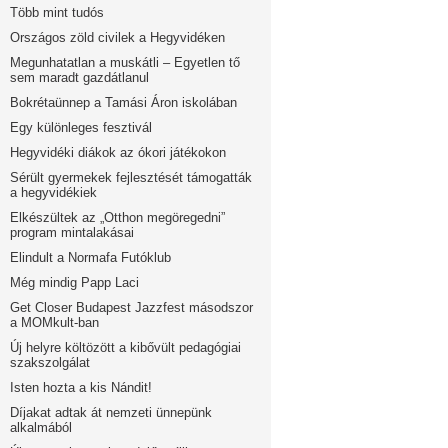
Több mint tudós
Országos zöld civilek a Hegyvidéken
Megunhatatlan a muskátli – Egyetlen tő
sem maradt gazdátlanul
Bokrétaünnep a Tamási Áron iskolában
Egy különleges fesztivál
Hegyvidéki diákok az ókori játékokon
Sérült gyermekek fejlesztését támogatták
a hegyvidékiek
Elkészültek az „Otthon megöregedni”
program mintalakásai
Elindult a Normafa Futóklub
Még mindig Papp Laci
Get Closer Budapest Jazzfest másodszor
a MOMkult-ban
Új helyre költözött a kibővült pedagógiai
szakszolgálat
Isten hozta a kis Nándit!
Díjakat adtak át nemzeti ünnepünk
alkalmából