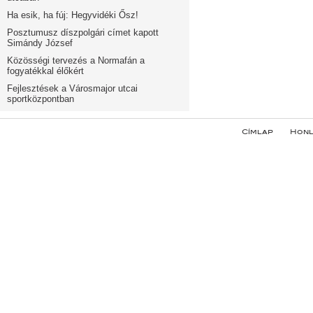
Ha esik, ha fúj: Hegyvidéki Ősz!
Posztumusz díszpolgári címet kapott
Simándy József
Közösségi tervezés a Normafán a
fogyatékkal élőkért
Fejlesztések a Városmajor utcai
sportközpontban
Címlap
Honl