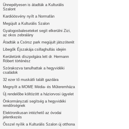
Ünnepélyesen is átadták a Kulturális
Szalont
Kardióösvény nyílt a Normafán
Megújult a Kulturális Szalon
Gyalogosbaleseteket segít elkerülni Zizi,
az okos zebralány
Átadták a Csörsz park megújult játszóterét
Libegők Éjszakája csillaghullás idején
Kerületünk díszpolgára lett dr. Hermann
Róbert történész
Szórakozva tanulhattak a hegyvidéki
családok
32 ezer tő muskátli talált gazdára
Megnyílt a MOME Média- és Műteremháza
Új rendelőbe költözött a háziorvosi ügyelet
Önkormányzati segítség a hegyvidéki
rendőrségnek
Elektronikusan intézhető az óvodai
jelentkezés
Ősszel nyílik a Kulturális Szalon új otthona