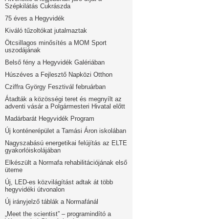
Szépkilátás Cukrászda
75 éves a Hegyvidék
Kiváló tűzoltókat jutalmaztak
Ötcsillagos minősítés a MOM Sport
uszodájának
Belső fény a Hegyvidék Galériában
Húszéves a Fejlesztő Napközi Otthon
Cziffra György Fesztivál februárban
Átadták a közösségi teret és megnyílt az
adventi vásár a Polgármesteri Hivatal előtt
Madárbarát Hegyvidék Program
Új konténerépület a Tamási Áron iskolában
Nagyszabású energetikai felújítás az ELTE
gyakorlóiskolájában
Elkészült a Normafa rehabilitációjának első
üteme
Új, LED-es közvilágítást adtak át több
hegyvidéki útvonalon
Új irányjelző táblák a Normafánál
„Meet the scientist” – programindító a