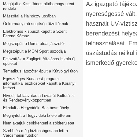
Az igazgató tájék
Megújult a Kiss János altábornagy utcai
rendelő
nyereségessé vált. 
Mászófal a Hajnóczy utcában
használt UV-víztisz
Önkormányzati segítség tűzoltóknak
Elektromos kisbuszt kapott a Szent
berendezést helye
Ferenc Kórház
felhasználását. Em
Megszépült a Deres utcai játszótér
Megszépült a MOM Sport uszodája
úszástudás nélkül 
Felavatták a Zugligeti Általános Iskola új
ismerkedő gyereke
épületét
Tematikus játszótér épült a Kútvölgyi úton
Egészséges Budapest program:
informatikai eszközöket kapott a Korányi
Intézet
Nívódíj táblaavatás a Lóvasút Kulturális-
és Rendezvényközpontban
Elindult a Hegyvidéki Barkácsműhely
Megnyitott a Hegyvidéki Ízlelő étterem
Nem akarjuk csökkenteni a zöldterületet
Szebb és még biztonságosabb lett a
Városmajori futókör