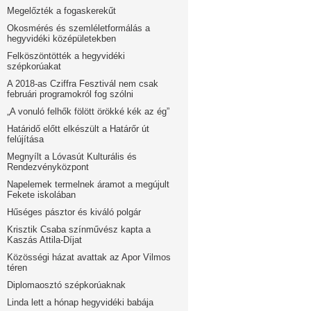
Megelőzték a fogaskerekűt
Okosmérés és szemléletformálás a
hegyvidéki középületekben
Felköszöntötték a hegyvidéki
szépkorúakat
A 2018-as Cziffra Fesztivál nem csak
februári programokról fog szólni
„A vonuló felhők fölött örökké kék az ég”
Határidő előtt elkészült a Határőr út
felújítása
Megnyílt a Lóvasút Kulturális és
Rendezvényközpont
Napelemek termelnek áramot a megújult
Fekete iskolában
Hűséges pásztor és kiváló polgár
Krisztik Csaba színművész kapta a
Kaszás Attila-Díjat
Közösségi házat avattak az Apor Vilmos
téren
Diplomaosztó szépkorúaknak
Linda lett a hónap hegyvidéki babája