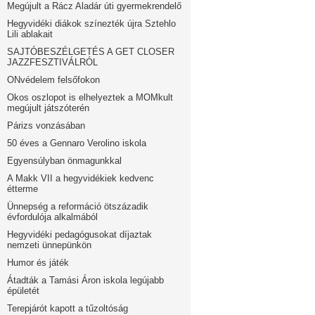
Megújult a Rácz Aladár úti gyermekrendelő
Hegyvidéki diákok színezték újra Sztehlo
Lili ablakait
SAJTÓBESZÉLGETÉS A GET CLOSER
JAZZFESZTIVÁLRÓL
ONvédelem felsőfokon
Okos oszlopot is elhelyeztek a MOMkult
megújult játszóterén
Párizs vonzásában
50 éves a Gennaro Verolino iskola
Egyensúlyban önmagunkkal
A Makk VII a hegyvidékiek kedvenc
étterme
Ünnepség a reformáció ötszázadik
évfordulója alkalmából
Hegyvidéki pedagógusokat díjaztak
nemzeti ünnepünkön
Humor és játék
Átadták a Tamási Áron iskola legújabb
épületét
Terepjárót kapott a tűzoltóság