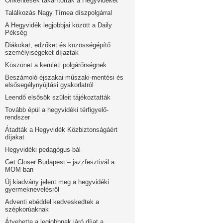
Önkéntesek takarították a Hegyvidéket
Találkozás Nagy Tímea díszpolgárral
A Hegyvidék legjobbjai között a Daily
Pékség
Diákokat, edzőket és közösségépítő
személyiségeket díjaztak
Köszönet a kerületi polgárőrségnek
Beszámoló éjszakai műszaki-mentési és
elsősegélynyújtási gyakorlatról
Leendő elsősök szüleit tájékoztatták
Tovább épül a hegyvidéki térfigyelő-
rendszer
Átadták a Hegyvidék Közbiztonságáért
díjakat
Hegyvidéki pedagógus-bál
Get Closer Budapest – jazzfesztivál a
MOM-ban
Új kiadvány jelent meg a hegyvidéki
gyermeknevelésről
Adventi ebéddel kedveskedtek a
szépkorúaknak
Átvehette a legjobbnak járó díjat a