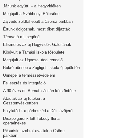
Járjunk együtt! – a Hegyvidéken
Megújult a Svábhegyi Bölcsőde
Zajvédő zöldfal épült a Csörsz parkban
Értünk dolgoznak, most őket díjazták
Téravató a Libegőnél
Elismerés az új Hegyvidék Galériának
Kibővült a Tamási iskola főépülete
Megújult az Ugocsa utcai rendelő
Bokrétaünnep a Zugligeti iskola új épületén
Ünnepel a természetvédelem
Fejlesztés és integráció
A 90 éves dr. Bernáth Zoltán köszöntése
Átadták az új futókört a
Gesztenyéskertben
Folytatódik a párbeszéd a Déli jövőjéről
Díszpolgárunk lett Tokody Ilona
operaénekes
Piłsudski-szobrot avattak a Csörsz
parkban