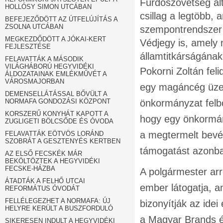
Fürdőszövetség ált
HOLLÓSY SIMON UTCÁBAN
csillag a legtöbb,
BEFEJEZŐDÖTT AZ ÚTFELÚJÍTÁS A
ZSOLNA UTCÁBAN
szempontrendszer 
MEGKEZDŐDÖTT A JÓKAI-KERT
Védjegy is, amely 
FEJLESZTÉSE
államtitkárságának
FELAVATTÁK A MÁSODIK
VILÁGHÁBORÚ HEGYVIDÉKI
Pokorni Zoltán fe
ÁLDOZATAINAK EMLÉKMŰVÉT A
VÁROSMAJORBAN
egy magáncég üzem
DEMENSELLÁTÁSSAL BŐVÜLT A
NORMAFA GONDOZÁSI KÖZPONT
önkormányzat felbo
KORSZERŰ KONYHÁT KAPOTT A
hogy egy önkormán
ZUGLIGETI BÖLCSŐDE ÉS ÓVODA
a megtermelt bevét
FELAVATTÁK EÖTVÖS LORÁND
SZOBRÁT A GESZTENYÉS KERTBEN
támogatást azonba
AZ ELSŐ FECSKÉK MÁR
BEKÖLTÖZTEK A HEGYVIDÉKI
FECSKE-HÁZBA
A polgármester ar
ÁTADTÁK A FELHŐ UTCAI
ember látogatja, a
REFORMÁTUS ÓVODÁT
FELLÉLEGEZHET A NORMAFA: ÚJ
bizonyítják az ide
HELYRE KERÜLT A BUSZFORDULÓ
a Magyar Brands é
SIKERESEN INDULT A HEGYVIDÉKI