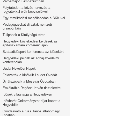
Városmajori Gimnáziumban
Folytatódott a közös tervezés a
fogyatékkal élők képviselőivel
Együttműködési megállapodás a BKK-val
Pedagógusokat díjaztak nemzeti
ünnepünkön
Tulipánok a Királyhágó téren
Hegyvidéki közlekedési kérdések az
építészkamara konferenciáján
Szabadidősport-konferencia az idősekért
Hegyvidéki példák az éghajlatvédelmi
konferencián
Budai Nevelési Napok
Felavatták a kibővült Lauder Óvodát
Új játszópark a Mesevár Óvodában
Emléktábla Regőczi István tiszteletére
Idősek világnapja a Hegyvidéken
Idősbarát Önkormányzat díjat kapott a
Hegyvidék
Óvodaavató a Kiss János altábornagy
utcában