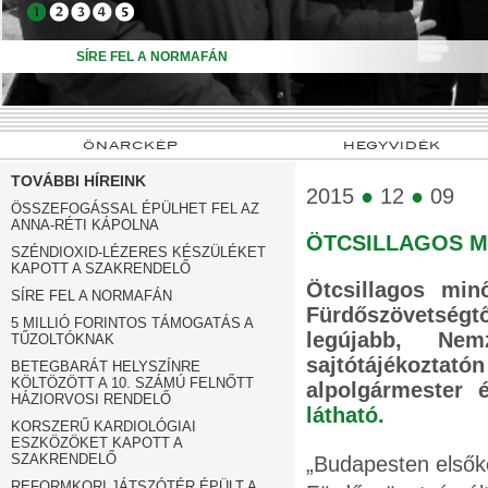
➍
➎
SÍRE FEL A NORMAFÁN
ÖNARCKÉP
HEGYVIDÉK
TOVÁBBI HÍREINK
2015
●
12
●
09
ÖSSZEFOGÁSSAL ÉPÜLHET FEL AZ
ANNA-RÉTI KÁPOLNA
ÖTCSILLAGOS M
SZÉNDIOXID-LÉZERES KÉSZÜLÉKET
KAPOTT A SZAKRENDELŐ
Ötcsillagos mi
SÍRE FEL A NORMAFÁN
Fürdőszövetség
5 MILLIÓ FORINTOS TÁMOGATÁS A
legújabb, Nem
TŰZOLTÓKNAK
sajtótájékoztatón
BETEGBARÁT HELYSZÍNRE
KÖLTÖZÖTT A 10. SZÁMÚ FELNŐTT
alpolgármester 
HÁZIORVOSI RENDELŐ
látható.
KORSZERŰ KARDIOLÓGIAI
ESZKÖZÖKET KAPOTT A
SZAKRENDELŐ
„Budapesten első
REFORMKORI JÁTSZÓTÉR ÉPÜLT A