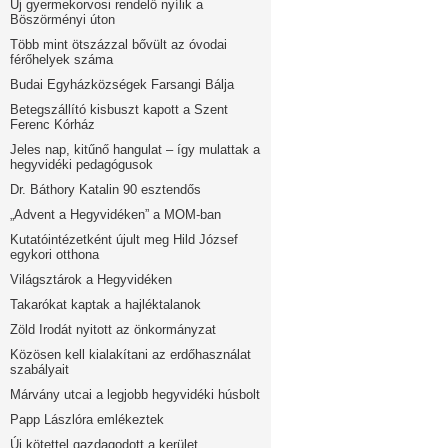
Új gyermekorvosi rendelő nyílik a
Böszörményi úton
Több mint ötszázzal bővült az óvodai
férőhelyek száma
Budai Egyházközségek Farsangi Bálja
Betegszállító kisbuszt kapott a Szent
Ferenc Kórház
Jeles nap, kitűnő hangulat – így mulattak a
hegyvidéki pedagógusok
Dr. Báthory Katalin 90 esztendős
„Advent a Hegyvidéken” a MOM-ban
Kutatóintézetként újult meg Hild József
egykori otthona
Világsztárok a Hegyvidéken
Takarókat kaptak a hajléktalanok
Zöld Irodát nyitott az önkormányzat
Közösen kell kialakítani az erdőhasználat
szabályait
Márvány utcai a legjobb hegyvidéki húsbolt
Papp Lászlóra emlékeztek
Új kötettel gazdagodott a kerület