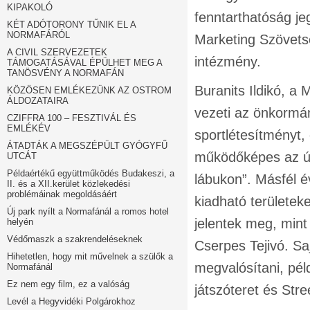
KIPAKOLÓ
fenntarthatóság je
KÉT ADÓTORONY TŰNIK EL A
NORMAFÁRÓL
Marketing Szövets
A CIVIL SZERVEZETEK
intézmény.
TÁMOGATÁSÁVAL ÉPÜLHET MEG A
TANÖSVÉNY A NORMAFÁN
Buranits Ildikó, a
KÖZÖSEN EMLÉKEZÜNK AZ OSTROM
ÁLDOZATAIRA
vezeti az önkormán
CZIFFRA 100 – FESZTIVÁL ÉS
EMLÉKÉV
sportlétesítményt,
ÁTADTÁK A MEGSZÉPÜLT GYÓGYFŰ
működőképes az új
UTCÁT
Példaértékű együttműködés Budakeszi, a
lábukon”. Másfél év
II. és a XII.kerület közlekedési
problémáinak megoldásáért
kiadható területek
Új park nyílt a Normafánál a romos hotel
jelentek meg, mint
helyén
Védőmaszk a szakrendeléseknek
Cserpes Tejivó. Saj
Hihetetlen, hogy mit művelnek a szülők a
megvalósítani, péld
Normafánál
Ez nem egy film, ez a valóság
játszóteret és Str
Levél a Hegyvidéki Polgárokhoz