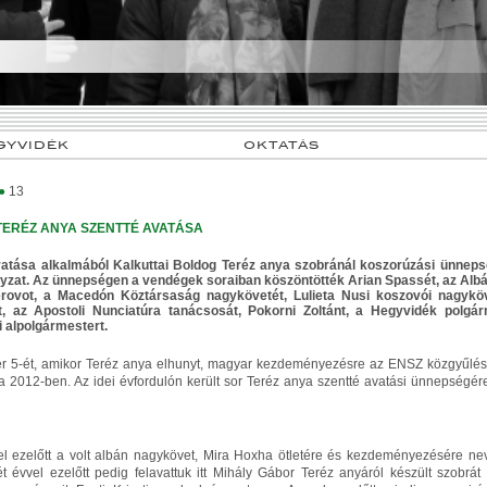
GYVIDÉK
OKTATÁS
●
13
TERÉZ ANYA SZENTTÉ AVATÁSA
vatása alkalmából Kalkuttai Boldog Teréz anya szobránál koszorúzási ünneps
zat. Az ünnepségen a vendégek soraiban köszöntötték Arian Spassét, az Alb
rovot, a Macedón Köztársaság nagykövetét, Lulieta Nusi koszovói nagyk
, az Apostoli Nunciatúra tanácsosát, Pokorni Zoltánt, a Hegyvidék polgár
 alpolgármestert.
 5-ét, amikor Teréz anya elhunyt, magyar kezdeményezésre az ENSZ közgyűlés
tta 2012-ben. Az idei évfordulón került sor Teréz anya szentté avatási ünnepségér
l ezelőtt a volt albán nagykövet, Mira Hoxha ötletére és kezdeményezésére neve
ét évvel ezelőtt pedig felavattuk itt Mihály Gábor Teréz anyáról készült szobrát