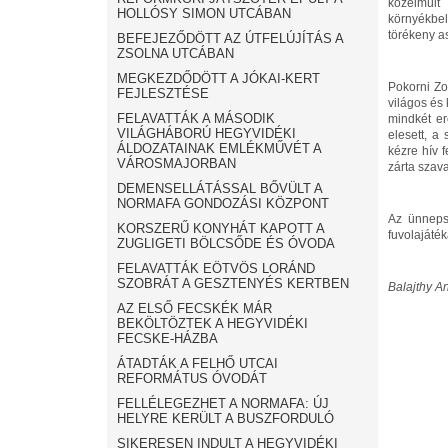
közelmúlt 
HOLLÓSY SIMON UTCÁBAN
környékbel
törékeny a
BEFEJEZŐDÖTT AZ ÚTFELÚJÍTÁS A
ZSOLNA UTCÁBAN
MEGKEZDŐDÖTT A JÓKAI-KERT
Pokorni Zo
FEJLESZTÉSE
világos és
FELAVATTÁK A MÁSODIK
mindkét er
VILÁGHÁBORÚ HEGYVIDÉKI
elesett, a
ÁLDOZATAINAK EMLÉKMŰVÉT A
kézre hív 
VÁROSMAJORBAN
zárta szava
DEMENSELLÁTÁSSAL BŐVÜLT A
NORMAFA GONDOZÁSI KÖZPONT
Az ünnepsé
KORSZERŰ KONYHÁT KAPOTT A
fuvolajáték
ZUGLIGETI BÖLCSŐDE ÉS ÓVODA
FELAVATTÁK EÖTVÖS LORÁND
SZOBRÁT A GESZTENYÉS KERTBEN
Balajthy A
AZ ELSŐ FECSKÉK MÁR
BEKÖLTÖZTEK A HEGYVIDÉKI
FECSKE-HÁZBA
ÁTADTÁK A FELHŐ UTCAI
REFORMÁTUS ÓVODÁT
FELLÉLEGEZHET A NORMAFA: ÚJ
HELYRE KERÜLT A BUSZFORDULÓ
SIKERESEN INDULT A HEGYVIDÉKI