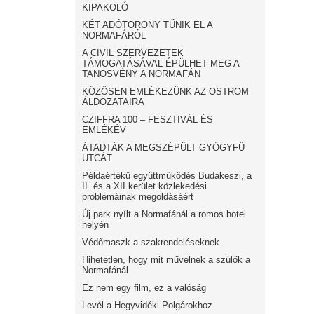
KIPAKOLÓ
KÉT ADÓTORONY TŰNIK EL A
NORMAFÁRÓL
A CIVIL SZERVEZETEK
TÁMOGATÁSÁVAL ÉPÜLHET MEG A
TANÖSVÉNY A NORMAFÁN
KÖZÖSEN EMLÉKEZÜNK AZ OSTROM
ÁLDOZATAIRA
CZIFFRA 100 – FESZTIVÁL ÉS
EMLÉKÉV
ÁTADTÁK A MEGSZÉPÜLT GYÓGYFŰ
UTCÁT
Példaértékű együttműködés Budakeszi, a
II. és a XII.kerület közlekedési
problémáinak megoldásáért
Új park nyílt a Normafánál a romos hotel
helyén
Védőmaszk a szakrendeléseknek
Hihetetlen, hogy mit művelnek a szülők a
Normafánál
Ez nem egy film, ez a valóság
Levél a Hegyvidéki Polgárokhoz