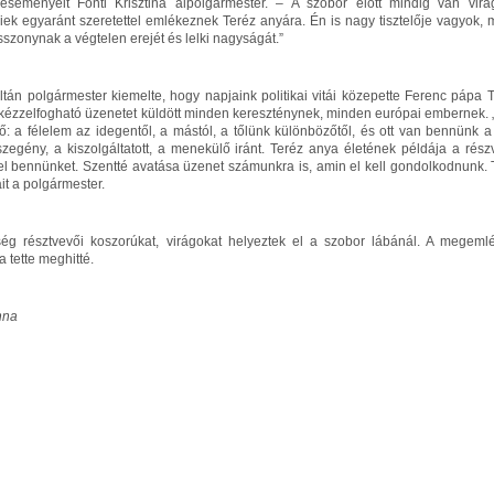
eseményeit Fonti Krisztina alpolgármester. – A szobor előtt mindig van virág,
iek egyaránt szeretettel emlékeznek Teréz anyára. Én is nagy tisztelője vagyok, 
sszonynak a végtelen erejét és lelki nagyságát.”
ltán polgármester kiemelte, hogy napjaink politikai vitái közepette Ferenc pápa 
 kézzelfogható üzenetet küldött minden kereszténynek, minden európai embernek. 
ő: a félelem az idegentől, a mástól, a tőlünk különbözőtől, és ott van bennünk a
 szegény, a kiszolgáltatott, a menekülő iránt. Teréz anya életének példája a részvé
fel bennünket. Szentté avatása üzenet számunkra is, amin el kell gondolkodnunk.
it a polgármester.
g résztvevői koszorúkat, virágokat helyeztek el a szobor lábánál. A megemlé
a tette meghitté.
nna