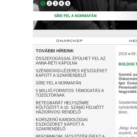
➊
➋
➌
➍
➎
SÍRE FEL A NORMAFÁN
ÖNARCKÉP
HE
TOVÁBBI HÍREINK
2016
●
09
ÖSSZEFOGÁSSAL ÉPÜLHET FEL AZ
ANNA-RÉTI KÁPOLNA
BOLDOG 
SZÉNDIOXID-LÉZERES KÉSZÜLÉKET
Szentté a
KAPOTT A SZAKRENDELŐ
Önkormány
SÍRE FEL A NORMAFÁN
Igor Esme
Penemotét
5 MILLIÓ FORINTOS TÁMOGATÁS A
hegyvidéki
TŰZOLTÓKNAK
Szeptember
BETEGBARÁT HELYSZÍNRE
KÖLTÖZÖTT A 10. SZÁMÚ FELNŐTT
nyilváníto
HÁZIORVOSI RENDELŐ
téren.
KORSZERŰ KARDIOLÓGIAI
ESZKÖZÖKET KAPOTT A
„Négy évve
SZAKRENDELŐ
anyáról, k
REFORMKORI JÁTSZÓTÉR ÉPÜLT A