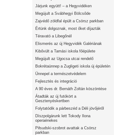
Járjunk együtt! – a Hegyvidéken
Megújult a Svábhegyi Bölcsőde
Zajvédő zöldfal épült a Csörsz parkban
Értünk dolgoznak, most őket díjazták
Téravató a Libegőnél
Elismerés az új Hegyvidék Galériának
Kibővült a Tamási iskola főépülete
Megújult az Ugocsa utcai rendelő
Bokrétaünnep a Zugligeti iskola új épületén
Ünnepel a természetvédelem
Fejlesztés és integráció
A 90 éves dr. Bernáth Zoltán köszöntése
Átadták az új futókört a
Gesztenyéskertben
Folytatódik a párbeszéd a Déli jövőjéről
Díszpolgárunk lett Tokody Ilona
operaénekes
Piłsudski-szobrot avattak a Csörsz
parkban