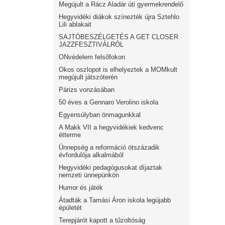
Megújult a Rácz Aladár úti gyermekrendelő
Hegyvidéki diákok színezték újra Sztehlo
Lili ablakait
SAJTÓBESZÉLGETÉS A GET CLOSER
JAZZFESZTIVÁLRÓL
ONvédelem felsőfokon
Okos oszlopot is elhelyeztek a MOMkult
megújult játszóterén
Párizs vonzásában
50 éves a Gennaro Verolino iskola
Egyensúlyban önmagunkkal
A Makk VII a hegyvidékiek kedvenc
étterme
Ünnepség a reformáció ötszázadik
évfordulója alkalmából
Hegyvidéki pedagógusokat díjaztak
nemzeti ünnepünkön
Humor és játék
Átadták a Tamási Áron iskola legújabb
épületét
Terepjárót kapott a tűzoltóság