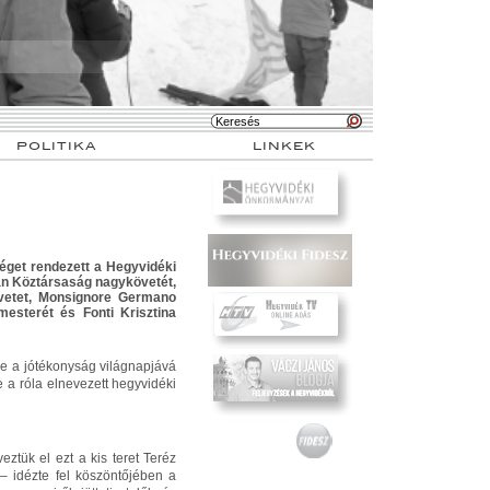
POLITIKA
LINKEK
éget rendezett a Hegyvidéki
án Köztársaság nagykövetét,
övetet, Monsignore Germano
mesterét és Fonti Krisztina
e a jótékonyság világnapjává
e a róla elnevezett hegyvidéki
ztük el ezt a kis teret Teréz
 – idézte fel köszöntőjében a