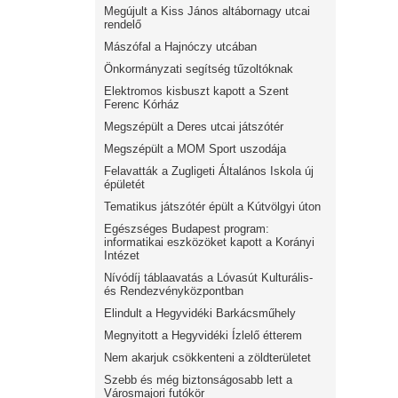
Megújult a Kiss János altábornagy utcai
rendelő
Mászófal a Hajnóczy utcában
Önkormányzati segítség tűzoltóknak
Elektromos kisbuszt kapott a Szent
Ferenc Kórház
Megszépült a Deres utcai játszótér
Megszépült a MOM Sport uszodája
Felavatták a Zugligeti Általános Iskola új
épületét
Tematikus játszótér épült a Kútvölgyi úton
Egészséges Budapest program:
informatikai eszközöket kapott a Korányi
Intézet
Nívódíj táblaavatás a Lóvasút Kulturális-
és Rendezvényközpontban
Elindult a Hegyvidéki Barkácsműhely
Megnyitott a Hegyvidéki Ízlelő étterem
Nem akarjuk csökkenteni a zöldterületet
Szebb és még biztonságosabb lett a
Városmajori futókör