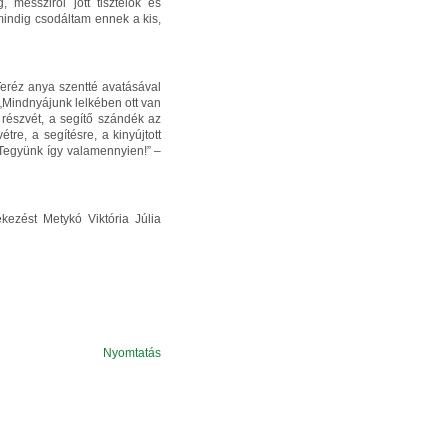
 messziről jött tisztelők és
mindig csodáltam ennek a kis,
Teréz anya szentté avatásával
„Mindnyájunk lelkében ott van
 részvét, a segítő szándék az
tre, a segítésre, a kinyújtott
 Tegyünk így valamennyien!” –
kezést Metykó Viktória Júlia
Nyomtatás