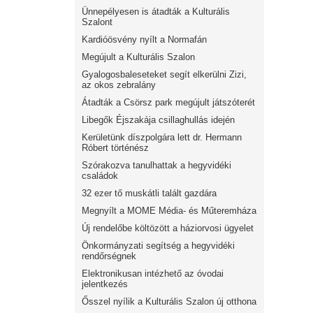
Ünnepélyesen is átadták a Kulturális
Szalont
Kardióösvény nyílt a Normafán
Megújult a Kulturális Szalon
Gyalogosbaleseteket segít elkerülni Zizi,
az okos zebralány
Átadták a Csörsz park megújult játszóterét
Libegők Éjszakája csillaghullás idején
Kerületünk díszpolgára lett dr. Hermann
Róbert történész
Szórakozva tanulhattak a hegyvidéki
családok
32 ezer tő muskátli talált gazdára
Megnyílt a MOME Média- és Műteremháza
Új rendelőbe költözött a háziorvosi ügyelet
Önkormányzati segítség a hegyvidéki
rendőrségnek
Elektronikusan intézhető az óvodai
jelentkezés
Ősszel nyílik a Kulturális Szalon új otthona