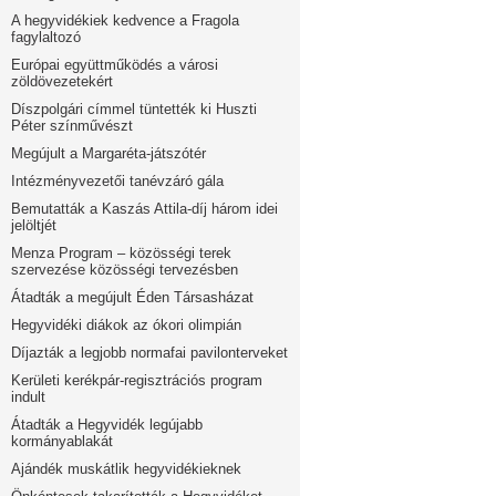
A hegyvidékiek kedvence a Fragola
fagylaltozó
Európai együttműködés a városi
zöldövezetekért
Díszpolgári címmel tüntették ki Huszti
Péter színművészt
Megújult a Margaréta-játszótér
Intézményvezetői tanévzáró gála
Bemutatták a Kaszás Attila-díj három idei
jelöltjét
Menza Program – közösségi terek
szervezése közösségi tervezésben
Átadták a megújult Éden Társasházat
Hegyvidéki diákok az ókori olimpián
Díjazták a legjobb normafai pavilonterveket
Kerületi kerékpár-regisztrációs program
indult
Átadták a Hegyvidék legújabb
kormányablakát
Ajándék muskátlik hegyvidékieknek