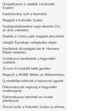
Ünnepélyesen is átadták a Kulturális
Szalont
Kardióösvény nyílt a Normafán
Megújult a Kulturális Szalon
Gyalogosbaleseteket segít elkerülni Zizi,
az okos zebralány
Átadták a Csörsz park megújult játszóterét
Libegők Éjszakája csillaghullás idején
Kerületünk díszpolgára lett dr. Hermann
Róbert történész
Szórakozva tanulhattak a hegyvidéki
családok
32 ezer tő muskátli talált gazdára
Megnyílt a MOME Média- és Műteremháza
Új rendelőbe költözött a háziorvosi ügyelet
Önkormányzati segítség a hegyvidéki
rendőrségnek
Elektronikusan intézhető az óvodai
jelentkezés
Ősszel nyílik a Kulturális Szalon új otthona