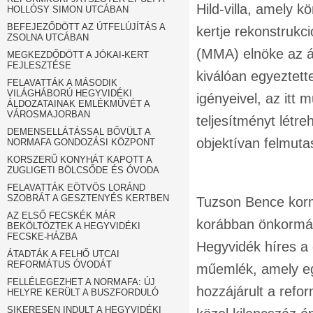
Hild-villa, amely k
HOLLÓSY SIMON UTCÁBAN
BEFEJEZŐDÖTT AZ ÚTFELÚJÍTÁS A
kertje rekonstruk
ZSOLNA UTCÁBAN
(MMA) elnöke az á
MEGKEZDŐDÖTT A JÓKAI-KERT
FEJLESZTÉSE
kiválóan egyeztett
FELAVATTÁK A MÁSODIK
VILÁGHÁBORÚ HEGYVIDÉKI
igényeivel, az itt
ÁLDOZATAINAK EMLÉKMŰVÉT A
VÁROSMAJORBAN
teljesítményt lét
DEMENSELLÁTÁSSAL BŐVÜLT A
objektívan felmuta
NORMAFA GONDOZÁSI KÖZPONT
KORSZERŰ KONYHÁT KAPOTT A
ZUGLIGETI BÖLCSŐDE ÉS ÓVODA
FELAVATTÁK EÖTVÖS LORÁND
SZOBRÁT A GESZTENYÉS KERTBEN
Tuzson Bence kormá
AZ ELSŐ FECSKÉK MÁR
korábban önkormány
BEKÖLTÖZTEK A HEGYVIDÉKI
FECSKE-HÁZBA
Hegyvidék híres a 
ÁTADTÁK A FELHŐ UTCAI
REFORMÁTUS ÓVODÁT
műemlék, amely eg
FELLÉLEGEZHET A NORMAFA: ÚJ
hozzájárult a refo
HELYRE KERÜLT A BUSZFORDULÓ
SIKERESEN INDULT A HEGYVIDÉKI