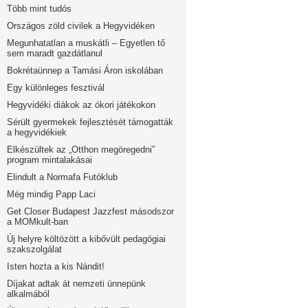
Több mint tudós
Országos zöld civilek a Hegyvidéken
Megunhatatlan a muskátli – Egyetlen tő
sem maradt gazdátlanul
Bokrétaünnep a Tamási Áron iskolában
Egy különleges fesztivál
Hegyvidéki diákok az ókori játékokon
Sérült gyermekek fejlesztését támogatták
a hegyvidékiek
Elkészültek az „Otthon megöregedni”
program mintalakásai
Elindult a Normafa Futóklub
Még mindig Papp Laci
Get Closer Budapest Jazzfest másodszor
a MOMkult-ban
Új helyre költözött a kibővült pedagógiai
szakszolgálat
Isten hozta a kis Nándit!
Díjakat adtak át nemzeti ünnepünk
alkalmából