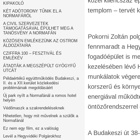
közel kilencszáz é
KIPAKOLÓ
templom – tervét ké
KÉT ADÓTORONY TŰNIK EL A
NORMAFÁRÓL
A CIVIL SZERVEZETEK
TÁMOGATÁSÁVAL ÉPÜLHET MEG A
TANÖSVÉNY A NORMAFÁN
Pokorni Zoltán pol
KÖZÖSEN EMLÉKEZÜNK AZ OSTROM
ÁLDOZATAIRA
fennmaradt a Hegyv
CZIFFRA 100 – FESZTIVÁL ÉS
fogadóépület is m
EMLÉKÉV
kezelésében lévő Hi
ÁTADTÁK A MEGSZÉPÜLT GYÓGYFŰ
UTCÁT
munkálatok végere
Példaértékű együttműködés Budakeszi, a
II. és a XII.kerület közlekedési
korszerű és környe
problémáinak megoldásáért
Új park nyílt a Normafánál a romos hotel
energiával működte
helyén
öntözőrendszerrel –
Védőmaszk a szakrendeléseknek
Hihetetlen, hogy mit művelnek a szülők a
Normafánál
Ez nem egy film, ez a valóság
A Budakeszi út 38-4
Levél a Hegyvidéki Polgárokhoz