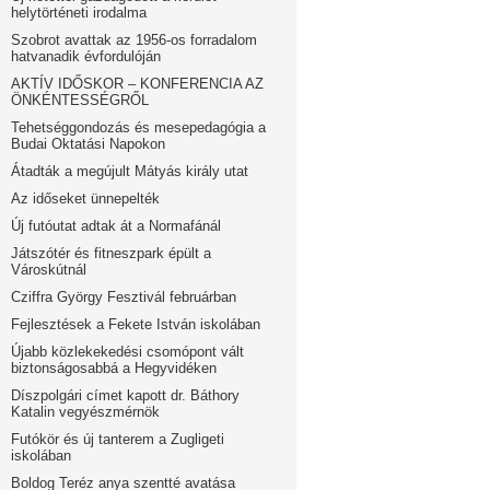
helytörténeti irodalma
Szobrot avattak az 1956-os forradalom
hatvanadik évfordulóján
AKTÍV IDŐSKOR – KONFERENCIA AZ
ÖNKÉNTESSÉGRŐL
Tehetséggondozás és mesepedagógia a
Budai Oktatási Napokon
Átadták a megújult Mátyás király utat
Az időseket ünnepelték
Új futóutat adtak át a Normafánál
Játszótér és fitneszpark épült a
Városkútnál
Cziffra György Fesztivál februárban
Fejlesztések a Fekete István iskolában
Újabb közlekekedési csomópont vált
biztonságosabbá a Hegyvidéken
Díszpolgári címet kapott dr. Báthory
Katalin vegyészmérnök
Futókör és új tanterem a Zugligeti
iskolában
Boldog Teréz anya szentté avatása