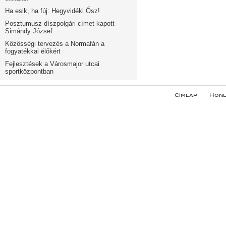
Ha esik, ha fúj: Hegyvidéki Ősz!
Posztumusz díszpolgári címet kapott
Simándy József
Közösségi tervezés a Normafán a
fogyatékkal élőkért
Fejlesztések a Városmajor utcai
sportközpontban
Címlap
Honl