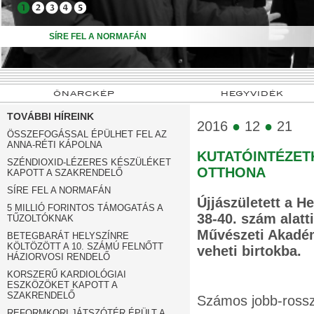
➍
➎
SÍRE FEL A NORMAFÁN
ÖNARCKÉP
HEGYVIDÉK
TOVÁBBI HÍREINK
2016
●
12
●
21
ÖSSZEFOGÁSSAL ÉPÜLHET FEL AZ
ANNA-RÉTI KÁPOLNA
KUTATÓINTÉZET
SZÉNDIOXID-LÉZERES KÉSZÜLÉKET
OTTHONA
KAPOTT A SZAKRENDELŐ
SÍRE FEL A NORMAFÁN
Újjászületett a H
5 MILLIÓ FORINTOS TÁMOGATÁS A
38-40. szám alatt
TŰZOLTÓKNAK
Művészeti Akadém
BETEGBARÁT HELYSZÍNRE
KÖLTÖZÖTT A 10. SZÁMÚ FELNŐTT
veheti birtokba.
HÁZIORVOSI RENDELŐ
KORSZERŰ KARDIOLÓGIAI
ESZKÖZÖKET KAPOTT A
SZAKRENDELŐ
Számos jobb-rossz
REFORMKORI JÁTSZÓTÉR ÉPÜLT A