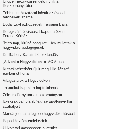
Új gyermekorvosi rendelő nyílik a
Böszörményi úton
Több mint ötszázzal bővült az óvodai
férőhelyek száma
Budai Egyházközségek Farsangi Bálja
Betegszállító kisbuszt kapott a Szent
Ferenc Kórház
Jeles nap, kitűnő hangulat – így mulattak a
hegyvidéki pedagógusok
Dr. Báthory Katalin 90 esztendős
„Advent a Hegyvidéken” a MOM-ban
Kutatóintézetként újult meg Hild József
egykori otthona
Világsztárok a Hegyvidéken
Takarókat kaptak a hajléktalanok
Zöld Irodát nyitott az önkormányzat
Közösen kell kialakítani az erdőhasználat
szabályait
Márvány utcai a legjobb hegyvidéki húsbolt
Papp Lászlóra emlékeztek
Új kötettel gazdagodott a kerület