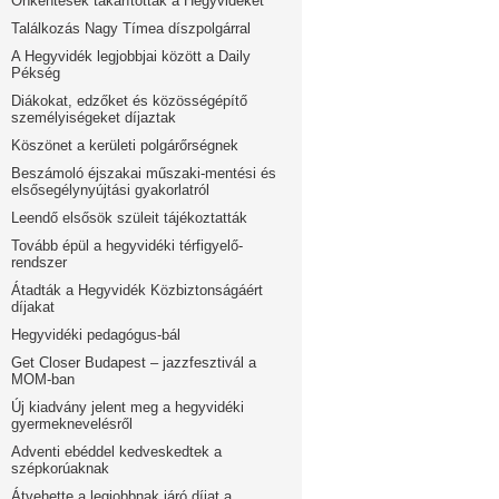
Önkéntesek takarították a Hegyvidéket
Találkozás Nagy Tímea díszpolgárral
A Hegyvidék legjobbjai között a Daily
Pékség
Diákokat, edzőket és közösségépítő
személyiségeket díjaztak
Köszönet a kerületi polgárőrségnek
Beszámoló éjszakai műszaki-mentési és
elsősegélynyújtási gyakorlatról
Leendő elsősök szüleit tájékoztatták
Tovább épül a hegyvidéki térfigyelő-
rendszer
Átadták a Hegyvidék Közbiztonságáért
díjakat
Hegyvidéki pedagógus-bál
Get Closer Budapest – jazzfesztivál a
MOM-ban
Új kiadvány jelent meg a hegyvidéki
gyermeknevelésről
Adventi ebéddel kedveskedtek a
szépkorúaknak
Átvehette a legjobbnak járó díjat a