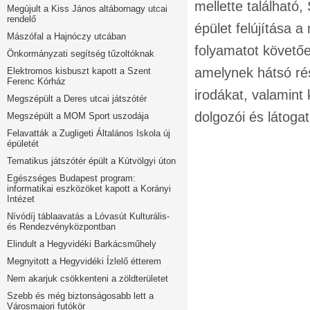
mellette található,
Megújult a Kiss János altábornagy utcai
rendelő
épület felújítása 
Mászófal a Hajnóczy utcában
folyamatot követőe
Önkormányzati segítség tűzoltóknak
amelynek hátsó ré
Elektromos kisbuszt kapott a Szent
Ferenc Kórház
irodákat, valamint 
Megszépült a Deres utcai játszótér
dolgozói és látoga
Megszépült a MOM Sport uszodája
Felavatták a Zugligeti Általános Iskola új
épületét
Tematikus játszótér épült a Kútvölgyi úton
Egészséges Budapest program:
informatikai eszközöket kapott a Korányi
Intézet
Nívódíj táblaavatás a Lóvasút Kulturális-
és Rendezvényközpontban
Elindult a Hegyvidéki Barkácsműhely
Megnyitott a Hegyvidéki Ízlelő étterem
Nem akarjuk csökkenteni a zöldterületet
Szebb és még biztonságosabb lett a
Városmajori futókör