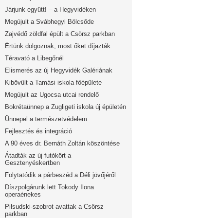
Járjunk együtt! – a Hegyvidéken
Megújult a Svábhegyi Bölcsőde
Zajvédő zöldfal épült a Csörsz parkban
Értünk dolgoznak, most őket díjazták
Téravató a Libegőnél
Elismerés az új Hegyvidék Galériának
Kibővült a Tamási iskola főépülete
Megújult az Ugocsa utcai rendelő
Bokrétaünnep a Zugligeti iskola új épületén
Ünnepel a természetvédelem
Fejlesztés és integráció
A 90 éves dr. Bernáth Zoltán köszöntése
Átadták az új futókört a
Gesztenyéskertben
Folytatódik a párbeszéd a Déli jövőjéről
Díszpolgárunk lett Tokody Ilona
operaénekes
Piłsudski-szobrot avattak a Csörsz
parkban