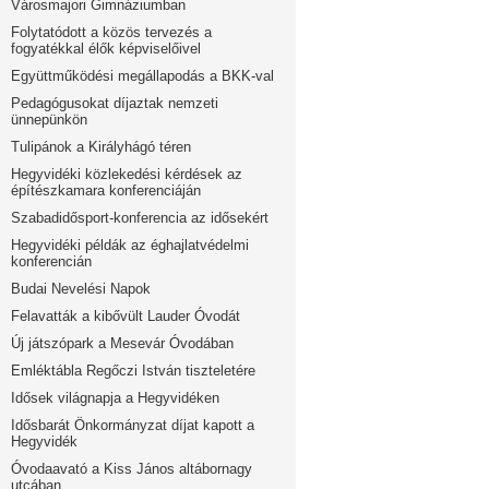
Városmajori Gimnáziumban
Folytatódott a közös tervezés a
fogyatékkal élők képviselőivel
Együttműködési megállapodás a BKK-val
Pedagógusokat díjaztak nemzeti
ünnepünkön
Tulipánok a Királyhágó téren
Hegyvidéki közlekedési kérdések az
építészkamara konferenciáján
Szabadidősport-konferencia az idősekért
Hegyvidéki példák az éghajlatvédelmi
konferencián
Budai Nevelési Napok
Felavatták a kibővült Lauder Óvodát
Új játszópark a Mesevár Óvodában
Emléktábla Regőczi István tiszteletére
Idősek világnapja a Hegyvidéken
Idősbarát Önkormányzat díjat kapott a
Hegyvidék
Óvodaavató a Kiss János altábornagy
utcában