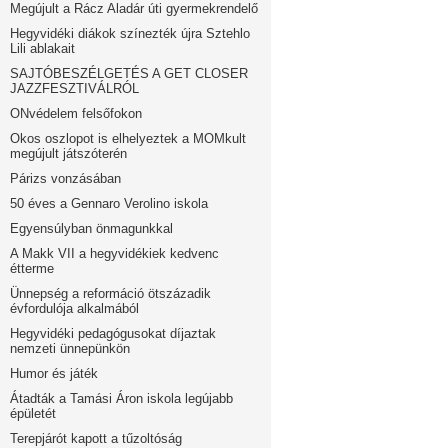
Megújult a Rácz Aladár úti gyermekrendelő
Hegyvidéki diákok színezték újra Sztehlo
Lili ablakait
SAJTÓBESZÉLGETÉS A GET CLOSER
JAZZFESZTIVÁLRÓL
ONvédelem felsőfokon
Okos oszlopot is elhelyeztek a MOMkult
megújult játszóterén
Párizs vonzásában
50 éves a Gennaro Verolino iskola
Egyensúlyban önmagunkkal
A Makk VII a hegyvidékiek kedvenc
étterme
Ünnepség a reformáció ötszázadik
évfordulója alkalmából
Hegyvidéki pedagógusokat díjaztak
nemzeti ünnepünkön
Humor és játék
Átadták a Tamási Áron iskola legújabb
épületét
Terepjárót kapott a tűzoltóság