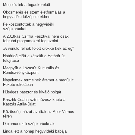
Megelőzték a fogaskerekűt
Okosmérés és szemléletformálás a
hegyvidéki középületekben
Felköszöntötték a hegyvidéki
szépkorúakat
A 2018-as Cziffra Fesztivál nem csak
februári programokról fog szólni
„A vonuló felhők fölött örökké kék az ég”
Határidő előtt elkészült a Határőr út
felújítása
Megnyílt a Lóvasút Kulturális és
Rendezvényközpont
Napelemek termelnek áramot a megújult
Fekete iskolában
Hűséges pásztor és kiváló polgár
Krisztik Csaba színművész kapta a
Kaszás Attila-Díjat
Közösségi házat avattak az Apor Vilmos
téren
Diplomaosztó szépkorúaknak
Linda lett a hónap hegyvidéki babája