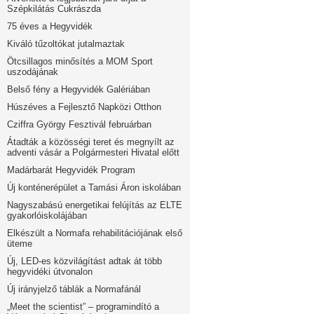
Szépkilátás Cukrászda
75 éves a Hegyvidék
Kiváló tűzoltókat jutalmaztak
Ötcsillagos minősítés a MOM Sport
uszodájának
Belső fény a Hegyvidék Galériában
Húszéves a Fejlesztő Napközi Otthon
Cziffra György Fesztivál februárban
Átadták a közösségi teret és megnyílt az
adventi vásár a Polgármesteri Hivatal előtt
Madárbarát Hegyvidék Program
Új konténerépület a Tamási Áron iskolában
Nagyszabású energetikai felújítás az ELTE
gyakorlóiskolájában
Elkészült a Normafa rehabilitációjának első
üteme
Új, LED-es közvilágítást adtak át több
hegyvidéki útvonalon
Új irányjelző táblák a Normafánál
„Meet the scientist” – programindító a