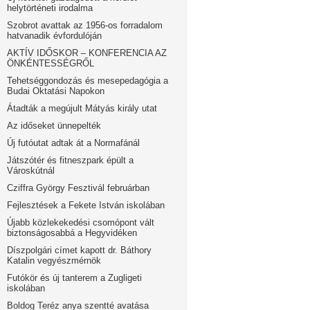
helytörténeti irodalma
Szobrot avattak az 1956-os forradalom
hatvanadik évfordulóján
AKTÍV IDŐSKOR – KONFERENCIA AZ
ÖNKÉNTESSÉGRŐL
Tehetséggondozás és mesepedagógia a
Budai Oktatási Napokon
Átadták a megújult Mátyás király utat
Az időseket ünnepelték
Új futóutat adtak át a Normafánál
Játszótér és fitneszpark épült a
Városkútnál
Cziffra György Fesztivál februárban
Fejlesztések a Fekete István iskolában
Újabb közlekekedési csomópont vált
biztonságosabbá a Hegyvidéken
Díszpolgári címet kapott dr. Báthory
Katalin vegyészmérnök
Futókör és új tanterem a Zugligeti
iskolában
Boldog Teréz anya szentté avatása