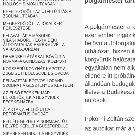
polgármester tar
HOLLÓSY SIMON UTCÁBAN
BEFEJEZŐDÖTT AZ ÚTFELÚJÍTÁS A
ZSOLNA UTCÁBAN
MEGKEZDŐDÖTT A JÓKAI-KERT
A polgármester a 
FEJLESZTÉSE
ezer ember ingázik
FELAVATTÁK A MÁSODIK
VILÁGHÁBORÚ HEGYVIDÉKI
bejövő autóforgal
ÁLDOZATAINAK EMLÉKMŰVÉT A
VÁROSMAJORBAN
úthálózat, hiszen i
DEMENSELLÁTÁSSAL BŐVÜLT A
körgyűrűk hálózata
NORMAFA GONDOZÁSI KÖZPONT
egyáltalán nem al
KORSZERŰ KONYHÁT KAPOTT A
ZUGLIGETI BÖLCSŐDE ÉS ÓVODA
ellenére itt próbál
FELAVATTÁK EÖTVÖS LORÁND
állandóan beduguló 
SZOBRÁT A GESZTENYÉS KERTBEN
illetve a Budakeszi
AZ ELSŐ FECSKÉK MÁR
BEKÖLTÖZTEK A HEGYVIDÉKI
autósok.
FECSKE-HÁZBA
ÁTADTÁK A FELHŐ UTCAI
REFORMÁTUS ÓVODÁT
Pokorni Zoltán sze
FELLÉLEGEZHET A NORMAFA: ÚJ
HELYRE KERÜLT A BUSZFORDULÓ
az autóikat már a 
SIKERESEN INDULT A HEGYVIDÉKI