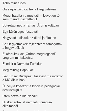
Több mint tudós
Országos zöld civilek a Hegyvidéken
Megunhatatlan a muskátli – Egyetlen tő
sem maradt gazdátlanul
Bokrétaünnep a Tamási Áron iskolában
Egy különleges fesztivál
Hegyvidéki diákok az ókori játékokon
Sérült gyermekek fejlesztését támogatták
a hegyvidékiek
Elkészültek az „Otthon megöregedni”
program mintalakásai
Elindult a Normafa Futóklub
Még mindig Papp Laci
Get Closer Budapest Jazzfest másodszor
a MOMkult-ban
Új helyre költözött a kibővült pedagógiai
szakszolgálat
Isten hozta a kis Nándit!
Díjakat adtak át nemzeti ünnepünk
alkalmából