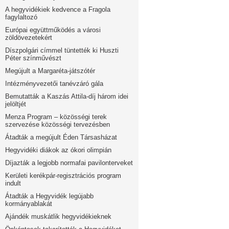
A hegyvidékiek kedvence a Fragola
fagylaltozó
Európai együttműködés a városi
zöldövezetekért
Díszpolgári címmel tüntették ki Huszti
Péter színművészt
Megújult a Margaréta-játszótér
Intézményvezetői tanévzáró gála
Bemutatták a Kaszás Attila-díj három idei
jelöltjét
Menza Program – közösségi terek
szervezése közösségi tervezésben
Átadták a megújult Éden Társasházat
Hegyvidéki diákok az ókori olimpián
Díjazták a legjobb normafai pavilonterveket
Kerületi kerékpár-regisztrációs program
indult
Átadták a Hegyvidék legújabb
kormányablakát
Ajándék muskátlik hegyvidékieknek