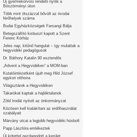
Új gyermekorvosi rendelő nyílik a
Böszörményi úton
Több mint ötszázzal bővült az óvodai
férőhelyek száma
Budai Egyházközségek Farsangi Bálja
Betegszállító kisbuszt kapott a Szent
Ferenc Kórház
Jeles nap, kitűnő hangulat – így mulattak a
hegyvidéki pedagógusok
Dr. Báthory Katalin 90 esztendős
„Advent a Hegyvidéken” a MOM-ban
Kutatóintézetként újult meg Hild József
egykori otthona
Világsztárok a Hegyvidéken
Takarókat kaptak a hajléktalanok
Zöld Irodát nyitott az önkormányzat
Közösen kell kialakítani az erdőhasználat
szabályait
Márvány utcai a legjobb hegyvidéki húsbolt
Papp Lászlóra emlékeztek
Új kötettel gazdagodott a kerület