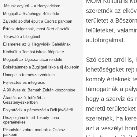
MOM Kulturális Köz
Járjunk együtt! – a Hegyvidéken
szeretnék az elköv
Megújult a Svábhegyi Bölcsőde
területet a Böször
Zajvédő zöldfal épült a Csörsz parkban
Értünk dolgoznak, most őket díjazták
felületeket, valam
Téravató a Libegőnél
autóforgalmat.
Elismerés az új Hegyvidék Galériának
Kibővült a Tamási iskola főépülete
Szó esett arról is,
Megújult az Ugocsa utcai rendelő
Bokrétaünnep a Zugligeti iskola új épületén
lehetőségeket rejt
Ünnepel a természetvédelem
komoly értéknek te
Fejlesztés és integráció
támogatnák a pálya
A 90 éves dr. Bernáth Zoltán köszöntése
Átadták az új futókört a
hogy a szerviz és 
Gesztenyéskertben
méretű területeket
Folytatódik a párbeszéd a Déli jövőjéről
szeretnék, ha ker
Díszpolgárunk lett Tokody Ilona
operaénekes
azt a veszélyt hor
Piłsudski-szobrot avattak a Csörsz
parkban