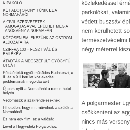
közlekedéssel érn
KIPAKOLÓ
KÉT ADÓTORONY TŰNIK EL A
parkolókat, valamin
NORMAFÁRÓL
védett buszsáv ép
A CIVIL SZERVEZETEK
TÁMOGATÁSÁVAL ÉPÜLHET MEG A
nem kerülhetett so
TANÖSVÉNY A NORMAFÁN
KÖZÖSEN EMLÉKEZÜNK AZ OSTROM
természetvédelmi 
ÁLDOZATAIRA
négy méterrel kisz
CZIFFRA 100 – FESZTIVÁL ÉS
EMLÉKÉV
ÁTADTÁK A MEGSZÉPÜLT GYÓGYFŰ
UTCÁT
Példaértékű együttműködés Budakeszi, a
II. és a XII.kerület közlekedési
problémáinak megoldásáért
Új park nyílt a Normafánál a romos hotel
helyén
Védőmaszk a szakrendeléseknek
A polgármester úgy
Hihetetlen, hogy mit művelnek a szülők a
csökkenteni az ag
Normafánál
Ez nem egy film, ez a valóság
nincs más verseny
Levél a Hegyvidéki Polgárokhoz