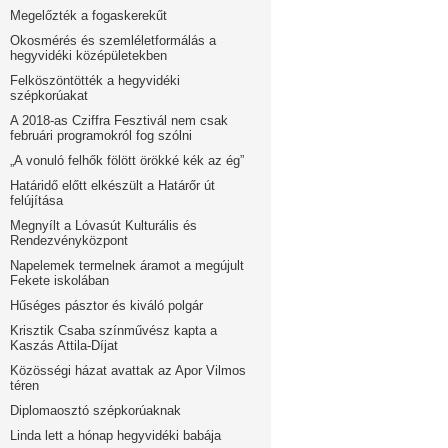
Megelőzték a fogaskerekűt
Okosmérés és szemléletformálás a
hegyvidéki középületekben
Felköszöntötték a hegyvidéki
szépkorúakat
A 2018-as Cziffra Fesztivál nem csak
februári programokról fog szólni
„A vonuló felhők fölött örökké kék az ég”
Határidő előtt elkészült a Határőr út
felújítása
Megnyílt a Lóvasút Kulturális és
Rendezvényközpont
Napelemek termelnek áramot a megújult
Fekete iskolában
Hűséges pásztor és kiváló polgár
Krisztik Csaba színművész kapta a
Kaszás Attila-Díjat
Közösségi házat avattak az Apor Vilmos
téren
Diplomaosztó szépkorúaknak
Linda lett a hónap hegyvidéki babája