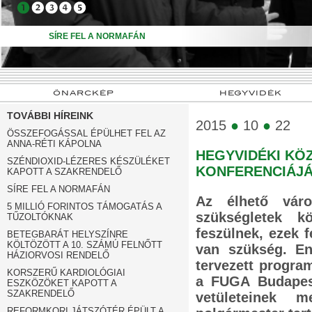
➍
➎
SÍRE FEL A NORMAFÁN
ÖNARCKÉP
HEGYVIDÉK
TOVÁBBI HÍREINK
2015
●
10
●
22
ÖSSZEFOGÁSSAL ÉPÜLHET FEL AZ
ANNA-RÉTI KÁPOLNA
HEGYVIDÉKI KÖ
SZÉNDIOXID-LÉZERES KÉSZÜLÉKET
KONFERENCIÁJ
KAPOTT A SZAKRENDELŐ
SÍRE FEL A NORMAFÁN
Az élhető váro
5 MILLIÓ FORINTOS TÁMOGATÁS A
szükségletek kö
TŰZOLTÓKNAK
feszülnek, ezek 
BETEGBARÁT HELYSZÍNRE
KÖLTÖZÖTT A 10. SZÁMÚ FELNŐTT
van szükség. E
HÁZIORVOSI RENDELŐ
tervezett progra
KORSZERŰ KARDIOLÓGIAI
a FUGA Budapest
ESZKÖZÖKET KAPOTT A
SZAKRENDELŐ
vetületeinek m
REFORMKORI JÁTSZÓTÉR ÉPÜLT A