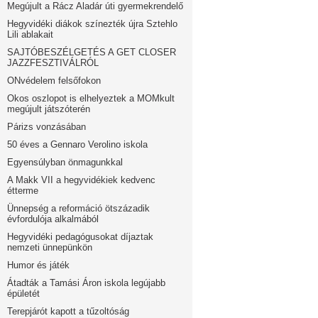
Megújult a Rácz Aladár úti gyermekrendelő
Hegyvidéki diákok színezték újra Sztehlo
Lili ablakait
SAJTÓBESZÉLGETÉS A GET CLOSER
JAZZFESZTIVÁLRÓL
ONvédelem felsőfokon
Okos oszlopot is elhelyeztek a MOMkult
megújult játszóterén
Párizs vonzásában
50 éves a Gennaro Verolino iskola
Egyensúlyban önmagunkkal
A Makk VII a hegyvidékiek kedvenc
étterme
Ünnepség a reformáció ötszázadik
évfordulója alkalmából
Hegyvidéki pedagógusokat díjaztak
nemzeti ünnepünkön
Humor és játék
Átadták a Tamási Áron iskola legújabb
épületét
Terepjárót kapott a tűzoltóság