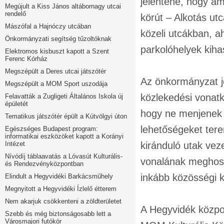
jelentene, hogy am
Megújult a Kiss János altábornagy utcai
rendelő
körút – Alkotás ut
Mászófal a Hajnóczy utcában
közeli utcákban, 
Önkormányzati segítség tűzoltóknak
parkolóhelyek kih
Elektromos kisbuszt kapott a Szent
Ferenc Kórház
Megszépült a Deres utcai játszótér
Az önkormányzat je
Megszépült a MOM Sport uszodája
közlekedési vonatk
Felavatták a Zugligeti Általános Iskola új
épületét
hogy ne menjenek f
Tematikus játszótér épült a Kútvölgyi úton
lehetőségeket ter
Egészséges Budapest program:
informatikai eszközöket kapott a Korányi
Intézet
kiránduló utak vez
Nívódíj táblaavatás a Lóvasút Kulturális-
vonalának meghossz
és Rendezvényközpontban
inkább közösségi k
Elindult a Hegyvidéki Barkácsműhely
Megnyitott a Hegyvidéki Ízlelő étterem
Nem akarjuk csökkenteni a zöldterületet
A Hegyvidék közpon
Szebb és még biztonságosabb lett a
Városmajori futókör