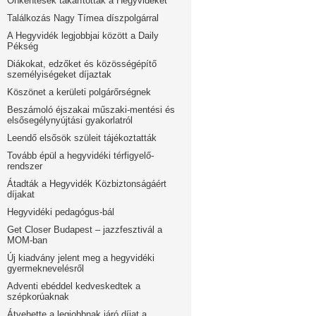
Önkéntesek takarították a Hegyvidéket
Találkozás Nagy Tímea díszpolgárral
A Hegyvidék legjobbjai között a Daily
Pékség
Diákokat, edzőket és közösségépítő
személyiségeket díjaztak
Köszönet a kerületi polgárőrségnek
Beszámoló éjszakai műszaki-mentési és
elsősegélynyújtási gyakorlatról
Leendő elsősök szüleit tájékoztatták
Tovább épül a hegyvidéki térfigyelő-
rendszer
Átadták a Hegyvidék Közbiztonságáért
díjakat
Hegyvidéki pedagógus-bál
Get Closer Budapest – jazzfesztivál a
MOM-ban
Új kiadvány jelent meg a hegyvidéki
gyermeknevelésről
Adventi ebéddel kedveskedtek a
szépkorúaknak
Átvehette a legjobbnak járó díjat a