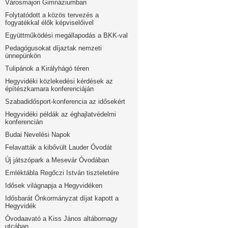
Városmajori Gimnáziumban
Folytatódott a közös tervezés a
fogyatékkal élők képviselőivel
Együttműködési megállapodás a BKK-val
Pedagógusokat díjaztak nemzeti
ünnepünkön
Tulipánok a Királyhágó téren
Hegyvidéki közlekedési kérdések az
építészkamara konferenciáján
Szabadidősport-konferencia az idősekért
Hegyvidéki példák az éghajlatvédelmi
konferencián
Budai Nevelési Napok
Felavatták a kibővült Lauder Óvodát
Új játszópark a Mesevár Óvodában
Emléktábla Regőczi István tiszteletére
Idősek világnapja a Hegyvidéken
Idősbarát Önkormányzat díjat kapott a
Hegyvidék
Óvodaavató a Kiss János altábornagy
utcában