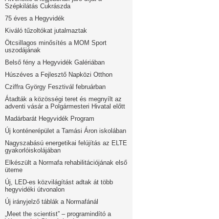
Szépkilátás Cukrászda
75 éves a Hegyvidék
Kiváló tűzoltókat jutalmaztak
Ötcsillagos minősítés a MOM Sport
uszodájának
Belső fény a Hegyvidék Galériában
Húszéves a Fejlesztő Napközi Otthon
Cziffra György Fesztivál februárban
Átadták a közösségi teret és megnyílt az
adventi vásár a Polgármesteri Hivatal előtt
Madárbarát Hegyvidék Program
Új konténerépület a Tamási Áron iskolában
Nagyszabású energetikai felújítás az ELTE
gyakorlóiskolájában
Elkészült a Normafa rehabilitációjának első
üteme
Új, LED-es közvilágítást adtak át több
hegyvidéki útvonalon
Új irányjelző táblák a Normafánál
„Meet the scientist” – programindító a