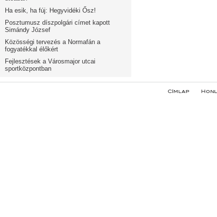
Ha esik, ha fúj: Hegyvidéki Ősz!
Posztumusz díszpolgári címet kapott
Simándy József
Közösségi tervezés a Normafán a
fogyatékkal élőkért
Fejlesztések a Városmajor utcai
sportközpontban
Címlap
Honl