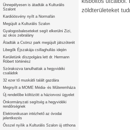
kisboltos utcáiból.
Ünnepélyesen is átadták a Kulturális
Szalont
zöldterületeket tu
Kardióösvény nyílt a Normafán
Megújult a Kulturális Szalon
Gyalogosbaleseteket segít elkerülni Zizi,
az okos zebralány
Átadták a Csörsz park megújult játszóterét
Libegők Éjszakája csillaghullás idején
Kerületünk díszpolgára lett dr. Hermann
Róbert történész
Szórakozva tanulhattak a hegyvidéki
családok
32 ezer tő muskátli talált gazdára
Megnyílt a MOME Média- és Műteremháza
Új rendelőbe költözött a háziorvosi ügyelet
Önkormányzati segítség a hegyvidéki
rendőrségnek
Elektronikusan intézhető az óvodai
jelentkezés
Ősszel nyílik a Kulturális Szalon új otthona