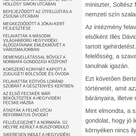
miniszter, Soltész 
HOLLÓSY SIMON UTCÁBAN
BEFEJEZŐDÖTT AZ ÚTFELÚJÍTÁS A
nemzeti szín szala
ZSOLNA UTCÁBAN
MEGKEZDŐDÖTT A JÓKAI-KERT
Az intézmény felav
FEJLESZTÉSE
elsőként Illés Dá
FELAVATTÁK A MÁSODIK
VILÁGHÁBORÚ HEGYVIDÉKI
ÁLDOZATAINAK EMLÉKMŰVÉT A
tartott igehirdeté
VÁROSMAJORBAN
felelősség, a szav
DEMENSELLÁTÁSSAL BŐVÜLT A
NORMAFA GONDOZÁSI KÖZPONT
tanulnak igazán.
KORSZERŰ KONYHÁT KAPOTT A
ZUGLIGETI BÖLCSŐDE ÉS ÓVODA
Ezt követően Berta
FELAVATTÁK EÖTVÖS LORÁND
SZOBRÁT A GESZTENYÉS KERTBEN
történetét, amit a
AZ ELSŐ FECSKÉK MÁR
bárányaira, illetv
BEKÖLTÖZTEK A HEGYVIDÉKI
FECSKE-HÁZBA
Mint elmondta, a 
ÁTADTÁK A FELHŐ UTCAI
REFORMÁTUS ÓVODÁT
gondolat, hogy jó 
FELLÉLEGEZHET A NORMAFA: ÚJ
HELYRE KERÜLT A BUSZFORDULÓ
környéken nincs i
SIKERESEN INDULT A HEGYVIDÉKI