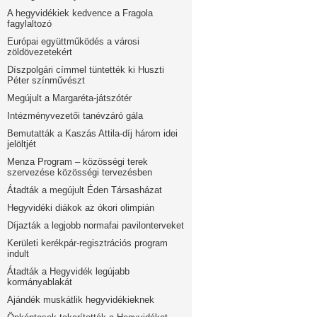
A hegyvidékiek kedvence a Fragola
fagylaltozó
Európai együttműködés a városi
zöldövezetekért
Díszpolgári címmel tüntették ki Huszti
Péter színművészt
Megújult a Margaréta-játszótér
Intézményvezetői tanévzáró gála
Bemutatták a Kaszás Attila-díj három idei
jelöltjét
Menza Program – közösségi terek
szervezése közösségi tervezésben
Átadták a megújult Éden Társasházat
Hegyvidéki diákok az ókori olimpián
Díjazták a legjobb normafai pavilonterveket
Kerületi kerékpár-regisztrációs program
indult
Átadták a Hegyvidék legújabb
kormányablakát
Ajándék muskátlik hegyvidékieknek