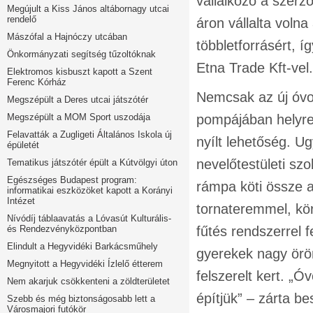
vállalkozó a szerz
Megújult a Kiss János altábornagy utcai
rendelő
áron vállalta voln
Mászófal a Hajnóczy utcában
többletforrásért, 
Önkormányzati segítség tűzoltóknak
Etna Trade Kft-vel
Elektromos kisbuszt kapott a Szent
Ferenc Kórház
Nemcsak az új óvod
Megszépült a Deres utcai játszótér
Megszépült a MOM Sport uszodája
pompájában helyreá
Felavatták a Zugligeti Általános Iskola új
nyílt lehetőség. U
épületét
nevelőtestületi szo
Tematikus játszótér épült a Kútvölgyi úton
Egészséges Budapest program:
rámpa köti össze 
informatikai eszközöket kapott a Korányi
Intézet
tornateremmel, kö
Nívódíj táblaavatás a Lóvasút Kulturális-
és Rendezvényközpontban
fűtés rendszerrel f
Elindult a Hegyvidéki Barkácsműhely
gyerekek nagy öröm
Megnyitott a Hegyvidéki Ízlelő étterem
felszerelt kert. „Ó
Nem akarjuk csökkenteni a zöldterületet
építjük” – zárta b
Szebb és még biztonságosabb lett a
Városmajori futókör