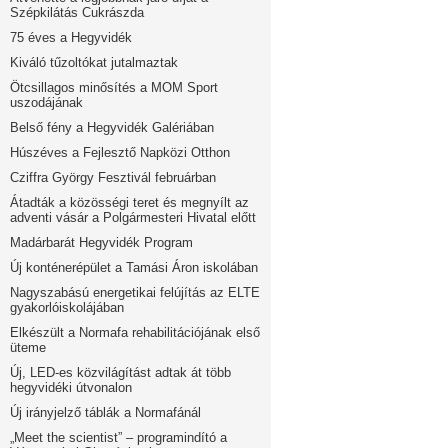
Szépkilátás Cukrászda
75 éves a Hegyvidék
Kiváló tűzoltókat jutalmaztak
Ötcsillagos minősítés a MOM Sport
uszodájának
Belső fény a Hegyvidék Galériában
Húszéves a Fejlesztő Napközi Otthon
Cziffra György Fesztivál februárban
Átadták a közösségi teret és megnyílt az
adventi vásár a Polgármesteri Hivatal előtt
Madárbarát Hegyvidék Program
Új konténerépület a Tamási Áron iskolában
Nagyszabású energetikai felújítás az ELTE
gyakorlóiskolájában
Elkészült a Normafa rehabilitációjának első
üteme
Új, LED-es közvilágítást adtak át több
hegyvidéki útvonalon
Új irányjelző táblák a Normafánál
„Meet the scientist” – programindító a