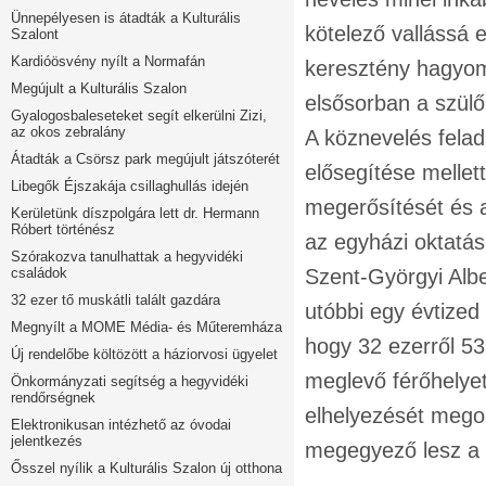
Ünnepélyesen is átadták a Kulturális
kötelező vallássá e
Szalont
Kardióösvény nyílt a Normafán
keresztény hagyom
Megújult a Kulturális Szalon
elsősorban a szül
Gyalogosbaleseteket segít elkerülni Zizi,
az okos zebralány
A köznevelés felad
Átadták a Csörsz park megújult játszóterét
elősegítése mellet
Libegők Éjszakája csillaghullás idején
megerősítését és 
Kerületünk díszpolgára lett dr. Hermann
Róbert történész
az egyházi oktatás
Szórakozva tanulhattak a hegyvidéki
családok
Szent-Györgyi Albe
32 ezer tő muskátli talált gazdára
utóbbi egy évtized
Megnyílt a MOME Média- és Műteremháza
hogy 32 ezerről 53
Új rendelőbe költözött a háziorvosi ügyelet
meglevő férőhelyet
Önkormányzati segítség a hegyvidéki
rendőrségnek
elhelyezését megol
Elektronikusan intézhető az óvodai
jelentkezés
megegyező lesz a 
Ősszel nyílik a Kulturális Szalon új otthona