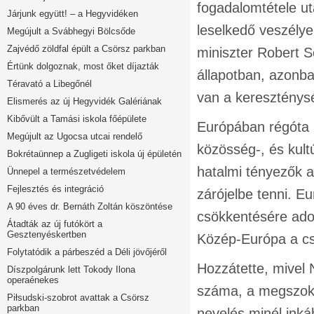
fogadalomtétele u
Járjunk együtt! – a Hegyvidéken
leselkedő veszélye
Megújult a Svábhegyi Bölcsőde
Zajvédő zöldfal épült a Csörsz parkban
miniszter Robert S
Értünk dolgoznak, most őket díjazták
állapotban, azonb
Téravató a Libegőnél
van a kereszténys
Elismerés az új Hegyvidék Galériának
Kibővült a Tamási iskola főépülete
Európában régóta n
Megújult az Ugocsa utcai rendelő
közösség-, és kul
Bokrétaünnep a Zugligeti iskola új épületén
hatalmi tényezők a
Ünnepel a természetvédelem
Fejlesztés és integráció
zárójelbe tenni. E
A 90 éves dr. Bernáth Zoltán köszöntése
csökkentésére adot
Átadták az új futókört a
Gesztenyéskertben
Közép-Európa a csa
Folytatódik a párbeszéd a Déli jövőjéről
Hozzátette, mivel
Díszpolgárunk lett Tokody Ilona
operaénekes
száma, a megszoko
Piłsudski-szobrot avattak a Csörsz
parkban
nevelés minél inká