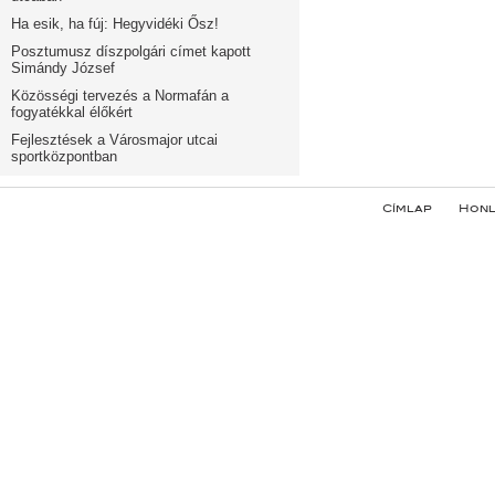
Ha esik, ha fúj: Hegyvidéki Ősz!
Posztumusz díszpolgári címet kapott
Simándy József
Közösségi tervezés a Normafán a
fogyatékkal élőkért
Fejlesztések a Városmajor utcai
sportközpontban
Címlap
Honl