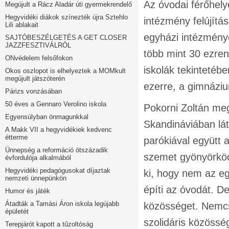
Az óvodai férőhely
Megújult a Rácz Aladár úti gyermekrendelő
Hegyvidéki diákok színezték újra Sztehlo
intézmény felújítá
Lili ablakait
egyházi intézménye
SAJTÓBESZÉLGETÉS A GET CLOSER
JAZZFESZTIVÁLRÓL
több mint 30 ezren
ONvédelem felsőfokon
iskolák tekintetébe
Okos oszlopot is elhelyeztek a MOMkult
megújult játszóterén
ezerre, a gimnáziu
Párizs vonzásában
50 éves a Gennaro Verolino iskola
Pokorni Zoltán meg
Egyensúlyban önmagunkkal
Skandináviában lát
A Makk VII a hegyvidékiek kedvenc
étterme
parókiával együtt
Ünnepség a reformáció ötszázadik
szemet gyönyörköd
évfordulója alkalmából
Hegyvidéki pedagógusokat díjaztak
ki, hogy nem az 
nemzeti ünnepünkön
építi az óvodát. De
Humor és játék
Átadták a Tamási Áron iskola legújabb
közösséget. Nemcs
épületét
szolidáris közössé
Terepjárót kapott a tűzoltóság