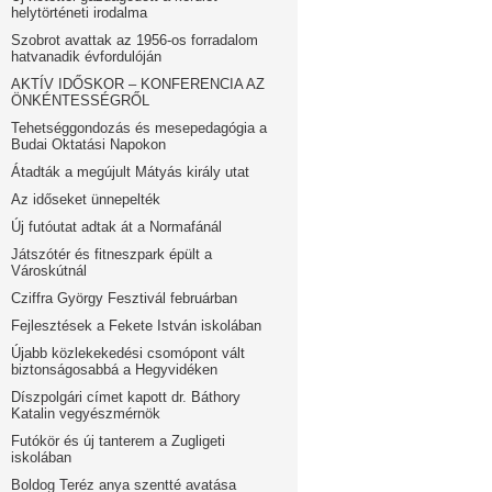
helytörténeti irodalma
Szobrot avattak az 1956-os forradalom
hatvanadik évfordulóján
AKTÍV IDŐSKOR – KONFERENCIA AZ
ÖNKÉNTESSÉGRŐL
Tehetséggondozás és mesepedagógia a
Budai Oktatási Napokon
Átadták a megújult Mátyás király utat
Az időseket ünnepelték
Új futóutat adtak át a Normafánál
Játszótér és fitneszpark épült a
Városkútnál
Cziffra György Fesztivál februárban
Fejlesztések a Fekete István iskolában
Újabb közlekekedési csomópont vált
biztonságosabbá a Hegyvidéken
Díszpolgári címet kapott dr. Báthory
Katalin vegyészmérnök
Futókör és új tanterem a Zugligeti
iskolában
Boldog Teréz anya szentté avatása