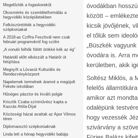
Megelőzték a fogaskerekűt
óvodákban hosszú 
Okosmérés és szemléletformálás a
között – emlékezte
hegyvidéki középületekben
kicsik jövőjének, 
Felköszöntötték a hegyvidéki
szépkorúakat
el tőlük sem ideol
A 2018-as Cziffra Fesztivál nem csak
februári programokról fog szólni
„Büszkék vagyunk a
„A vonuló felhők fölött örökké kék az ég”
óvodára is. Arra m
Határidő előtt elkészült a Határőr út
felújítása
kerületben, akik i
Megnyílt a Lóvasút Kulturális és
Rendezvényközpont
Soltész Miklós, a 
Napelemek termelnek áramot a megújult
Fekete iskolában
felelős államtitkár
Hűséges pásztor és kiváló polgár
amikor azt mondta
Krisztik Csaba színművész kapta a
Kaszás Attila-Díjat
odalépünk testvér
Közösségi házat avattak az Apor Vilmos
hogy vezessék Jéz
téren
szivárvány a szö
Diplomaosztó szépkorúaknak
Linda lett a hónap hegyvidéki babája
Fürjes Balázs kife