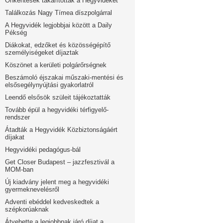
Önkéntesek takarították a Hegyvidéket
Találkozás Nagy Tímea díszpolgárral
A Hegyvidék legjobbjai között a Daily
Pékség
Diákokat, edzőket és közösségépítő
személyiségeket díjaztak
Köszönet a kerületi polgárőrségnek
Beszámoló éjszakai műszaki-mentési és
elsősegélynyújtási gyakorlatról
Leendő elsősök szüleit tájékoztatták
Tovább épül a hegyvidéki térfigyelő-
rendszer
Átadták a Hegyvidék Közbiztonságáért
díjakat
Hegyvidéki pedagógus-bál
Get Closer Budapest – jazzfesztivál a
MOM-ban
Új kiadvány jelent meg a hegyvidéki
gyermeknevelésről
Adventi ebéddel kedveskedtek a
szépkorúaknak
Átvehette a legjobbnak járó díjat a