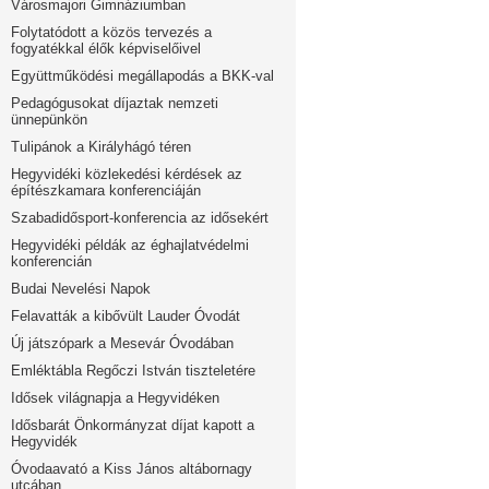
Városmajori Gimnáziumban
Folytatódott a közös tervezés a
fogyatékkal élők képviselőivel
Együttműködési megállapodás a BKK-val
Pedagógusokat díjaztak nemzeti
ünnepünkön
Tulipánok a Királyhágó téren
Hegyvidéki közlekedési kérdések az
építészkamara konferenciáján
Szabadidősport-konferencia az idősekért
Hegyvidéki példák az éghajlatvédelmi
konferencián
Budai Nevelési Napok
Felavatták a kibővült Lauder Óvodát
Új játszópark a Mesevár Óvodában
Emléktábla Regőczi István tiszteletére
Idősek világnapja a Hegyvidéken
Idősbarát Önkormányzat díjat kapott a
Hegyvidék
Óvodaavató a Kiss János altábornagy
utcában