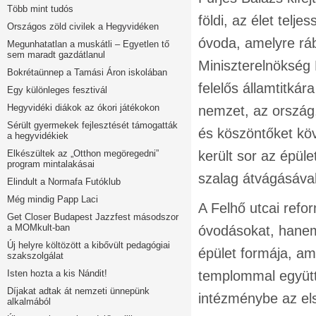
Több mint tudós
földi, az élet telj
Országos zöld civilek a Hegyvidéken
óvoda, amelyre ráb
Megunhatatlan a muskátli – Egyetlen tő
sem maradt gazdátlanul
Miniszterelnökség 
Bokrétaünnep a Tamási Áron iskolában
felelős államtitkár
Egy különleges fesztivál
Hegyvidéki diákok az ókori játékokon
nemzet, az ország
Sérült gyermekek fejlesztését támogatták
és köszöntőket kö
a hegyvidékiek
Elkészültek az „Otthon megöregedni”
került sor az épül
program mintalakásai
szalag átvágásával
Elindult a Normafa Futóklub
Még mindig Papp Laci
A Felhő utcai ref
Get Closer Budapest Jazzfest másodszor
a MOMkult-ban
óvodásokat, hanem 
Új helyre költözött a kibővült pedagógiai
épület formája, am
szakszolgálat
Isten hozta a kis Nándit!
templommal együtt 
Díjakat adtak át nemzeti ünnepünk
intézménybe az els
alkalmából