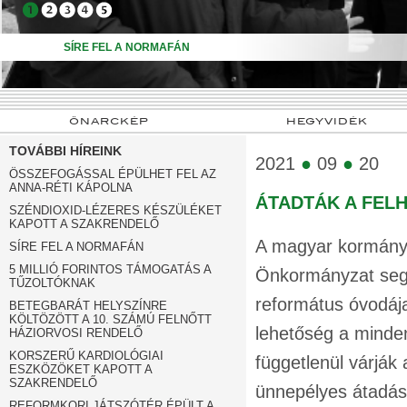
➍
➎
SÍRE FEL A NORMAFÁN
ÖNARCKÉP
HEGYVIDÉK
TOVÁBBI HÍREINK
2021
●
09
●
20
ÖSSZEFOGÁSSAL ÉPÜLHET FEL AZ
ANNA-RÉTI KÁPOLNA
ÁTADTÁK A FEL
SZÉNDIOXID-LÉZERES KÉSZÜLÉKET
KAPOTT A SZAKRENDELŐ
A magyar kormány b
SÍRE FEL A NORMAFÁN
5 MILLIÓ FORINTOS TÁMOGATÁS A
Önkormányzat segít
TŰZOLTÓKNAK
református óvodája
BETEGBARÁT HELYSZÍNRE
KÖLTÖZÖTT A 10. SZÁMÚ FELNŐTT
lehetőség a minden
HÁZIORVOSI RENDELŐ
KORSZERŰ KARDIOLÓGIAI
függetlenül várják
ESZKÖZÖKET KAPOTT A
SZAKRENDELŐ
ünnepélyes átadás
REFORMKORI JÁTSZÓTÉR ÉPÜLT A