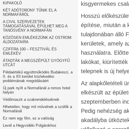
kisgyermekes család
KIPAKOLÓ
KÉT ADÓTORONY TŰNIK EL A
NORMAFÁRÓL
Hosszú előkészüle
A CIVIL SZERVEZETEK
építése, miután a 
TÁMOGATÁSÁVAL ÉPÜLHET MEG A
TANÖSVÉNY A NORMAFÁN
tulajdonában álló 
KÖZÖSEN EMLÉKEZÜNK AZ OSTROM
ÁLDOZATAIRA
kerületek, amely a
CZIFFRA 100 – FESZTIVÁL ÉS
használatra. Előtte
EMLÉKÉV
ÁTADTÁK A MEGSZÉPÜLT GYÓGYFŰ
lakókat, kiürítetté
UTCÁT
telepnek is új helye
Példaértékű együttműködés Budakeszi, a
II. és a XII.kerület közlekedési
problémáinak megoldásáért
Az alapkőletételi 
Új park nyílt a Normafánál a romos hotel
elkészült az épület
helyén
Védőmaszk a szakrendeléseknek
szeptemberben indu
Hihetetlen, hogy mit művelnek a szülők a
Pedig nehézség aka
Normafánál
Ez nem egy film, ez a valóság
akadályba ütköztek
Levél a Hegyvidéki Polgárokhoz