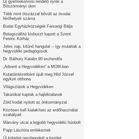
Új gyermekorvosi rendelő nyílik a
Böszörményi úton
Több mint ötszázzal bővült az óvodai
férőhelyek száma
Budai Egyházközségek Farsangi Bálja
Betegszállító kisbuszt kapott a Szent
Ferenc Kórház
Jeles nap, kitűnő hangulat – így mulattak a
hegyvidéki pedagógusok
Dr. Báthory Katalin 90 esztendős
„Advent a Hegyvidéken” a MOM-ban
Kutatóintézetként újult meg Hild József
egykori otthona
Világsztárok a Hegyvidéken
Takarókat kaptak a hajléktalanok
Zöld Irodát nyitott az önkormányzat
Közösen kell kialakítani az erdőhasználat
szabályait
Márvány utcai a legjobb hegyvidéki húsbolt
Papp Lászlóra emlékeztek
Új kötettel gazdagodott a kerület