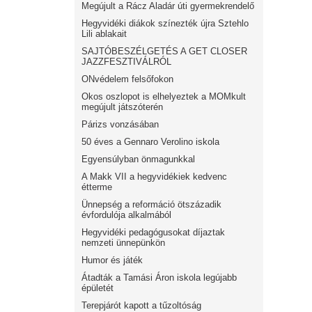
Megújult a Rácz Aladár úti gyermekrendelő
Hegyvidéki diákok színezték újra Sztehlo
Lili ablakait
SAJTÓBESZÉLGETÉS A GET CLOSER
JAZZFESZTIVÁLRÓL
ONvédelem felsőfokon
Okos oszlopot is elhelyeztek a MOMkult
megújult játszóterén
Párizs vonzásában
50 éves a Gennaro Verolino iskola
Egyensúlyban önmagunkkal
A Makk VII a hegyvidékiek kedvenc
étterme
Ünnepség a reformáció ötszázadik
évfordulója alkalmából
Hegyvidéki pedagógusokat díjaztak
nemzeti ünnepünkön
Humor és játék
Átadták a Tamási Áron iskola legújabb
épületét
Terepjárót kapott a tűzoltóság