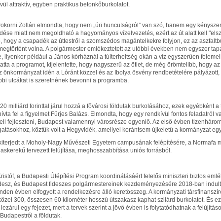
vül attraktív, egyben praktikus betonkőburkolatot.
Pokorni Zoltán elmondta, hogy nem „úri huncutságról” van szó, hanem egy kénysze
dése miatt nem megoldható a hagyományos vízelvezetés, ezért az út alatt kell "elsz
ő, hogy a csapadék az úttestről a szomszédos magántelkekre folyjon, ez az aszfalt
megtörtént volna. A polgármester emlékeztetett az utóbbi években nem egyszer tap
, ilyenkor például a János kórháznál a túlterheltség okán a víz egyszerűen felemel
atta a programot, kijelentette, hogy nagyszerű az ötlet, de még örömtelibb, hogy az 
z önkormányzat idén a Lóránt közzel és az Ibolya ösvény rendbetételére pályázott, 
bbi utcákat is szeretnének bevonni a programba.
0 milliárd forinttal járul hozzá a fővárosi földutak burkolásához, ezek egyébként a 
 hívta fel a figyelmet Fürjes Balázs. Elmondta, hogy egy rendkívül fontos feladatról
kell fejleszteni, Budapest valamennyi városrésze egyenlő. Az első évben tizenháro
ogatásokhoz, köztük volt a Hegyvidék, amellyel korántsem újkeletű a kormányzat e
iterjedt a Moholy-Nagy Művészeti Egyetem campusának felépítésére, a Normafa me
gaskerekű tervezett felújítása, meghosszabbítása uniós forrásból.
istóf, a Budapesti Útépítési Program koordinálásáért felelős miniszteri biztos eml
idesz, és Budapest fideszes polgármestereinek kezdeményezésére 2018-ban indult
nden évben elfogyott a rendelkezésre álló keretösszeg. A kormányzati társfinans
özel 300, összesen 60 kilométer hosszú útszakasz kaphat szilárd burkolatot. És ez
lezárul egy fejezet, mert a tervek szerint a jövő évben is folytatódhatnak a felújításo
 Budapestről a földutak.