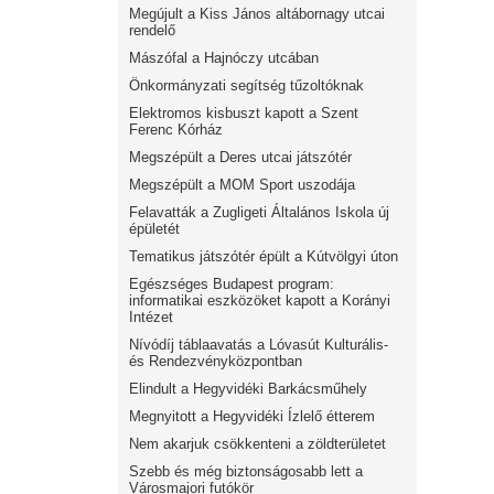
Megújult a Kiss János altábornagy utcai
rendelő
Mászófal a Hajnóczy utcában
Önkormányzati segítség tűzoltóknak
Elektromos kisbuszt kapott a Szent
Ferenc Kórház
Megszépült a Deres utcai játszótér
Megszépült a MOM Sport uszodája
Felavatták a Zugligeti Általános Iskola új
épületét
Tematikus játszótér épült a Kútvölgyi úton
Egészséges Budapest program:
informatikai eszközöket kapott a Korányi
Intézet
Nívódíj táblaavatás a Lóvasút Kulturális-
és Rendezvényközpontban
Elindult a Hegyvidéki Barkácsműhely
Megnyitott a Hegyvidéki Ízlelő étterem
Nem akarjuk csökkenteni a zöldterületet
Szebb és még biztonságosabb lett a
Városmajori futókör