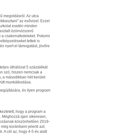
rű megoldásról. Az utca
ikkasztani" az esővizet. Ezzel
burkolat esetén minden
asztalt özönvízszerű
i a csatornafedeleket. Pokorni
elképzeléseket tettek is
és nyert el támogatást, jövőre
teljes úthálózat 5 százalékát
 van szó, hiszen nemcsak a
m, a másodikban hét kerület
gyütt munkálkodása.
gújítására, és ilyen program
ékeztetett, hogy a program a
. Méghozzá igen sikeresen,
zírozásnak köszönhetően 2019-
 még korántsem jelenti azt,
k. A cél az, hogy 4-5 év alatt