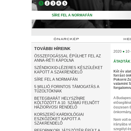
➊
➋
➌
➍
➎
SÍRE FEL A NORMAFÁN
ÖNARCKÉP
HE
TOVÁBBI HÍREINK
2020
●
10
ÖSSZEFOGÁSSAL ÉPÜLHET FEL AZ
ANNA-RÉTI KÁPOLNA
ÁTADTÁK
SZÉNDIOXID-LÉZERES KÉSZÜLÉKET
Két év ala
KAPOTT A SZAKRENDELŐ
forrást ön
SÍRE FEL A NORMAFÁN
Pokorni Zo
valamint S
5 MILLIÓ FORINTOS TÁMOGATÁS A
forgalomn
TŰZOLTÓKNAK
A Budapest
BETEGBARÁT HELYSZÍNRE
KÖLTÖZÖTT A 10. SZÁMÚ FELNŐTT
elősegítésé
HÁZIORVOSI RENDELŐ
összesen 8
önkormányza
KORSZERŰ KARDIOLÓGIAI
ESZKÖZÖKET KAPOTT A
Nem volt eg
SZAKRENDELŐ
irányába vi
szegélyt és
REFORMKORI JÁTSZÓTÉR ÉPÜLT A