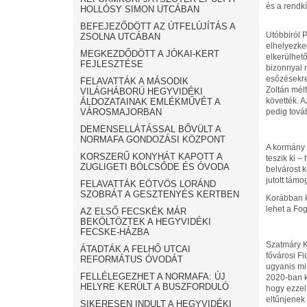
és a rendkí
HOLLÓSY SIMON UTCÁBAN
BEFEJEZŐDÖTT AZ ÚTFELÚJÍTÁS A
Utóbbiról 
ZSOLNA UTCÁBAN
elhelyezke
MEGKEZDŐDÖTT A JÓKAI-KERT
elkerülhet
FEJLESZTÉSE
bizonnyal 
esőzésekre
FELAVATTÁK A MÁSODIK
Zoltán mélt
VILÁGHÁBORÚ HEGYVIDÉKI
követték. A
ÁLDOZATAINAK EMLÉKMŰVÉT A
VÁROSMAJORBAN
pedig tová
DEMENSELLÁTÁSSAL BŐVÜLT A
NORMAFA GONDOZÁSI KÖZPONT
A kormány 2
KORSZERŰ KONYHÁT KAPOTT A
teszik ki –
ZUGLIGETI BÖLCSŐDE ÉS ÓVODA
belvárost 
jutott tám
FELAVATTÁK EÖTVÖS LORÁND
SZOBRÁT A GESZTENYÉS KERTBEN
Korábban k
lehet a Fo
AZ ELSŐ FECSKÉK MÁR
BEKÖLTÖZTEK A HEGYVIDÉKI
FECSKE-HÁZBA
Szatmáry Kr
ÁTADTÁK A FELHŐ UTCAI
fővárosi F
REFORMÁTUS ÓVODÁT
ugyanis mi
FELLÉLEGEZHET A NORMAFA: ÚJ
2020-ban k
HELYRE KERÜLT A BUSZFORDULÓ
hogy ezzel 
eltűnjenek
SIKERESEN INDULT A HEGYVIDÉKI