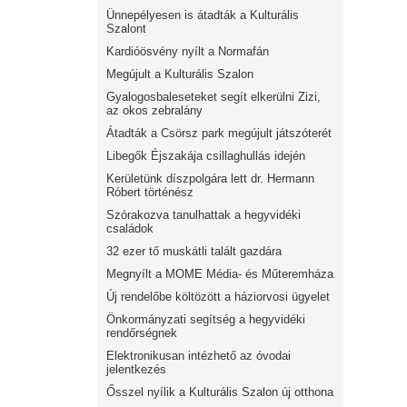
Ünnepélyesen is átadták a Kulturális
Szalont
Kardióösvény nyílt a Normafán
Megújult a Kulturális Szalon
Gyalogosbaleseteket segít elkerülni Zizi,
az okos zebralány
Átadták a Csörsz park megújult játszóterét
Libegők Éjszakája csillaghullás idején
Kerületünk díszpolgára lett dr. Hermann
Róbert történész
Szórakozva tanulhattak a hegyvidéki
családok
32 ezer tő muskátli talált gazdára
Megnyílt a MOME Média- és Műteremháza
Új rendelőbe költözött a háziorvosi ügyelet
Önkormányzati segítség a hegyvidéki
rendőrségnek
Elektronikusan intézhető az óvodai
jelentkezés
Ősszel nyílik a Kulturális Szalon új otthona