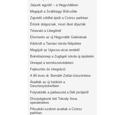
Járjunk együtt! – a Hegyvidéken
Megújult a Svábhegyi Bölcsőde
Zajvédő zöldfal épült a Csörsz parkban
Értünk dolgoznak, most őket díjazták
Téravató a Libegőnél
Elismerés az új Hegyvidék Galériának
Kibővült a Tamási iskola főépülete
Megújult az Ugocsa utcai rendelő
Bokrétaünnep a Zugligeti iskola új épületén
Ünnepel a természetvédelem
Fejlesztés és integráció
A 90 éves dr. Bernáth Zoltán köszöntése
Átadták az új futókört a
Gesztenyéskertben
Folytatódik a párbeszéd a Déli jövőjéről
Díszpolgárunk lett Tokody Ilona
operaénekes
Piłsudski-szobrot avattak a Csörsz
parkban