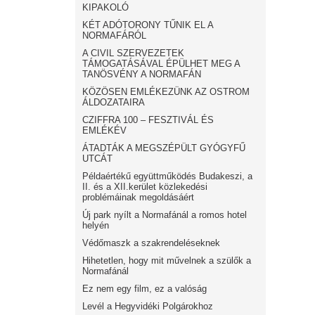
KIPAKOLÓ
KÉT ADÓTORONY TŰNIK EL A
NORMAFÁRÓL
A CIVIL SZERVEZETEK
TÁMOGATÁSÁVAL ÉPÜLHET MEG A
TANÖSVÉNY A NORMAFÁN
KÖZÖSEN EMLÉKEZÜNK AZ OSTROM
ÁLDOZATAIRA
CZIFFRA 100 – FESZTIVÁL ÉS
EMLÉKÉV
ÁTADTÁK A MEGSZÉPÜLT GYÓGYFŰ
UTCÁT
Példaértékű együttműködés Budakeszi, a
II. és a XII.kerület közlekedési
problémáinak megoldásáért
Új park nyílt a Normafánál a romos hotel
helyén
Védőmaszk a szakrendeléseknek
Hihetetlen, hogy mit művelnek a szülők a
Normafánál
Ez nem egy film, ez a valóság
Levél a Hegyvidéki Polgárokhoz