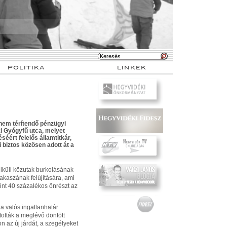
POLITIKA
LINKEK
 nem térítendő pénzügyi
i Gyógyfű utca, melyet
éért felelős államtitkár,
 biztos közösen adott át a
élküli közutak burkolásának
zakaszának felújítására, ami
int 40 százalékos önrészt az
 a valós ingatlanhatár
ntották a meglévő döntött
on az új járdát, a szegélyeket