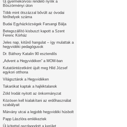
Új gyermekorvosi rendelő nyílik a
Böszörményi úton
Több mint ötszázzal bővült az óvodai
férőhelyek száma
Budai Egyházközségek Farsangi Bálja
Betegszállító kisbuszt kapott a Szent
Ferenc Kórház
Jeles nap, kitűnő hangulat – így mulattak a
hegyvidéki pedagógusok
Dr. Báthory Katalin 90 esztendős
„Advent a Hegyvidéken” a MOM-ban
Kutatóintézetként újult meg Hild József
egykori otthona
Világsztárok a Hegyvidéken
Takarókat kaptak a hajléktalanok
Zöld Irodát nyitott az önkormányzat
Közösen kell kialakítani az erdőhasználat
szabályait
Márvány utcai a legjobb hegyvidéki húsbolt
Papp Lászlóra emlékeztek
Új kötettel gazdagodott a kerület