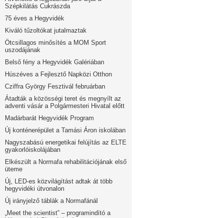
Szépkilátás Cukrászda
75 éves a Hegyvidék
Kiváló tűzoltókat jutalmaztak
Ötcsillagos minősítés a MOM Sport
uszodájának
Belső fény a Hegyvidék Galériában
Húszéves a Fejlesztő Napközi Otthon
Cziffra György Fesztivál februárban
Átadták a közösségi teret és megnyílt az
adventi vásár a Polgármesteri Hivatal előtt
Madárbarát Hegyvidék Program
Új konténerépület a Tamási Áron iskolában
Nagyszabású energetikai felújítás az ELTE
gyakorlóiskolájában
Elkészült a Normafa rehabilitációjának első
üteme
Új, LED-es közvilágítást adtak át több
hegyvidéki útvonalon
Új irányjelző táblák a Normafánál
„Meet the scientist” – programindító a