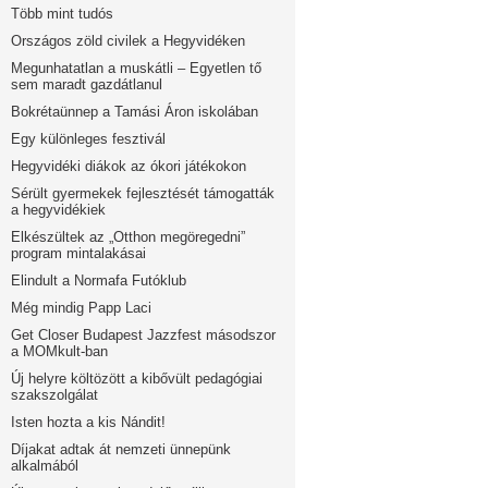
Több mint tudós
Országos zöld civilek a Hegyvidéken
Megunhatatlan a muskátli – Egyetlen tő
sem maradt gazdátlanul
Bokrétaünnep a Tamási Áron iskolában
Egy különleges fesztivál
Hegyvidéki diákok az ókori játékokon
Sérült gyermekek fejlesztését támogatták
a hegyvidékiek
Elkészültek az „Otthon megöregedni”
program mintalakásai
Elindult a Normafa Futóklub
Még mindig Papp Laci
Get Closer Budapest Jazzfest másodszor
a MOMkult-ban
Új helyre költözött a kibővült pedagógiai
szakszolgálat
Isten hozta a kis Nándit!
Díjakat adtak át nemzeti ünnepünk
alkalmából