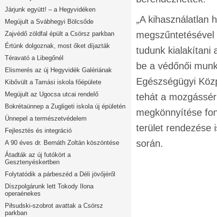
Járjunk együtt! – a Hegyvidéken
„A kihasználatlan 
Megújult a Svábhegyi Bölcsőde
megszűntetésével a
Zajvédő zöldfal épült a Csörsz parkban
Értünk dolgoznak, most őket díjazták
tudunk kialakítan
Téravató a Libegőnél
be a védőnői munk
Elismerés az új Hegyvidék Galériának
Egészségügyi Közp
Kibővült a Tamási iskola főépülete
Megújult az Ugocsa utcai rendelő
tehát a mozgássérü
Bokrétaünnep a Zugligeti iskola új épületén
megkönnyítése font
Ünnepel a természetvédelem
terület rendezése 
Fejlesztés és integráció
során.
A 90 éves dr. Bernáth Zoltán köszöntése
Átadták az új futókört a
Gesztenyéskertben
Folytatódik a párbeszéd a Déli jövőjéről
Díszpolgárunk lett Tokody Ilona
operaénekes
Piłsudski-szobrot avattak a Csörsz
parkban