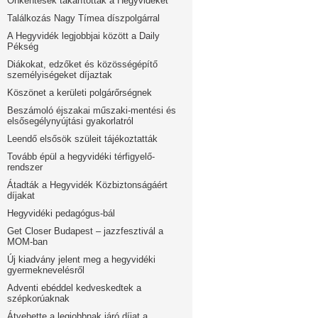
Önkéntesek takarították a Hegyvidéket
Találkozás Nagy Tímea díszpolgárral
A Hegyvidék legjobbjai között a Daily
Pékség
Diákokat, edzőket és közösségépítő
személyiségeket díjaztak
Köszönet a kerületi polgárőrségnek
Beszámoló éjszakai műszaki-mentési és
elsősegélynyújtási gyakorlatról
Leendő elsősök szüleit tájékoztatták
Tovább épül a hegyvidéki térfigyelő-
rendszer
Átadták a Hegyvidék Közbiztonságáért
díjakat
Hegyvidéki pedagógus-bál
Get Closer Budapest – jazzfesztivál a
MOM-ban
Új kiadvány jelent meg a hegyvidéki
gyermeknevelésről
Adventi ebéddel kedveskedtek a
szépkorúaknak
Átvehette a legjobbnak járó díjat a