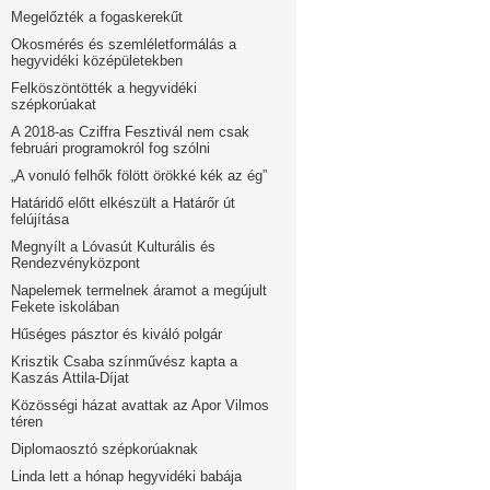
Megelőzték a fogaskerekűt
Okosmérés és szemléletformálás a
hegyvidéki középületekben
Felköszöntötték a hegyvidéki
szépkorúakat
A 2018-as Cziffra Fesztivál nem csak
februári programokról fog szólni
„A vonuló felhők fölött örökké kék az ég”
Határidő előtt elkészült a Határőr út
felújítása
Megnyílt a Lóvasút Kulturális és
Rendezvényközpont
Napelemek termelnek áramot a megújult
Fekete iskolában
Hűséges pásztor és kiváló polgár
Krisztik Csaba színművész kapta a
Kaszás Attila-Díjat
Közösségi házat avattak az Apor Vilmos
téren
Diplomaosztó szépkorúaknak
Linda lett a hónap hegyvidéki babája