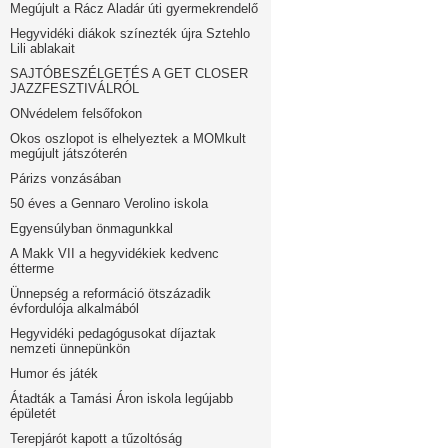
Megújult a Rácz Aladár úti gyermekrendelő
Hegyvidéki diákok színezték újra Sztehlo
Lili ablakait
SAJTÓBESZÉLGETÉS A GET CLOSER
JAZZFESZTIVÁLRÓL
ONvédelem felsőfokon
Okos oszlopot is elhelyeztek a MOMkult
megújult játszóterén
Párizs vonzásában
50 éves a Gennaro Verolino iskola
Egyensúlyban önmagunkkal
A Makk VII a hegyvidékiek kedvenc
étterme
Ünnepség a reformáció ötszázadik
évfordulója alkalmából
Hegyvidéki pedagógusokat díjaztak
nemzeti ünnepünkön
Humor és játék
Átadták a Tamási Áron iskola legújabb
épületét
Terepjárót kapott a tűzoltóság