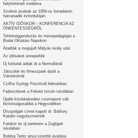
helytörténeti irodalma
Szobrot avattak az 1956-os forradalom
hatvanadik évfordulóján
AKTÍV IDŐSKOR – KONFERENCIA AZ
ÖNKÉNTESSÉGRŐL
Tehetséggondozás és mesepedagógia a
Budai Oktatási Napokon
Átadták a megújult Mátyás király utat
Az időseket ünnepelték
Új futóutat adtak át a Normafánál
Játszótér és fitneszpark épült a
Városkútnál
Cziffra György Fesztivál februárban
Fejlesztések a Fekete István iskolában
Újabb közlekekedési csomópont vált
biztonságosabbá a Hegyvidéken
Díszpolgári címet kapott dr. Báthory
Katalin vegyészmérnök
Futókör és új tanterem a Zugligeti
iskolában
Boldog Teréz anya szentté avatása