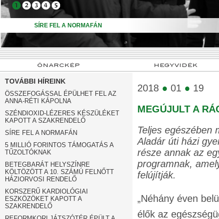
➍
➎
SÍRE FEL A NORMAFÁN
ÖNARCKÉP
HEGYVIDÉK
TOVÁBBI HÍREINK
2018
●
01
●
19
ÖSSZEFOGÁSSAL ÉPÜLHET FEL AZ
ANNA-RÉTI KÁPOLNA
MEGÚJULT A RÁ
SZÉNDIOXID-LÉZERES KÉSZÜLÉKET
KAPOTT A SZAKRENDELŐ
Teljes egészében 
SÍRE FEL A NORMAFÁN
Aladár úti házi gy
5 MILLIÓ FORINTOS TÁMOGATÁS A
része annak az egy
TŰZOLTÓKNAK
programnak, amely
BETEGBARÁT HELYSZÍNRE
KÖLTÖZÖTT A 10. SZÁMÚ FELNŐTT
felújítják.
HÁZIORVOSI RENDELŐ
KORSZERŰ KARDIOLÓGIAI
„Néhány éven belül
ESZKÖZÖKET KAPOTT A
SZAKRENDELŐ
élők az egészségü
REFORMKORI JÁTSZÓTÉR ÉPÜLT A