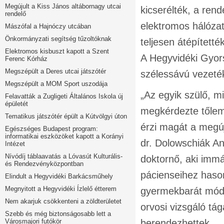
Megújult a Kiss János altábornagy utcai
kicserélték, a ren
rendelő
elektromos hálózat
Mászófal a Hajnóczy utcában
Önkormányzati segítség tűzoltóknak
teljesen átépített
Elektromos kisbuszt kapott a Szent
A Hegyvidéki Gyor
Ferenc Kórház
Megszépült a Deres utcai játszótér
szélessávú vezeték 
Megszépült a MOM Sport uszodája
„Az egyik szülő, mi
Felavatták a Zugligeti Általános Iskola új
épületét
megkérdezte tőlem,
Tematikus játszótér épült a Kútvölgyi úton
érzi magát a megúj
Egészséges Budapest program:
informatikai eszközöket kapott a Korányi
dr. Dolowschiák An
Intézet
Nívódíj táblaavatás a Lóvasút Kulturális-
doktornő, aki immá
és Rendezvényközpontban
pácienseihez hason
Elindult a Hegyvidéki Barkácsműhely
Megnyitott a Hegyvidéki Ízlelő étterem
gyermekbarát módon
Nem akarjuk csökkenteni a zöldterületet
orvosi vizsgáló tág
Szebb és még biztonságosabb lett a
Városmajori futókör
berendezhettek.