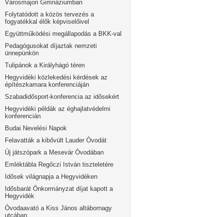
Városmajori Gimnáziumban
Folytatódott a közös tervezés a
fogyatékkal élők képviselőivel
Együttműködési megállapodás a BKK-val
Pedagógusokat díjaztak nemzeti
ünnepünkön
Tulipánok a Királyhágó téren
Hegyvidéki közlekedési kérdések az
építészkamara konferenciáján
Szabadidősport-konferencia az idősekért
Hegyvidéki példák az éghajlatvédelmi
konferencián
Budai Nevelési Napok
Felavatták a kibővült Lauder Óvodát
Új játszópark a Mesevár Óvodában
Emléktábla Regőczi István tiszteletére
Idősek világnapja a Hegyvidéken
Idősbarát Önkormányzat díjat kapott a
Hegyvidék
Óvodaavató a Kiss János altábornagy
utcában