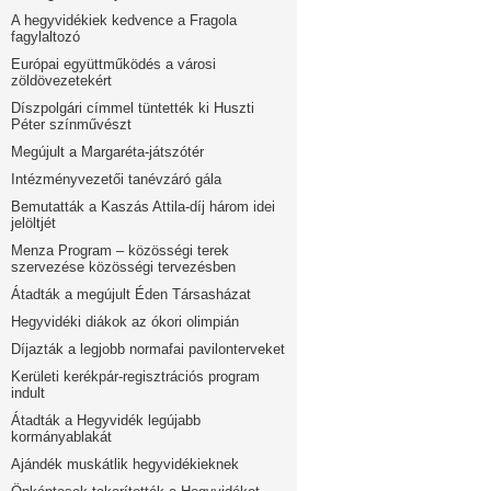
A hegyvidékiek kedvence a Fragola
fagylaltozó
Európai együttműködés a városi
zöldövezetekért
Díszpolgári címmel tüntették ki Huszti
Péter színművészt
Megújult a Margaréta-játszótér
Intézményvezetői tanévzáró gála
Bemutatták a Kaszás Attila-díj három idei
jelöltjét
Menza Program – közösségi terek
szervezése közösségi tervezésben
Átadták a megújult Éden Társasházat
Hegyvidéki diákok az ókori olimpián
Díjazták a legjobb normafai pavilonterveket
Kerületi kerékpár-regisztrációs program
indult
Átadták a Hegyvidék legújabb
kormányablakát
Ajándék muskátlik hegyvidékieknek