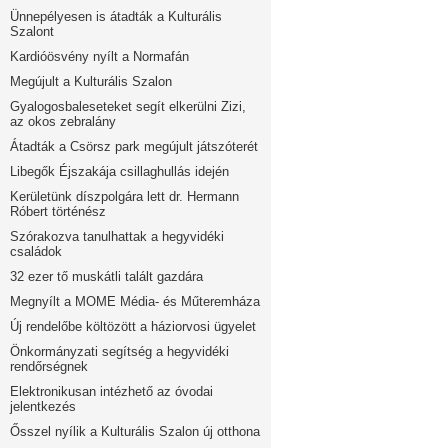
Ünnepélyesen is átadták a Kulturális
Szalont
Kardióösvény nyílt a Normafán
Megújult a Kulturális Szalon
Gyalogosbaleseteket segít elkerülni Zizi,
az okos zebralány
Átadták a Csörsz park megújult játszóterét
Libegők Éjszakája csillaghullás idején
Kerületünk díszpolgára lett dr. Hermann
Róbert történész
Szórakozva tanulhattak a hegyvidéki
családok
32 ezer tő muskátli talált gazdára
Megnyílt a MOME Média- és Műteremháza
Új rendelőbe költözött a háziorvosi ügyelet
Önkormányzati segítség a hegyvidéki
rendőrségnek
Elektronikusan intézhető az óvodai
jelentkezés
Ősszel nyílik a Kulturális Szalon új otthona