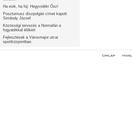
Ha esik, ha fúj: Hegyvidéki Ősz!
Posztumusz díszpolgári címet kapott
Simándy József
Közösségi tervezés a Normafán a
fogyatékkal élőkért
Fejlesztések a Városmajor utcai
sportközpontban
Címlap
Honl