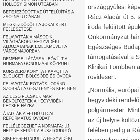
HOLLÓSY SIMON UTCÁBAN
országgyűlési képv
BEFEJEZŐDÖTT AZ ÚTFELÚJÍTÁS A
Rácz Aladár út 5. 
ZSOLNA UTCÁBAN
MEGKEZDŐDÖTT A JÓKAI-KERT
iroda felújított ép
FEJLESZTÉSE
Önkormányzat három
FELAVATTÁK A MÁSODIK
VILÁGHÁBORÚ HEGYVIDÉKI
Egészséges Budap
ÁLDOZATAINAK EMLÉKMŰVÉT A
VÁROSMAJORBAN
támogatásával a Sz
DEMENSELLÁTÁSSAL BŐVÜLT A
NORMAFA GONDOZÁSI KÖZPONT
Klinikai Tömbben a
KORSZERŰ KONYHÁT KAPOTT A
rövidesen.
ZUGLIGETI BÖLCSŐDE ÉS ÓVODA
FELAVATTÁK EÖTVÖS LORÁND
SZOBRÁT A GESZTENYÉS KERTBEN
„Normális, európai 
AZ ELSŐ FECSKÉK MÁR
hegyvidéki rendelő
BEKÖLTÖZTEK A HEGYVIDÉKI
FECSKE-HÁZBA
polgármester. Min
ÁTADTÁK A FELHŐ UTCAI
REFORMÁTUS ÓVODÁT
az új helyre költö
FELLÉLEGEZHET A NORMAFA: ÚJ
felében pedig a Rác
HELYRE KERÜLT A BUSZFORDULÓ
SIKERESEN INDULT A HEGYVIDÉKI