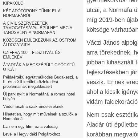
gyermekorvosi rende
KIPAKOLÓ
utcai, a Normafa ú
KÉT ADÓTORONY TŰNIK EL A
NORMAFÁRÓL
míg 2019-ben újabb
A CIVIL SZERVEZETEK
TÁMOGATÁSÁVAL ÉPÜLHET MEG A
költsége várhatóan 
TANÖSVÉNY A NORMAFÁN
KÖZÖSEN EMLÉKEZÜNK AZ OSTROM
Váczi János alpolg
ÁLDOZATAIRA
arra törekednek, h
CZIFFRA 100 – FESZTIVÁL ÉS
EMLÉKÉV
jobban kihasznált 
ÁTADTÁK A MEGSZÉPÜLT GYÓGYFŰ
UTCÁT
fejlesztésekben já
Példaértékű együttműködés Budakeszi, a
veszik. Ennek ere
II. és a XII.kerület közlekedési
problémáinak megoldásáért
ahol a kicsik igén
Új park nyílt a Normafánál a romos hotel
helyén
vidám faldekorációk
Védőmaszk a szakrendeléseknek
Nem csak esztétika
Hihetetlen, hogy mit művelnek a szülők a
Normafánál
Aladár úti épületb
Ez nem egy film, ez a valóság
korábban megvalósu
Levél a Hegyvidéki Polgárokhoz