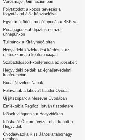
Városmajori Gimnáziumban
Folytatódott a közös tervezés a
fogyatékkal élők képviselőivel
Együttműködési megállapodás a BKK-val
Pedagógusokat díjaztak nemzeti
ünnepünkön
Tulipánok a Királyhágó téren
Hegyvidéki közlekedési kérdések az
építészkamara konferenciáján
Szabadidősport-konferencia az idősekért
Hegyvidéki példák az éghajlatvédelmi
konferencián
Budai Nevelési Napok
Felavatták a kibővült Lauder Óvodát
Új játszópark a Mesevár Óvodában
Emléktábla Regőczi István tiszteletére
Idősek világnapja a Hegyvidéken
Idősbarát Önkormányzat díjat kapott a
Hegyvidék
Óvodaavató a Kiss János altábornagy
utcában