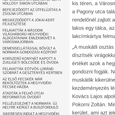
kis téren, a Városm
HOLLÓSY SIMON UTCÁBAN
BEFEJEZŐDÖTT AZ ÚTFELÚJÍTÁS A
a Pagony utca talá
ZSOLNA UTCÁBAN
rendelőnél zajlott
MEGKEZDŐDÖTT A JÓKAI-KERT
FEJLESZTÉSE
lakos egy tálca, az
FELAVATTÁK A MÁSODIK
VILÁGHÁBORÚ HEGYVIDÉKI
lakcímkártya felmut
ÁLDOZATAINAK EMLÉKMŰVÉT A
VÁROSMAJORBAN
„A muskátli osztás
DEMENSELLÁTÁSSAL BŐVÜLT A
NORMAFA GONDOZÁSI KÖZPONT
díszítsék virágokk
KORSZERŰ KONYHÁT KAPOTT A
ZUGLIGETI BÖLCSŐDE ÉS ÓVODA
értékét azok a heg
FELAVATTÁK EÖTVÖS LORÁND
gondozni fogják. 
SZOBRÁT A GESZTENYÉS KERTBEN
muskátlik kikerüln
AZ ELSŐ FECSKÉK MÁR
BEKÖLTÖZTEK A HEGYVIDÉKI
FECSKE-HÁZBA
kezdeményezés lén
ÁTADTÁK A FELHŐ UTCAI
Kovács Lajos alpo
REFORMÁTUS ÓVODÁT
FELLÉLEGEZHET A NORMAFA: ÚJ
Pokorni Zoltán. Min
HELYRE KERÜLT A BUSZFORDULÓ
kerület, ami azt je
SIKERESEN INDULT A HEGYVIDÉKI