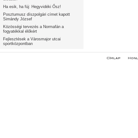
Ha esik, ha fúj: Hegyvidéki Ősz!
Posztumusz díszpolgári címet kapott
Simándy József
Közösségi tervezés a Normafán a
fogyatékkal élőkért
Fejlesztések a Városmajor utcai
sportközpontban
Címlap
Honl