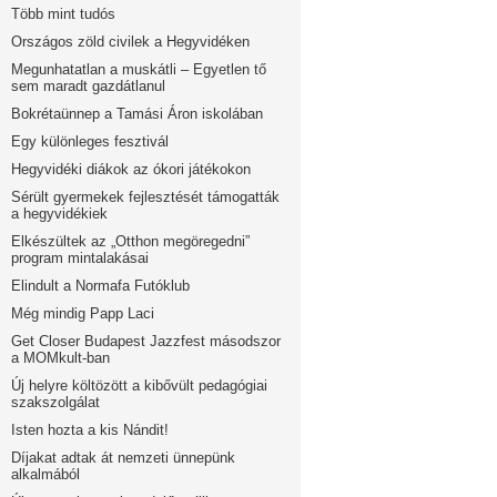
Több mint tudós
Országos zöld civilek a Hegyvidéken
Megunhatatlan a muskátli – Egyetlen tő
sem maradt gazdátlanul
Bokrétaünnep a Tamási Áron iskolában
Egy különleges fesztivál
Hegyvidéki diákok az ókori játékokon
Sérült gyermekek fejlesztését támogatták
a hegyvidékiek
Elkészültek az „Otthon megöregedni”
program mintalakásai
Elindult a Normafa Futóklub
Még mindig Papp Laci
Get Closer Budapest Jazzfest másodszor
a MOMkult-ban
Új helyre költözött a kibővült pedagógiai
szakszolgálat
Isten hozta a kis Nándit!
Díjakat adtak át nemzeti ünnepünk
alkalmából