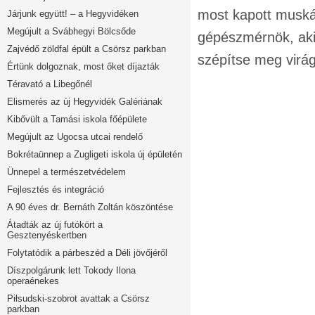
most kapott muskát
Járjunk együtt! – a Hegyvidéken
Megújult a Svábhegyi Bölcsőde
gépészmérnök, aki 
Zajvédő zöldfal épült a Csörsz parkban
szépítse meg virág
Értünk dolgoznak, most őket díjazták
Téravató a Libegőnél
Elismerés az új Hegyvidék Galériának
Kibővült a Tamási iskola főépülete
Megújult az Ugocsa utcai rendelő
Bokrétaünnep a Zugligeti iskola új épületén
Ünnepel a természetvédelem
Fejlesztés és integráció
A 90 éves dr. Bernáth Zoltán köszöntése
Átadták az új futókört a
Gesztenyéskertben
Folytatódik a párbeszéd a Déli jövőjéről
Díszpolgárunk lett Tokody Ilona
operaénekes
Piłsudski-szobrot avattak a Csörsz
parkban