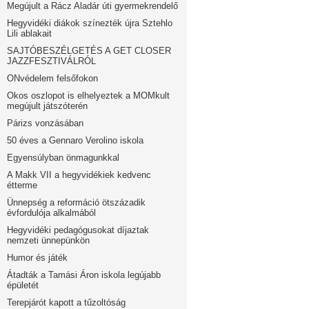
Megújult a Rácz Aladár úti gyermekrendelő
Hegyvidéki diákok színezték újra Sztehlo
Lili ablakait
SAJTÓBESZÉLGETÉS A GET CLOSER
JAZZFESZTIVÁLRÓL
ONvédelem felsőfokon
Okos oszlopot is elhelyeztek a MOMkult
megújult játszóterén
Párizs vonzásában
50 éves a Gennaro Verolino iskola
Egyensúlyban önmagunkkal
A Makk VII a hegyvidékiek kedvenc
étterme
Ünnepség a reformáció ötszázadik
évfordulója alkalmából
Hegyvidéki pedagógusokat díjaztak
nemzeti ünnepünkön
Humor és játék
Átadták a Tamási Áron iskola legújabb
épületét
Terepjárót kapott a tűzoltóság