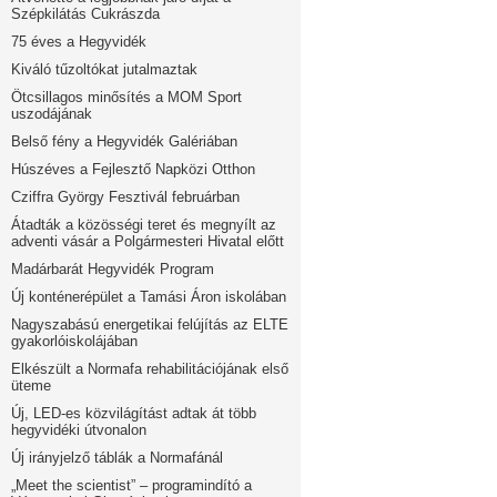
Szépkilátás Cukrászda
75 éves a Hegyvidék
Kiváló tűzoltókat jutalmaztak
Ötcsillagos minősítés a MOM Sport
uszodájának
Belső fény a Hegyvidék Galériában
Húszéves a Fejlesztő Napközi Otthon
Cziffra György Fesztivál februárban
Átadták a közösségi teret és megnyílt az
adventi vásár a Polgármesteri Hivatal előtt
Madárbarát Hegyvidék Program
Új konténerépület a Tamási Áron iskolában
Nagyszabású energetikai felújítás az ELTE
gyakorlóiskolájában
Elkészült a Normafa rehabilitációjának első
üteme
Új, LED-es közvilágítást adtak át több
hegyvidéki útvonalon
Új irányjelző táblák a Normafánál
„Meet the scientist” – programindító a