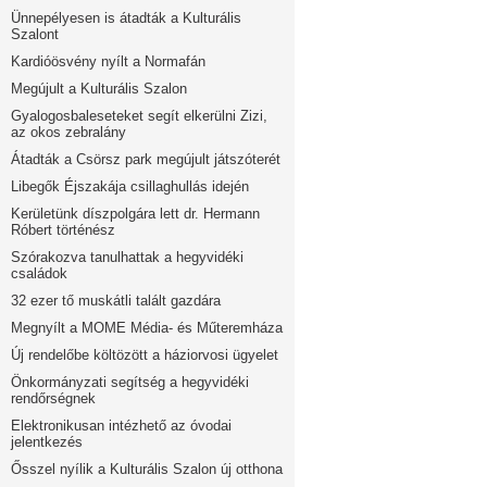
Ünnepélyesen is átadták a Kulturális
Szalont
Kardióösvény nyílt a Normafán
Megújult a Kulturális Szalon
Gyalogosbaleseteket segít elkerülni Zizi,
az okos zebralány
Átadták a Csörsz park megújult játszóterét
Libegők Éjszakája csillaghullás idején
Kerületünk díszpolgára lett dr. Hermann
Róbert történész
Szórakozva tanulhattak a hegyvidéki
családok
32 ezer tő muskátli talált gazdára
Megnyílt a MOME Média- és Műteremháza
Új rendelőbe költözött a háziorvosi ügyelet
Önkormányzati segítség a hegyvidéki
rendőrségnek
Elektronikusan intézhető az óvodai
jelentkezés
Ősszel nyílik a Kulturális Szalon új otthona