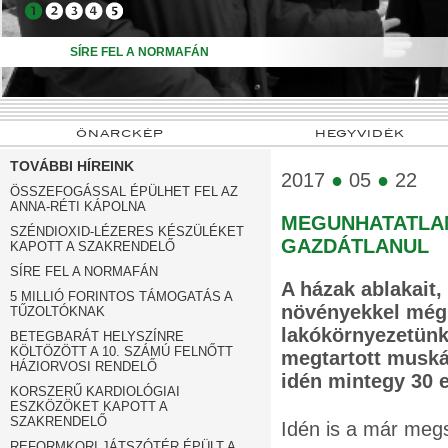
➍
➎
SÍRE FEL A NORMAFÁN
ÖNARCKÉP
HEGYVIDÉK
TOVÁBBI HÍREINK
2017
●
05
●
22
ÖSSZEFOGÁSSAL ÉPÜLHET FEL AZ
ANNA-RÉTI KÁPOLNA
MEGUNHATATLAN
SZÉNDIOXID-LÉZERES KÉSZÜLÉKET
GAZDÁTLANUL
KAPOTT A SZAKRENDELŐ
SÍRE FEL A NORMAFÁN
A házak ablakait,
5 MILLIÓ FORINTOS TÁMOGATÁS A
növényekkel még 
TŰZOLTÓKNAK
lakókörnyezetünke
BETEGBARÁT HELYSZÍNRE
KÖLTÖZÖTT A 10. SZÁMÚ FELNŐTT
megtartott muská
HÁZIORVOSI RENDELŐ
idén mintegy 30 e
KORSZERŰ KARDIOLÓGIAI
ESZKÖZÖKET KAPOTT A
SZAKRENDELŐ
Idén is a már megs
REFORMKORI JÁTSZÓTÉR ÉPÜLT A