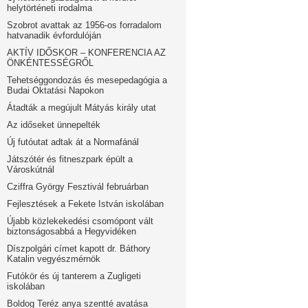
helytörténeti irodalma
Szobrot avattak az 1956-os forradalom
hatvanadik évfordulóján
AKTÍV IDŐSKOR – KONFERENCIA AZ
ÖNKÉNTESSÉGRŐL
Tehetséggondozás és mesepedagógia a
Budai Oktatási Napokon
Átadták a megújult Mátyás király utat
Az időseket ünnepelték
Új futóutat adtak át a Normafánál
Játszótér és fitneszpark épült a
Városkútnál
Cziffra György Fesztivál februárban
Fejlesztések a Fekete István iskolában
Újabb közlekekedési csomópont vált
biztonságosabbá a Hegyvidéken
Díszpolgári címet kapott dr. Báthory
Katalin vegyészmérnök
Futókör és új tanterem a Zugligeti
iskolában
Boldog Teréz anya szentté avatása