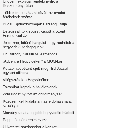
Új gyermekorvosi rendelő nyílik a
Böszörményi úton
Több mint ötszázzal bővült az óvodai
férőhelyek száma
Budai Egyházközségek Farsangi Bálja
Betegszállító kisbuszt kapott a Szent
Ferenc Kórház
Jeles nap, kitűnő hangulat – így mulattak a
hegyvidéki pedagógusok
Dr. Báthory Katalin 90 esztendős
„Advent a Hegyvidéken” a MOM-ban
Kutatóintézetként újult meg Hild József
egykori otthona
Világsztárok a Hegyvidéken
Takarókat kaptak a hajléktalanok
Zöld Irodát nyitott az önkormányzat
Közösen kell kialakítani az erdőhasználat
szabályait
Márvány utcai a legjobb hegyvidéki húsbolt
Papp Lászlóra emlékeztek
Új kötettel gazdagodott a kerület