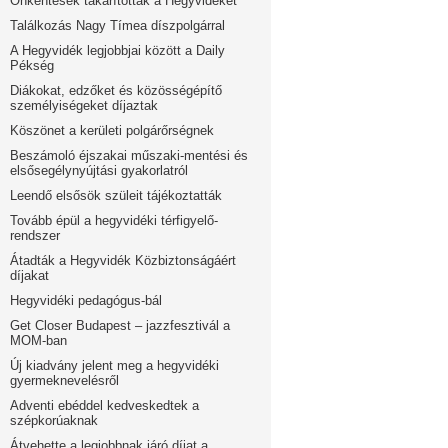
Önkéntesek takarították a Hegyvidéket
Találkozás Nagy Tímea díszpolgárral
A Hegyvidék legjobbjai között a Daily
Pékség
Diákokat, edzőket és közösségépítő
személyiségeket díjaztak
Köszönet a kerületi polgárőrségnek
Beszámoló éjszakai műszaki-mentési és
elsősegélynyújtási gyakorlatról
Leendő elsősök szüleit tájékoztatták
Tovább épül a hegyvidéki térfigyelő-
rendszer
Átadták a Hegyvidék Közbiztonságáért
díjakat
Hegyvidéki pedagógus-bál
Get Closer Budapest – jazzfesztivál a
MOM-ban
Új kiadvány jelent meg a hegyvidéki
gyermeknevelésről
Adventi ebéddel kedveskedtek a
szépkorúaknak
Átvehette a legjobbnak járó díjat a