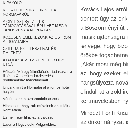
KIPAKOLÓ
Kovács Lajos arról 
KÉT ADÓTORONY TŰNIK EL A
NORMAFÁRÓL
döntött úgy az önk
A CIVIL SZERVEZETEK
TÁMOGATÁSÁVAL ÉPÜLHET MEG A
a Böszörményi út t
TANÖSVÉNY A NORMAFÁN
másik újdonságra i
KÖZÖSEN EMLÉKEZÜNK AZ OSTROM
ÁLDOZATAIRA
lényege, hogy bizon
CZIFFRA 100 – FESZTIVÁL ÉS
EMLÉKÉV
örökbe fogadhatna
ÁTADTÁK A MEGSZÉPÜLT GYÓGYFŰ
„Akár most még bit
UTCÁT
Példaértékű együttműködés Budakeszi, a
az, hogy ezeket le
II. és a XII.kerület közlekedési
problémáinak megoldásáért
hangsúlyozta Ková
Új park nyílt a Normafánál a romos hotel
elindulhat a zöld i
helyén
Védőmaszk a szakrendeléseknek
kertművelésben nyú
Hihetetlen, hogy mit művelnek a szülők a
Normafánál
Mindezt Fonti Krisz
Ez nem egy film, ez a valóság
az önkormányzat is
Levél a Hegyvidéki Polgárokhoz