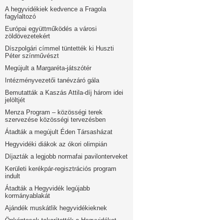
A hegyvidékiek kedvence a Fragola
fagylaltozó
Európai együttműködés a városi
zöldövezetekért
Díszpolgári címmel tüntették ki Huszti
Péter színművészt
Megújult a Margaréta-játszótér
Intézményvezetői tanévzáró gála
Bemutatták a Kaszás Attila-díj három idei
jelöltjét
Menza Program – közösségi terek
szervezése közösségi tervezésben
Átadták a megújult Éden Társasházat
Hegyvidéki diákok az ókori olimpián
Díjazták a legjobb normafai pavilonterveket
Kerületi kerékpár-regisztrációs program
indult
Átadták a Hegyvidék legújabb
kormányablakát
Ajándék muskátlik hegyvidékieknek