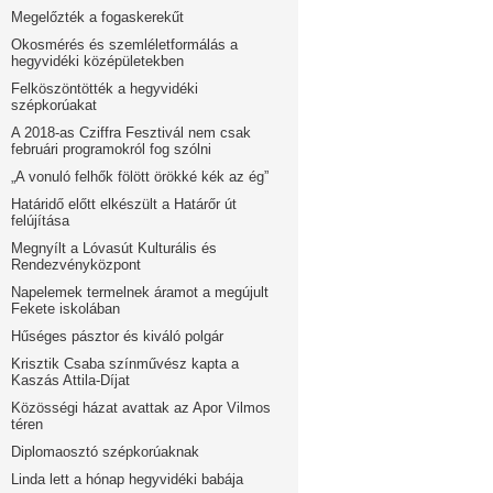
Megelőzték a fogaskerekűt
Okosmérés és szemléletformálás a
hegyvidéki középületekben
Felköszöntötték a hegyvidéki
szépkorúakat
A 2018-as Cziffra Fesztivál nem csak
februári programokról fog szólni
„A vonuló felhők fölött örökké kék az ég”
Határidő előtt elkészült a Határőr út
felújítása
Megnyílt a Lóvasút Kulturális és
Rendezvényközpont
Napelemek termelnek áramot a megújult
Fekete iskolában
Hűséges pásztor és kiváló polgár
Krisztik Csaba színművész kapta a
Kaszás Attila-Díjat
Közösségi házat avattak az Apor Vilmos
téren
Diplomaosztó szépkorúaknak
Linda lett a hónap hegyvidéki babája