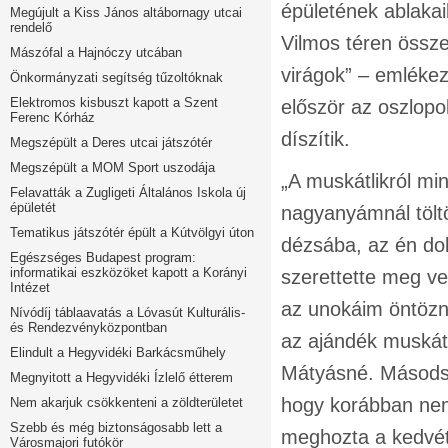
épületének ablakai
Megújult a Kiss János altábornagy utcai
rendelő
Vilmos téren össz
Mászófal a Hajnóczy utcában
virágok” – emlékez
Önkormányzati segítség tűzoltóknak
Elektromos kisbuszt kapott a Szent
először az oszlopo
Ferenc Kórház
díszítik.
Megszépült a Deres utcai játszótér
Megszépült a MOM Sport uszodája
„A muskátlikról mi
Felavatták a Zugligeti Általános Iskola új
épületét
nagyanyámnál töltö
Tematikus játszótér épült a Kútvölgyi úton
dézsába, az én do
Egészséges Budapest program:
informatikai eszközöket kapott a Korányi
szerettette meg ve
Intézet
az unokáim öntözn
Nívódíj táblaavatás a Lóvasút Kulturális-
és Rendezvényközpontban
az ajándék muskátl
Elindult a Hegyvidéki Barkácsműhely
Mátyásné. Másodsz
Megnyitott a Hegyvidéki Ízlelő étterem
hogy korábban nem
Nem akarjuk csökkenteni a zöldterületet
Szebb és még biztonságosabb lett a
meghozta a kedvét.
Városmajori futókör