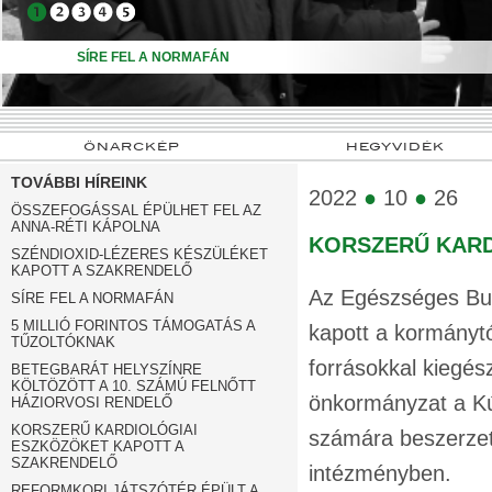
➍
➎
SÍRE FEL A NORMAFÁN
ÖNARCKÉP
HEGYVIDÉK
TOVÁBBI HÍREINK
2022
●
10
●
26
ÖSSZEFOGÁSSAL ÉPÜLHET FEL AZ
ANNA-RÉTI KÁPOLNA
KORSZERŰ KARD
SZÉNDIOXID-LÉZERES KÉSZÜLÉKET
KAPOTT A SZAKRENDELŐ
Az Egészséges Bud
SÍRE FEL A NORMAFÁN
5 MILLIÓ FORINTOS TÁMOGATÁS A
kapott a kormánytó
TŰZOLTÓKNAK
forrásokkal kiegés
BETEGBARÁT HELYSZÍNRE
KÖLTÖZÖTT A 10. SZÁMÚ FELNŐTT
önkormányzat a Kút
HÁZIORVOSI RENDELŐ
KORSZERŰ KARDIOLÓGIAI
számára beszerzet
ESZKÖZÖKET KAPOTT A
SZAKRENDELŐ
intézményben.
REFORMKORI JÁTSZÓTÉR ÉPÜLT A