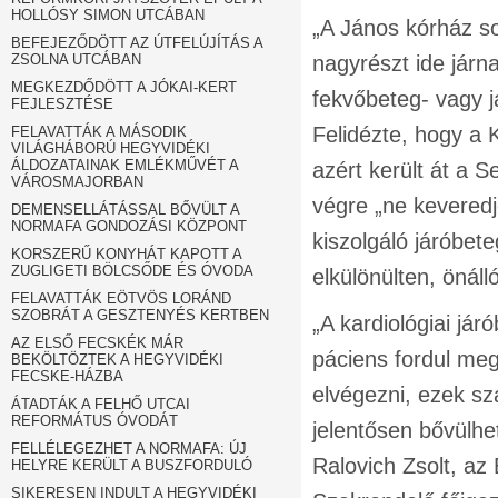
HOLLÓSY SIMON UTCÁBAN
„A János kórház s
BEFEJEZŐDÖTT AZ ÚTFELÚJÍTÁS A
ZSOLNA UTCÁBAN
nagyrészt ide járn
MEGKEZDŐDÖTT A JÓKAI-KERT
fekvőbeteg- vagy j
FEJLESZTÉSE
Felidézte, hogy a 
FELAVATTÁK A MÁSODIK
VILÁGHÁBORÚ HEGYVIDÉKI
ÁLDOZATAINAK EMLÉKMŰVÉT A
azért került át a
VÁROSMAJORBAN
végre „ne keveredj
DEMENSELLÁTÁSSAL BŐVÜLT A
NORMAFA GONDOZÁSI KÖZPONT
kiszolgáló járóbete
KORSZERŰ KONYHÁT KAPOTT A
ZUGLIGETI BÖLCSŐDE ÉS ÓVODA
elkülönülten, önáll
FELAVATTÁK EÖTVÖS LORÁND
SZOBRÁT A GESZTENYÉS KERTBEN
„A kardiológiai já
AZ ELSŐ FECSKÉK MÁR
páciens fordul meg
BEKÖLTÖZTEK A HEGYVIDÉKI
FECSKE-HÁZBA
elvégezni, ezek s
ÁTADTÁK A FELHŐ UTCAI
REFORMÁTUS ÓVODÁT
jelentősen bővülhet
FELLÉLEGEZHET A NORMAFA: ÚJ
Ralovich Zsolt, a
HELYRE KERÜLT A BUSZFORDULÓ
SIKERESEN INDULT A HEGYVIDÉKI