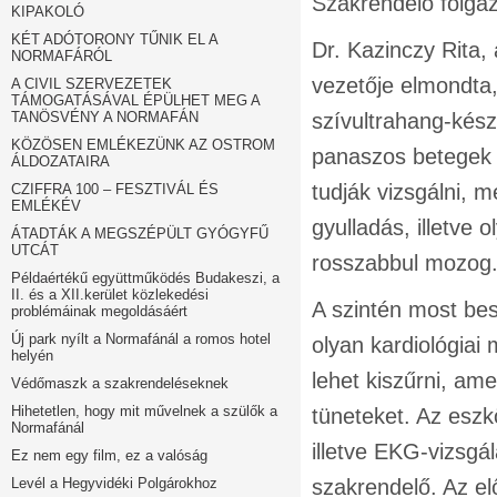
Szakrendelő főigaz
KIPAKOLÓ
KÉT ADÓTORONY TŰNIK EL A
Dr. Kazinczy Rita,
NORMAFÁRÓL
vezetője elmondta
A CIVIL SZERVEZETEK
TÁMOGATÁSÁVAL ÉPÜLHET MEG A
TANÖSVÉNY A NORMAFÁN
szívultrahang-kés
KÖZÖSEN EMLÉKEZÜNK AZ OSTROM
panaszos betegek 
ÁLDOZATAIRA
tudják vizsgálni, 
CZIFFRA 100 – FESZTIVÁL ÉS
EMLÉKÉV
gyulladás, illetve 
ÁTADTÁK A MEGSZÉPÜLT GYÓGYFŰ
UTCÁT
rosszabbul mozog
Példaértékű együttműködés Budakeszi, a
II. és a XII.kerület közlekedési
A szintén most bes
problémáinak megoldásáért
Új park nyílt a Normafánál a romos hotel
olyan kardiológia
helyén
lehet kiszűrni, a
Védőmaszk a szakrendeléseknek
Hihetetlen, hogy mit művelnek a szülők a
tüneteket. Az esz
Normafánál
illetve EKG-vizsgá
Ez nem egy film, ez a valóság
Levél a Hegyvidéki Polgárokhoz
szakrendelő. Az e