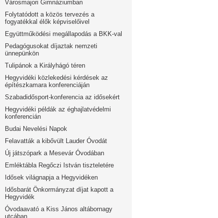
Városmajori Gimnáziumban
Folytatódott a közös tervezés a
fogyatékkal élők képviselőivel
Együttműködési megállapodás a BKK-val
Pedagógusokat díjaztak nemzeti
ünnepünkön
Tulipánok a Királyhágó téren
Hegyvidéki közlekedési kérdések az
építészkamara konferenciáján
Szabadidősport-konferencia az idősekért
Hegyvidéki példák az éghajlatvédelmi
konferencián
Budai Nevelési Napok
Felavatták a kibővült Lauder Óvodát
Új játszópark a Mesevár Óvodában
Emléktábla Regőczi István tiszteletére
Idősek világnapja a Hegyvidéken
Idősbarát Önkormányzat díjat kapott a
Hegyvidék
Óvodaavató a Kiss János altábornagy
utcában