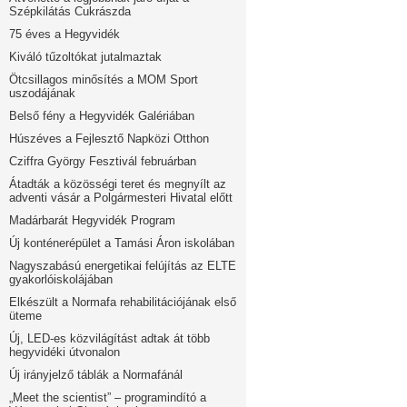
Szépkilátás Cukrászda
75 éves a Hegyvidék
Kiváló tűzoltókat jutalmaztak
Ötcsillagos minősítés a MOM Sport
uszodájának
Belső fény a Hegyvidék Galériában
Húszéves a Fejlesztő Napközi Otthon
Cziffra György Fesztivál februárban
Átadták a közösségi teret és megnyílt az
adventi vásár a Polgármesteri Hivatal előtt
Madárbarát Hegyvidék Program
Új konténerépület a Tamási Áron iskolában
Nagyszabású energetikai felújítás az ELTE
gyakorlóiskolájában
Elkészült a Normafa rehabilitációjának első
üteme
Új, LED-es közvilágítást adtak át több
hegyvidéki útvonalon
Új irányjelző táblák a Normafánál
„Meet the scientist” – programindító a