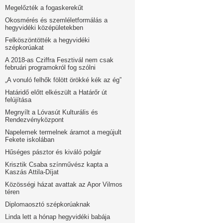
Megelőzték a fogaskerekűt
Okosmérés és szemléletformálás a
hegyvidéki középületekben
Felköszöntötték a hegyvidéki
szépkorúakat
A 2018-as Cziffra Fesztivál nem csak
februári programokról fog szólni
„A vonuló felhők fölött örökké kék az ég”
Határidő előtt elkészült a Határőr út
felújítása
Megnyílt a Lóvasút Kulturális és
Rendezvényközpont
Napelemek termelnek áramot a megújult
Fekete iskolában
Hűséges pásztor és kiváló polgár
Krisztik Csaba színművész kapta a
Kaszás Attila-Díjat
Közösségi házat avattak az Apor Vilmos
téren
Diplomaosztó szépkorúaknak
Linda lett a hónap hegyvidéki babája