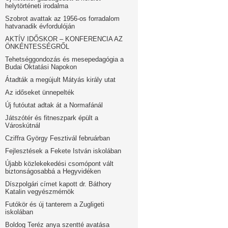
helytörténeti irodalma
Szobrot avattak az 1956-os forradalom
hatvanadik évfordulóján
AKTÍV IDŐSKOR – KONFERENCIA AZ
ÖNKÉNTESSÉGRŐL
Tehetséggondozás és mesepedagógia a
Budai Oktatási Napokon
Átadták a megújult Mátyás király utat
Az időseket ünnepelték
Új futóutat adtak át a Normafánál
Játszótér és fitneszpark épült a
Városkútnál
Cziffra György Fesztivál februárban
Fejlesztések a Fekete István iskolában
Újabb közlekekedési csomópont vált
biztonságosabbá a Hegyvidéken
Díszpolgári címet kapott dr. Báthory
Katalin vegyészmérnök
Futókör és új tanterem a Zugligeti
iskolában
Boldog Teréz anya szentté avatása