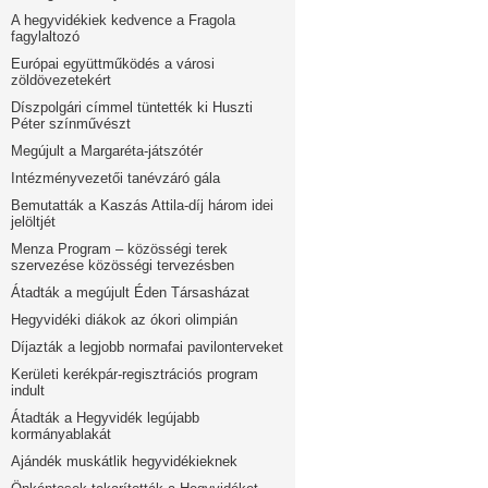
A hegyvidékiek kedvence a Fragola
fagylaltozó
Európai együttműködés a városi
zöldövezetekért
Díszpolgári címmel tüntették ki Huszti
Péter színművészt
Megújult a Margaréta-játszótér
Intézményvezetői tanévzáró gála
Bemutatták a Kaszás Attila-díj három idei
jelöltjét
Menza Program – közösségi terek
szervezése közösségi tervezésben
Átadták a megújult Éden Társasházat
Hegyvidéki diákok az ókori olimpián
Díjazták a legjobb normafai pavilonterveket
Kerületi kerékpár-regisztrációs program
indult
Átadták a Hegyvidék legújabb
kormányablakát
Ajándék muskátlik hegyvidékieknek