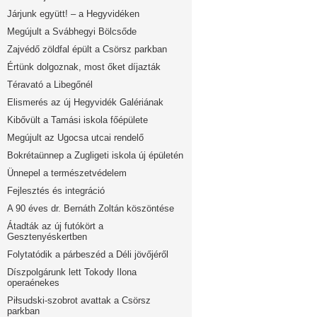
Járjunk együtt! – a Hegyvidéken
Megújult a Svábhegyi Bölcsőde
Zajvédő zöldfal épült a Csörsz parkban
Értünk dolgoznak, most őket díjazták
Téravató a Libegőnél
Elismerés az új Hegyvidék Galériának
Kibővült a Tamási iskola főépülete
Megújult az Ugocsa utcai rendelő
Bokrétaünnep a Zugligeti iskola új épületén
Ünnepel a természetvédelem
Fejlesztés és integráció
A 90 éves dr. Bernáth Zoltán köszöntése
Átadták az új futókört a
Gesztenyéskertben
Folytatódik a párbeszéd a Déli jövőjéről
Díszpolgárunk lett Tokody Ilona
operaénekes
Piłsudski-szobrot avattak a Csörsz
parkban