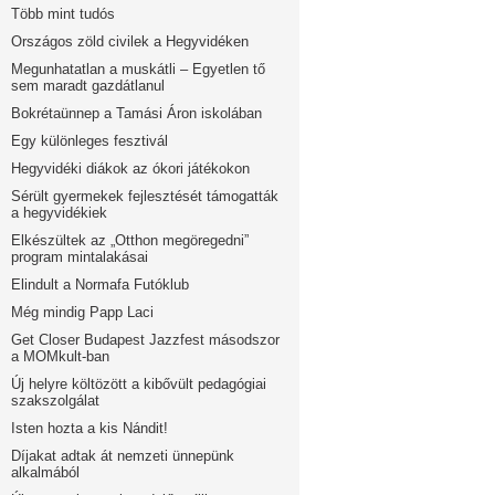
Több mint tudós
Országos zöld civilek a Hegyvidéken
Megunhatatlan a muskátli – Egyetlen tő
sem maradt gazdátlanul
Bokrétaünnep a Tamási Áron iskolában
Egy különleges fesztivál
Hegyvidéki diákok az ókori játékokon
Sérült gyermekek fejlesztését támogatták
a hegyvidékiek
Elkészültek az „Otthon megöregedni”
program mintalakásai
Elindult a Normafa Futóklub
Még mindig Papp Laci
Get Closer Budapest Jazzfest másodszor
a MOMkult-ban
Új helyre költözött a kibővült pedagógiai
szakszolgálat
Isten hozta a kis Nándit!
Díjakat adtak át nemzeti ünnepünk
alkalmából