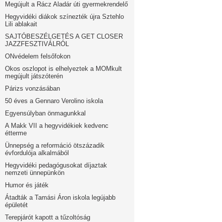
Megújult a Rácz Aladár úti gyermekrendelő
Hegyvidéki diákok színezték újra Sztehlo
Lili ablakait
SAJTÓBESZÉLGETÉS A GET CLOSER
JAZZFESZTIVÁLRÓL
ONvédelem felsőfokon
Okos oszlopot is elhelyeztek a MOMkult
megújult játszóterén
Párizs vonzásában
50 éves a Gennaro Verolino iskola
Egyensúlyban önmagunkkal
A Makk VII a hegyvidékiek kedvenc
étterme
Ünnepség a reformáció ötszázadik
évfordulója alkalmából
Hegyvidéki pedagógusokat díjaztak
nemzeti ünnepünkön
Humor és játék
Átadták a Tamási Áron iskola legújabb
épületét
Terepjárót kapott a tűzoltóság