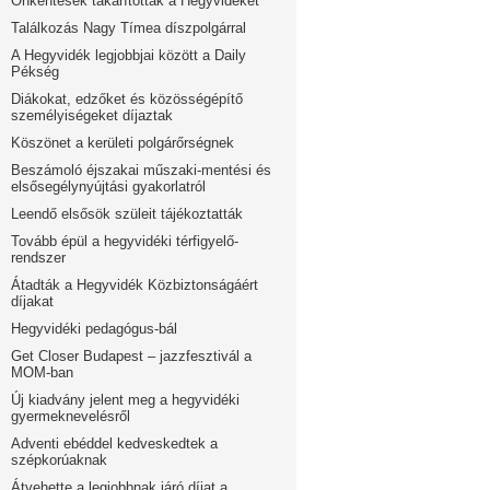
Önkéntesek takarították a Hegyvidéket
Találkozás Nagy Tímea díszpolgárral
A Hegyvidék legjobbjai között a Daily
Pékség
Diákokat, edzőket és közösségépítő
személyiségeket díjaztak
Köszönet a kerületi polgárőrségnek
Beszámoló éjszakai műszaki-mentési és
elsősegélynyújtási gyakorlatról
Leendő elsősök szüleit tájékoztatták
Tovább épül a hegyvidéki térfigyelő-
rendszer
Átadták a Hegyvidék Közbiztonságáért
díjakat
Hegyvidéki pedagógus-bál
Get Closer Budapest – jazzfesztivál a
MOM-ban
Új kiadvány jelent meg a hegyvidéki
gyermeknevelésről
Adventi ebéddel kedveskedtek a
szépkorúaknak
Átvehette a legjobbnak járó díjat a