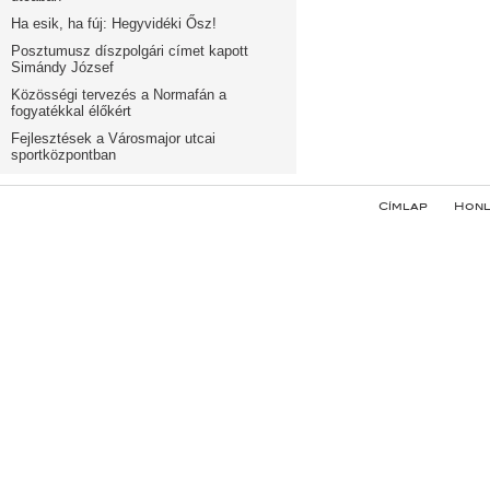
Ha esik, ha fúj: Hegyvidéki Ősz!
Posztumusz díszpolgári címet kapott
Simándy József
Közösségi tervezés a Normafán a
fogyatékkal élőkért
Fejlesztések a Városmajor utcai
sportközpontban
Címlap
Honl