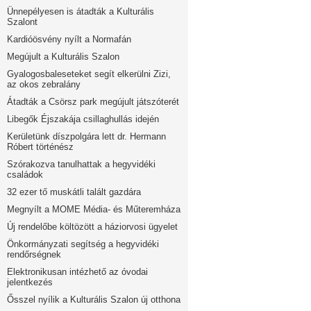
Ünnepélyesen is átadták a Kulturális
Szalont
Kardióösvény nyílt a Normafán
Megújult a Kulturális Szalon
Gyalogosbaleseteket segít elkerülni Zizi,
az okos zebralány
Átadták a Csörsz park megújult játszóterét
Libegők Éjszakája csillaghullás idején
Kerületünk díszpolgára lett dr. Hermann
Róbert történész
Szórakozva tanulhattak a hegyvidéki
családok
32 ezer tő muskátli talált gazdára
Megnyílt a MOME Média- és Műteremháza
Új rendelőbe költözött a háziorvosi ügyelet
Önkormányzati segítség a hegyvidéki
rendőrségnek
Elektronikusan intézhető az óvodai
jelentkezés
Ősszel nyílik a Kulturális Szalon új otthona