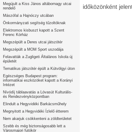
Megújult a Kiss János altábornagy utcai
időközönként jelen
rendelő
Mászófal a Hajnóczy utcában
Önkormányzati segítség tűzoltóknak
Elektromos kisbuszt kapott a Szent
Ferenc Kórház
Megszépült a Deres utcai játszótér
Megszépült a MOM Sport uszodája
Felavatták a Zugligeti Általános Iskola új
épületét
Tematikus játszótér épült a Kútvölgyi úton
Egészséges Budapest program:
informatikai eszközöket kapott a Korányi
Intézet
Nívódíj táblaavatás a Lóvasút Kulturális-
és Rendezvényközpontban
Elindult a Hegyvidéki Barkácsműhely
Megnyitott a Hegyvidéki Ízlelő étterem
Nem akarjuk csökkenteni a zöldterületet
Szebb és még biztonságosabb lett a
Városmajori futókör