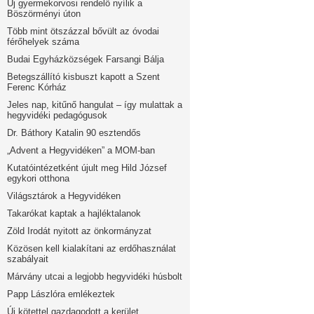
Új gyermekorvosi rendelő nyílik a
Böszörményi úton
Több mint ötszázzal bővült az óvodai
férőhelyek száma
Budai Egyházközségek Farsangi Bálja
Betegszállító kisbuszt kapott a Szent
Ferenc Kórház
Jeles nap, kitűnő hangulat – így mulattak a
hegyvidéki pedagógusok
Dr. Báthory Katalin 90 esztendős
„Advent a Hegyvidéken” a MOM-ban
Kutatóintézetként újult meg Hild József
egykori otthona
Világsztárok a Hegyvidéken
Takarókat kaptak a hajléktalanok
Zöld Irodát nyitott az önkormányzat
Közösen kell kialakítani az erdőhasználat
szabályait
Márvány utcai a legjobb hegyvidéki húsbolt
Papp Lászlóra emlékeztek
Új kötettel gazdagodott a kerület