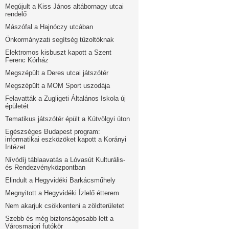
Megújult a Kiss János altábornagy utcai
rendelő
Mászófal a Hajnóczy utcában
Önkormányzati segítség tűzoltóknak
Elektromos kisbuszt kapott a Szent
Ferenc Kórház
Megszépült a Deres utcai játszótér
Megszépült a MOM Sport uszodája
Felavatták a Zugligeti Általános Iskola új
épületét
Tematikus játszótér épült a Kútvölgyi úton
Egészséges Budapest program:
informatikai eszközöket kapott a Korányi
Intézet
Nívódíj táblaavatás a Lóvasút Kulturális-
és Rendezvényközpontban
Elindult a Hegyvidéki Barkácsműhely
Megnyitott a Hegyvidéki Ízlelő étterem
Nem akarjuk csökkenteni a zöldterületet
Szebb és még biztonságosabb lett a
Városmajori futókör