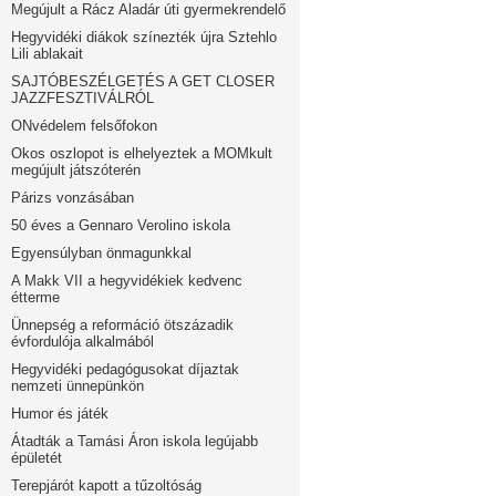
Megújult a Rácz Aladár úti gyermekrendelő
Hegyvidéki diákok színezték újra Sztehlo
Lili ablakait
SAJTÓBESZÉLGETÉS A GET CLOSER
JAZZFESZTIVÁLRÓL
ONvédelem felsőfokon
Okos oszlopot is elhelyeztek a MOMkult
megújult játszóterén
Párizs vonzásában
50 éves a Gennaro Verolino iskola
Egyensúlyban önmagunkkal
A Makk VII a hegyvidékiek kedvenc
étterme
Ünnepség a reformáció ötszázadik
évfordulója alkalmából
Hegyvidéki pedagógusokat díjaztak
nemzeti ünnepünkön
Humor és játék
Átadták a Tamási Áron iskola legújabb
épületét
Terepjárót kapott a tűzoltóság