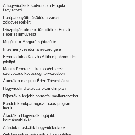
A hegyvidékiek kedvence a Fragola
fagylaltozó
Európai együttműködés a városi
zöldövezetekért
Díszpolgári címmel tüntették ki Huszti
Péter színművészt
Megújult a Margaréta-játszótér
Intézményvezetői tanévzáró gála
Bemutatták a Kaszás Attila-díj három idei
jelöltjét
Menza Program – közösségi terek
szervezése közösségi tervezésben
Átadták a megújult Éden Társasházat
Hegyvidéki diákok az ókori olimpián
Díjazták a legjobb normafai pavilonterveket
Kerületi kerékpár-regisztrációs program
indult
Átadták a Hegyvidék legújabb
kormányablakát
Ajándék muskátlik hegyvidékieknek