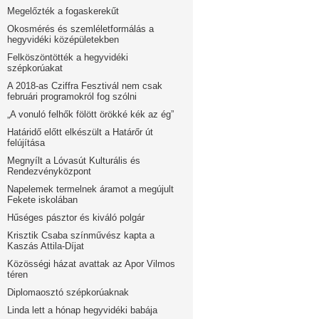
Megelőzték a fogaskerekűt
Okosmérés és szemléletformálás a
hegyvidéki középületekben
Felköszöntötték a hegyvidéki
szépkorúakat
A 2018-as Cziffra Fesztivál nem csak
februári programokról fog szólni
„A vonuló felhők fölött örökké kék az ég”
Határidő előtt elkészült a Határőr út
felújítása
Megnyílt a Lóvasút Kulturális és
Rendezvényközpont
Napelemek termelnek áramot a megújult
Fekete iskolában
Hűséges pásztor és kiváló polgár
Krisztik Csaba színművész kapta a
Kaszás Attila-Díjat
Közösségi házat avattak az Apor Vilmos
téren
Diplomaosztó szépkorúaknak
Linda lett a hónap hegyvidéki babája