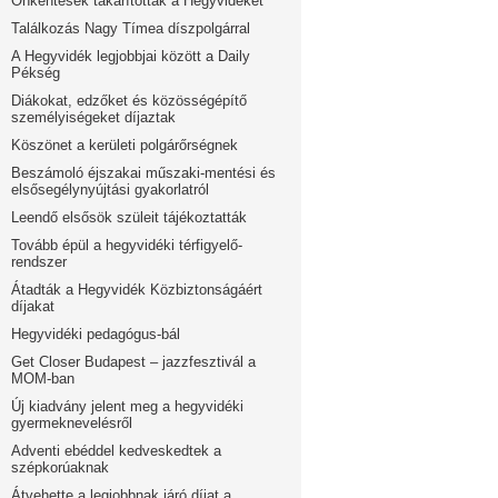
Önkéntesek takarították a Hegyvidéket
Találkozás Nagy Tímea díszpolgárral
A Hegyvidék legjobbjai között a Daily
Pékség
Diákokat, edzőket és közösségépítő
személyiségeket díjaztak
Köszönet a kerületi polgárőrségnek
Beszámoló éjszakai műszaki-mentési és
elsősegélynyújtási gyakorlatról
Leendő elsősök szüleit tájékoztatták
Tovább épül a hegyvidéki térfigyelő-
rendszer
Átadták a Hegyvidék Közbiztonságáért
díjakat
Hegyvidéki pedagógus-bál
Get Closer Budapest – jazzfesztivál a
MOM-ban
Új kiadvány jelent meg a hegyvidéki
gyermeknevelésről
Adventi ebéddel kedveskedtek a
szépkorúaknak
Átvehette a legjobbnak járó díjat a