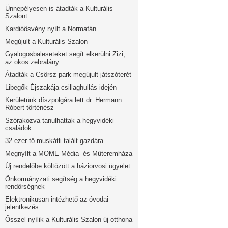
Ünnepélyesen is átadták a Kulturális
Szalont
Kardióösvény nyílt a Normafán
Megújult a Kulturális Szalon
Gyalogosbaleseteket segít elkerülni Zizi,
az okos zebralány
Átadták a Csörsz park megújult játszóterét
Libegők Éjszakája csillaghullás idején
Kerületünk díszpolgára lett dr. Hermann
Róbert történész
Szórakozva tanulhattak a hegyvidéki
családok
32 ezer tő muskátli talált gazdára
Megnyílt a MOME Média- és Műteremháza
Új rendelőbe költözött a háziorvosi ügyelet
Önkormányzati segítség a hegyvidéki
rendőrségnek
Elektronikusan intézhető az óvodai
jelentkezés
Ősszel nyílik a Kulturális Szalon új otthona