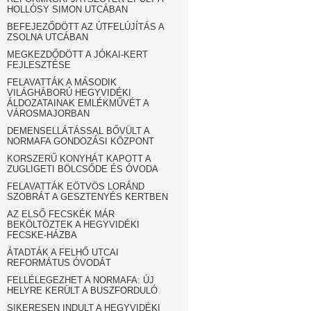
HOLLÓSY SIMON UTCÁBAN
BEFEJEZŐDÖTT AZ ÚTFELÚJÍTÁS A
ZSOLNA UTCÁBAN
MEGKEZDŐDÖTT A JÓKAI-KERT
FEJLESZTÉSE
FELAVATTÁK A MÁSODIK
VILÁGHÁBORÚ HEGYVIDÉKI
ÁLDOZATAINAK EMLÉKMŰVÉT A
VÁROSMAJORBAN
DEMENSELLÁTÁSSAL BŐVÜLT A
NORMAFA GONDOZÁSI KÖZPONT
KORSZERŰ KONYHÁT KAPOTT A
ZUGLIGETI BÖLCSŐDE ÉS ÓVODA
FELAVATTÁK EÖTVÖS LORÁND
SZOBRÁT A GESZTENYÉS KERTBEN
AZ ELSŐ FECSKÉK MÁR
BEKÖLTÖZTEK A HEGYVIDÉKI
FECSKE-HÁZBA
ÁTADTÁK A FELHŐ UTCAI
REFORMÁTUS ÓVODÁT
FELLÉLEGEZHET A NORMAFA: ÚJ
HELYRE KERÜLT A BUSZFORDULÓ
SIKERESEN INDULT A HEGYVIDÉKI