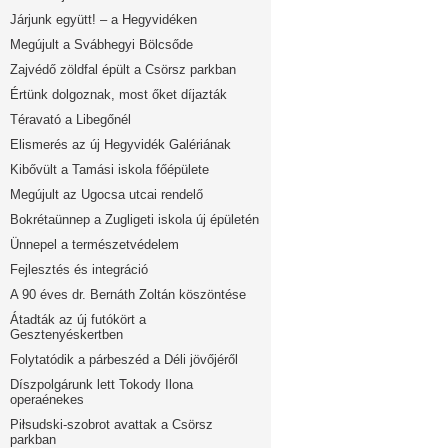
Járjunk együtt! – a Hegyvidéken
Megújult a Svábhegyi Bölcsőde
Zajvédő zöldfal épült a Csörsz parkban
Értünk dolgoznak, most őket díjazták
Téravató a Libegőnél
Elismerés az új Hegyvidék Galériának
Kibővült a Tamási iskola főépülete
Megújult az Ugocsa utcai rendelő
Bokrétaünnep a Zugligeti iskola új épületén
Ünnepel a természetvédelem
Fejlesztés és integráció
A 90 éves dr. Bernáth Zoltán köszöntése
Átadták az új futókört a
Gesztenyéskertben
Folytatódik a párbeszéd a Déli jövőjéről
Díszpolgárunk lett Tokody Ilona
operaénekes
Piłsudski-szobrot avattak a Csörsz
parkban