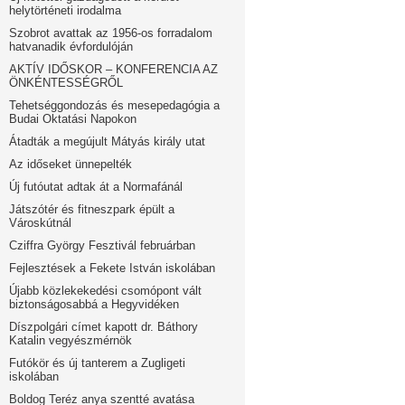
helytörténeti irodalma
Szobrot avattak az 1956-os forradalom
hatvanadik évfordulóján
AKTÍV IDŐSKOR – KONFERENCIA AZ
ÖNKÉNTESSÉGRŐL
Tehetséggondozás és mesepedagógia a
Budai Oktatási Napokon
Átadták a megújult Mátyás király utat
Az időseket ünnepelték
Új futóutat adtak át a Normafánál
Játszótér és fitneszpark épült a
Városkútnál
Cziffra György Fesztivál februárban
Fejlesztések a Fekete István iskolában
Újabb közlekekedési csomópont vált
biztonságosabbá a Hegyvidéken
Díszpolgári címet kapott dr. Báthory
Katalin vegyészmérnök
Futókör és új tanterem a Zugligeti
iskolában
Boldog Teréz anya szentté avatása