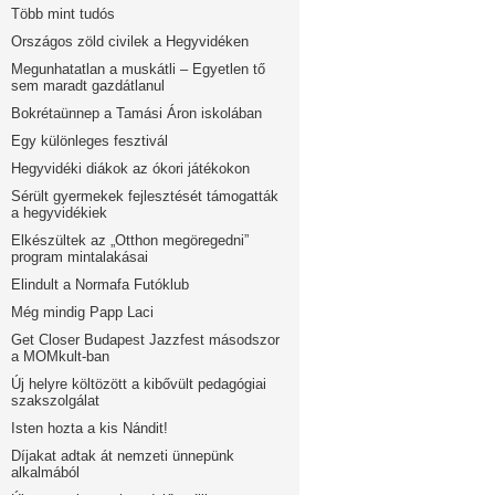
Több mint tudós
Országos zöld civilek a Hegyvidéken
Megunhatatlan a muskátli – Egyetlen tő
sem maradt gazdátlanul
Bokrétaünnep a Tamási Áron iskolában
Egy különleges fesztivál
Hegyvidéki diákok az ókori játékokon
Sérült gyermekek fejlesztését támogatták
a hegyvidékiek
Elkészültek az „Otthon megöregedni”
program mintalakásai
Elindult a Normafa Futóklub
Még mindig Papp Laci
Get Closer Budapest Jazzfest másodszor
a MOMkult-ban
Új helyre költözött a kibővült pedagógiai
szakszolgálat
Isten hozta a kis Nándit!
Díjakat adtak át nemzeti ünnepünk
alkalmából