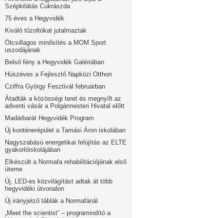
Szépkilátás Cukrászda
75 éves a Hegyvidék
Kiváló tűzoltókat jutalmaztak
Ötcsillagos minősítés a MOM Sport
uszodájának
Belső fény a Hegyvidék Galériában
Húszéves a Fejlesztő Napközi Otthon
Cziffra György Fesztivál februárban
Átadták a közösségi teret és megnyílt az
adventi vásár a Polgármesteri Hivatal előtt
Madárbarát Hegyvidék Program
Új konténerépület a Tamási Áron iskolában
Nagyszabású energetikai felújítás az ELTE
gyakorlóiskolájában
Elkészült a Normafa rehabilitációjának első
üteme
Új, LED-es közvilágítást adtak át több
hegyvidéki útvonalon
Új irányjelző táblák a Normafánál
„Meet the scientist” – programindító a