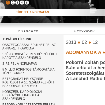
➍
➎
SÍRE FEL A NORMAFÁN
ÖNARCKÉP
HEGYVIDÉK
TOVÁBBI HÍREINK
2013
●
02
●
12
ÖSSZEFOGÁSSAL ÉPÜLHET FEL AZ
ANNA-RÉTI KÁPOLNA
ADOMÁNYOK A 
SZÉNDIOXID-LÉZERES KÉSZÜLÉKET
KAPOTT A SZAKRENDELŐ
Pokorni Zoltán p
SÍRE FEL A NORMAFÁN
8-án adta át a h
5 MILLIÓ FORINTOS TÁMOGATÁS A
Szeretetszolgála
TŰZOLTÓKNAK
A Lánchíd Rádió 
BETEGBARÁT HELYSZÍNRE
KÖLTÖZÖTT A 10. SZÁMÚ FELNŐTT
HÁZIORVOSI RENDELŐ
KORSZERŰ KARDIOLÓGIAI
ESZKÖZÖKET KAPOTT A
SZAKRENDELŐ
REFORMKORI JÁTSZÓTÉR ÉPÜLT A