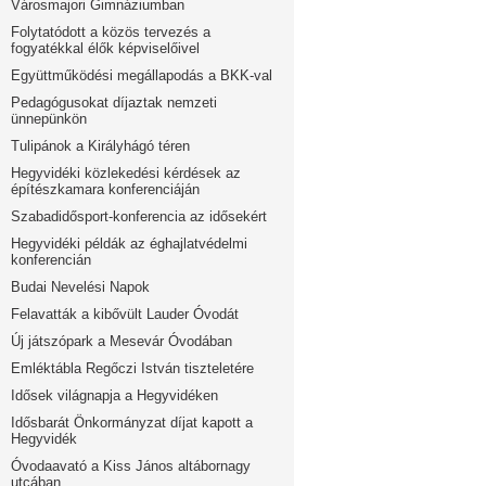
Városmajori Gimnáziumban
Folytatódott a közös tervezés a
fogyatékkal élők képviselőivel
Együttműködési megállapodás a BKK-val
Pedagógusokat díjaztak nemzeti
ünnepünkön
Tulipánok a Királyhágó téren
Hegyvidéki közlekedési kérdések az
építészkamara konferenciáján
Szabadidősport-konferencia az idősekért
Hegyvidéki példák az éghajlatvédelmi
konferencián
Budai Nevelési Napok
Felavatták a kibővült Lauder Óvodát
Új játszópark a Mesevár Óvodában
Emléktábla Regőczi István tiszteletére
Idősek világnapja a Hegyvidéken
Idősbarát Önkormányzat díjat kapott a
Hegyvidék
Óvodaavató a Kiss János altábornagy
utcában