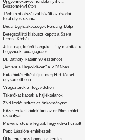
Új gyermekorvosi rendelő nyílik a
Böszörményi úton
Több mint ötszázzal bővült az óvodai
férőhelyek száma
Budai Egyházközségek Farsangi Bálja
Betegszállító kisbuszt kapott a Szent
Ferenc Kórház
Jeles nap, kitűnő hangulat – így mulattak a
hegyvidéki pedagógusok
Dr. Báthory Katalin 90 esztendős
„Advent a Hegyvidéken” a MOM-ban
Kutatóintézetként újult meg Hild József
egykori otthona
Világsztárok a Hegyvidéken
Takarókat kaptak a hajléktalanok
Zöld Irodát nyitott az önkormányzat
Közösen kell kialakítani az erdőhasználat
szabályait
Márvány utcai a legjobb hegyvidéki húsbolt
Papp Lászlóra emlékeztek
Új kötettel gazdagodott a kerület