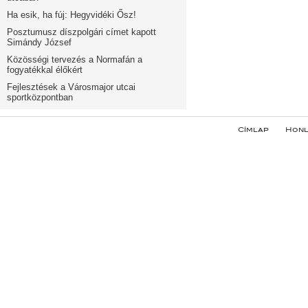
Ha esik, ha fúj: Hegyvidéki Ősz!
Posztumusz díszpolgári címet kapott
Simándy József
Közösségi tervezés a Normafán a
fogyatékkal élőkért
Fejlesztések a Városmajor utcai
sportközpontban
Címlap
Honl