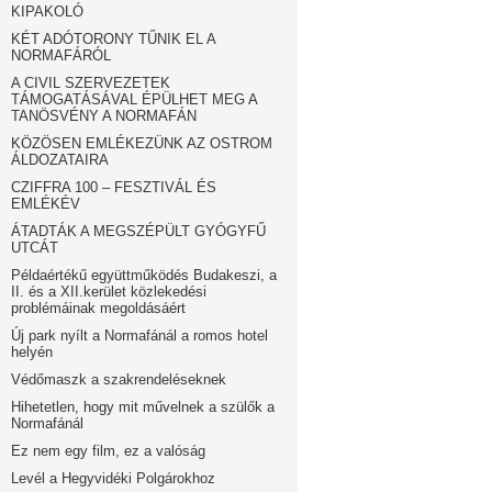
KIPAKOLÓ
KÉT ADÓTORONY TŰNIK EL A
NORMAFÁRÓL
A CIVIL SZERVEZETEK
TÁMOGATÁSÁVAL ÉPÜLHET MEG A
TANÖSVÉNY A NORMAFÁN
KÖZÖSEN EMLÉKEZÜNK AZ OSTROM
ÁLDOZATAIRA
CZIFFRA 100 – FESZTIVÁL ÉS
EMLÉKÉV
ÁTADTÁK A MEGSZÉPÜLT GYÓGYFŰ
UTCÁT
Példaértékű együttműködés Budakeszi, a
II. és a XII.kerület közlekedési
problémáinak megoldásáért
Új park nyílt a Normafánál a romos hotel
helyén
Védőmaszk a szakrendeléseknek
Hihetetlen, hogy mit művelnek a szülők a
Normafánál
Ez nem egy film, ez a valóság
Levél a Hegyvidéki Polgárokhoz