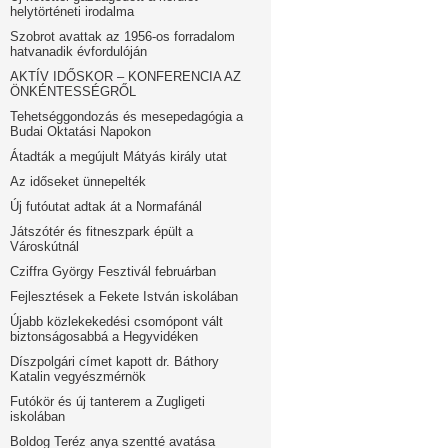
helytörténeti irodalma
Szobrot avattak az 1956-os forradalom
hatvanadik évfordulóján
AKTÍV IDŐSKOR – KONFERENCIA AZ
ÖNKÉNTESSÉGRŐL
Tehetséggondozás és mesepedagógia a
Budai Oktatási Napokon
Átadták a megújult Mátyás király utat
Az időseket ünnepelték
Új futóutat adtak át a Normafánál
Játszótér és fitneszpark épült a
Városkútnál
Cziffra György Fesztivál februárban
Fejlesztések a Fekete István iskolában
Újabb közlekekedési csomópont vált
biztonságosabbá a Hegyvidéken
Díszpolgári címet kapott dr. Báthory
Katalin vegyészmérnök
Futókör és új tanterem a Zugligeti
iskolában
Boldog Teréz anya szentté avatása