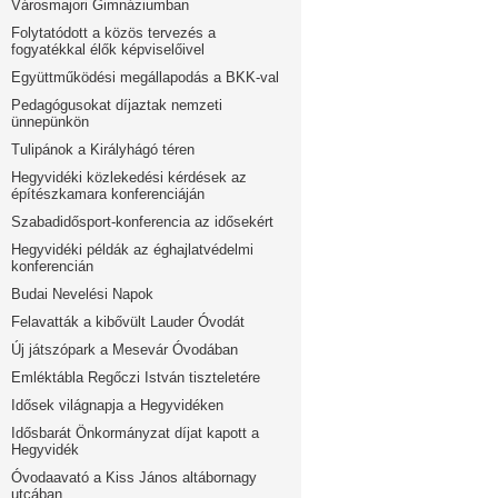
Városmajori Gimnáziumban
Folytatódott a közös tervezés a
fogyatékkal élők képviselőivel
Együttműködési megállapodás a BKK-val
Pedagógusokat díjaztak nemzeti
ünnepünkön
Tulipánok a Királyhágó téren
Hegyvidéki közlekedési kérdések az
építészkamara konferenciáján
Szabadidősport-konferencia az idősekért
Hegyvidéki példák az éghajlatvédelmi
konferencián
Budai Nevelési Napok
Felavatták a kibővült Lauder Óvodát
Új játszópark a Mesevár Óvodában
Emléktábla Regőczi István tiszteletére
Idősek világnapja a Hegyvidéken
Idősbarát Önkormányzat díjat kapott a
Hegyvidék
Óvodaavató a Kiss János altábornagy
utcában