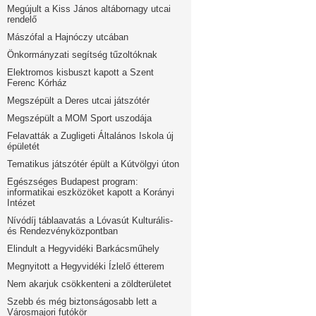
Megújult a Kiss János altábornagy utcai
rendelő
Mászófal a Hajnóczy utcában
Önkormányzati segítség tűzoltóknak
Elektromos kisbuszt kapott a Szent
Ferenc Kórház
Megszépült a Deres utcai játszótér
Megszépült a MOM Sport uszodája
Felavatták a Zugligeti Általános Iskola új
épületét
Tematikus játszótér épült a Kútvölgyi úton
Egészséges Budapest program:
informatikai eszközöket kapott a Korányi
Intézet
Nívódíj táblaavatás a Lóvasút Kulturális-
és Rendezvényközpontban
Elindult a Hegyvidéki Barkácsműhely
Megnyitott a Hegyvidéki Ízlelő étterem
Nem akarjuk csökkenteni a zöldterületet
Szebb és még biztonságosabb lett a
Városmajori futókör