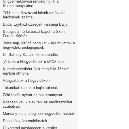
Új gyermekorvosi rendelő nyílik a
Böszörményi úton
Több mint ötszázzal bővült az óvodai
férőhelyek száma
Budai Egyházközségek Farsangi Bálja
Betegszállító kisbuszt kapott a Szent
Ferenc Kórház
Jeles nap, kitűnő hangulat – így mulattak a
hegyvidéki pedagógusok
Dr. Báthory Katalin 90 esztendős
„Advent a Hegyvidéken” a MOM-ban
Kutatóintézetként újult meg Hild József
egykori otthona
Világsztárok a Hegyvidéken
Takarókat kaptak a hajléktalanok
Zöld Irodát nyitott az önkormányzat
Közösen kell kialakítani az erdőhasználat
szabályait
Márvány utcai a legjobb hegyvidéki húsbolt
Papp Lászlóra emlékeztek
Új kötettel gazdagodott a kerület