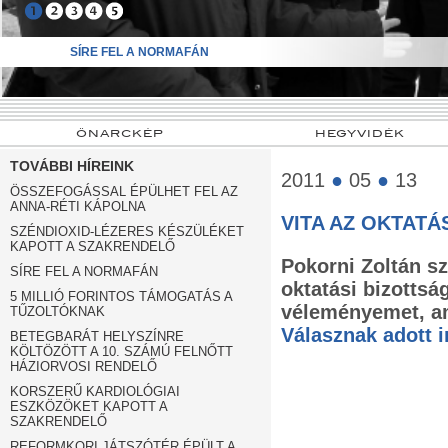
➍
➎
SÍRE FEL A NORMAFÁN
ÖNARCKÉP
HEGYVIDÉK
TOVÁBBI HÍREINK
2011
●
05
●
13
ÖSSZEFOGÁSSAL ÉPÜLHET FEL AZ
ANNA-RÉTI KÁPOLNA
VITA AZ OKTAT
SZÉNDIOXID-LÉZERES KÉSZÜLÉKET
KAPOTT A SZAKRENDELŐ
Pokorni Zoltán s
SÍRE FEL A NORMAFÁN
oktatási bizottsá
5 MILLIÓ FORINTOS TÁMOGATÁS A
véleményemet, am
TŰZOLTÓKNAK
Válasznak adott i
BETEGBARÁT HELYSZÍNRE
KÖLTÖZÖTT A 10. SZÁMÚ FELNŐTT
HÁZIORVOSI RENDELŐ
KORSZERŰ KARDIOLÓGIAI
ESZKÖZÖKET KAPOTT A
SZAKRENDELŐ
REFORMKORI JÁTSZÓTÉR ÉPÜLT A