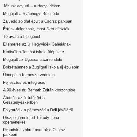
Járjunk együtt! – a Hegyvidéken
Megújult a Svábhegyi Bölcsőde
Zajvédő zöldfal épült a Csörsz parkban
Értünk dolgoznak, most őket díjazták
Téravató a Libegőnél
Elismerés az új Hegyvidék Galériának
Kibővült a Tamási iskola főépülete
Megújult az Ugocsa utcai rendelő
Bokrétaünnep a Zugligeti iskola új épületén
Ünnepel a természetvédelem
Fejlesztés és integráció
A 90 éves dr. Bernáth Zoltán köszöntése
Átadták az új futókört a
Gesztenyéskertben
Folytatódik a párbeszéd a Déli jövőjéről
Díszpolgárunk lett Tokody Ilona
operaénekes
Piłsudski-szobrot avattak a Csörsz
parkban