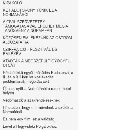
KIPAKOLÓ
KÉT ADÓTORONY TŰNIK EL A
NORMAFÁRÓL
A CIVIL SZERVEZETEK
TÁMOGATÁSÁVAL ÉPÜLHET MEG A
TANÖSVÉNY A NORMAFÁN
KÖZÖSEN EMLÉKEZÜNK AZ OSTROM
ÁLDOZATAIRA
CZIFFRA 100 – FESZTIVÁL ÉS
EMLÉKÉV
ÁTADTÁK A MEGSZÉPÜLT GYÓGYFŰ
UTCÁT
Példaértékű együttműködés Budakeszi, a
II. és a XII.kerület közlekedési
problémáinak megoldásáért
Új park nyílt a Normafánál a romos hotel
helyén
Védőmaszk a szakrendeléseknek
Hihetetlen, hogy mit művelnek a szülők a
Normafánál
Ez nem egy film, ez a valóság
Levél a Hegyvidéki Polgárokhoz