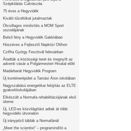
Szépkilátás Cukrászda
75 éves a Hegyvidék
Kiváló tűzoltókat jutalmaztak
Ötcsillagos minősítés a MOM Sport
uszodájának
Belső fény a Hegyvidék Galériában
Húszéves a Fejlesztő Napközi Otthon
Cziffra György Fesztivál februárban
Átadták a közösségi teret és megnyílt az
adventi vásár a Polgármesteri Hivatal előtt
Madárbarát Hegyvidék Program
Új konténerépület a Tamási Áron iskolában
Nagyszabású energetikai felújítás az ELTE
gyakorlóiskolájában
Elkészült a Normafa rehabilitációjának első
üteme
Új, LED-es közvilágítást adtak át több
hegyvidéki útvonalon
Új irányjelző táblák a Normafánál
„Meet the scientist” – programindító a