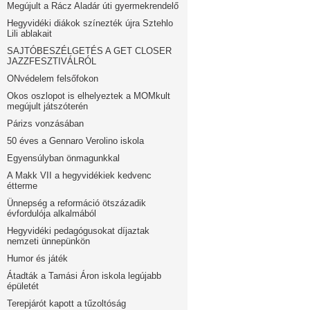
Megújult a Rácz Aladár úti gyermekrendelő
Hegyvidéki diákok színezték újra Sztehlo
Lili ablakait
SAJTÓBESZÉLGETÉS A GET CLOSER
JAZZFESZTIVÁLRÓL
ONvédelem felsőfokon
Okos oszlopot is elhelyeztek a MOMkult
megújult játszóterén
Párizs vonzásában
50 éves a Gennaro Verolino iskola
Egyensúlyban önmagunkkal
A Makk VII a hegyvidékiek kedvenc
étterme
Ünnepség a reformáció ötszázadik
évfordulója alkalmából
Hegyvidéki pedagógusokat díjaztak
nemzeti ünnepünkön
Humor és játék
Átadták a Tamási Áron iskola legújabb
épületét
Terepjárót kapott a tűzoltóság