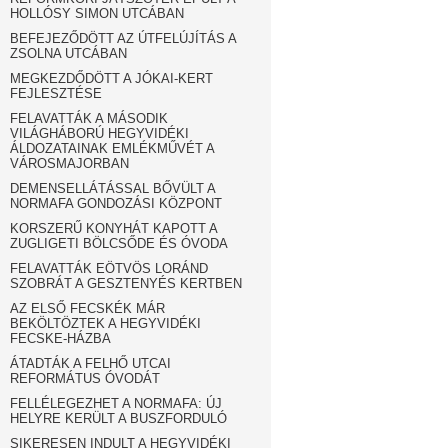
HOLLÓSY SIMON UTCÁBAN
BEFEJEZŐDÖTT AZ ÚTFELÚJÍTÁS A
ZSOLNA UTCÁBAN
MEGKEZDŐDÖTT A JÓKAI-KERT
FEJLESZTÉSE
FELAVATTÁK A MÁSODIK
VILÁGHÁBORÚ HEGYVIDÉKI
ÁLDOZATAINAK EMLÉKMŰVÉT A
VÁROSMAJORBAN
DEMENSELLÁTÁSSAL BŐVÜLT A
NORMAFA GONDOZÁSI KÖZPONT
KORSZERŰ KONYHÁT KAPOTT A
ZUGLIGETI BÖLCSŐDE ÉS ÓVODA
FELAVATTÁK EÖTVÖS LORÁND
SZOBRÁT A GESZTENYÉS KERTBEN
AZ ELSŐ FECSKÉK MÁR
BEKÖLTÖZTEK A HEGYVIDÉKI
FECSKE-HÁZBA
ÁTADTÁK A FELHŐ UTCAI
REFORMÁTUS ÓVODÁT
FELLÉLEGEZHET A NORMAFA: ÚJ
HELYRE KERÜLT A BUSZFORDULÓ
SIKERESEN INDULT A HEGYVIDÉKI