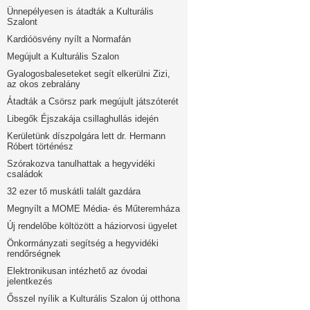
Ünnepélyesen is átadták a Kulturális
Szalont
Kardióösvény nyílt a Normafán
Megújult a Kulturális Szalon
Gyalogosbaleseteket segít elkerülni Zizi,
az okos zebralány
Átadták a Csörsz park megújult játszóterét
Libegők Éjszakája csillaghullás idején
Kerületünk díszpolgára lett dr. Hermann
Róbert történész
Szórakozva tanulhattak a hegyvidéki
családok
32 ezer tő muskátli talált gazdára
Megnyílt a MOME Média- és Műteremháza
Új rendelőbe költözött a háziorvosi ügyelet
Önkormányzati segítség a hegyvidéki
rendőrségnek
Elektronikusan intézhető az óvodai
jelentkezés
Ősszel nyílik a Kulturális Szalon új otthona