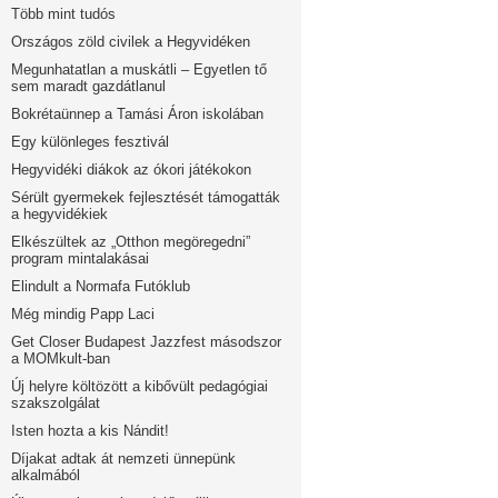
Több mint tudós
Országos zöld civilek a Hegyvidéken
Megunhatatlan a muskátli – Egyetlen tő
sem maradt gazdátlanul
Bokrétaünnep a Tamási Áron iskolában
Egy különleges fesztivál
Hegyvidéki diákok az ókori játékokon
Sérült gyermekek fejlesztését támogatták
a hegyvidékiek
Elkészültek az „Otthon megöregedni”
program mintalakásai
Elindult a Normafa Futóklub
Még mindig Papp Laci
Get Closer Budapest Jazzfest másodszor
a MOMkult-ban
Új helyre költözött a kibővült pedagógiai
szakszolgálat
Isten hozta a kis Nándit!
Díjakat adtak át nemzeti ünnepünk
alkalmából