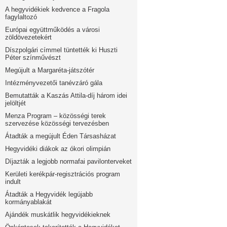
A hegyvidékiek kedvence a Fragola
fagylaltozó
Európai együttműködés a városi
zöldövezetekért
Díszpolgári címmel tüntették ki Huszti
Péter színművészt
Megújult a Margaréta-játszótér
Intézményvezetői tanévzáró gála
Bemutatták a Kaszás Attila-díj három idei
jelöltjét
Menza Program – közösségi terek
szervezése közösségi tervezésben
Átadták a megújult Éden Társasházat
Hegyvidéki diákok az ókori olimpián
Díjazták a legjobb normafai pavilonterveket
Kerületi kerékpár-regisztrációs program
indult
Átadták a Hegyvidék legújabb
kormányablakát
Ajándék muskátlik hegyvidékieknek