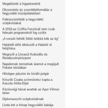
Megelőzték a fogaskerekűt
Okosmérés és szemléletformálás a
hegyvidéki középületekben
Felköszöntötték a hegyvidéki
szépkorúakat
A 2018-as Cziffra Fesztivál nem csak
februári programokról fog szólni
„A vonuló felhők fölött örökké kék az ég”
Határidő előtt elkészült a Határőr út
felújítása
Megnyílt a Lóvasút Kulturális és
Rendezvényközpont
Napelemek termelnek áramot a megújult
Fekete iskolában
Hűséges pásztor és kiváló polgár
Krisztik Csaba színművész kapta a
Kaszás Attila-Díjat
Közösségi házat avattak az Apor Vilmos
téren
Diplomaosztó szépkorúaknak
Linda lett a hónap hegyvidéki babája