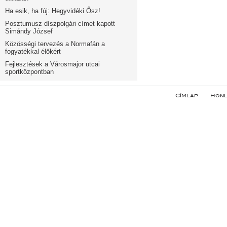
Ha esik, ha fúj: Hegyvidéki Ősz!
Posztumusz díszpolgári címet kapott
Simándy József
Közösségi tervezés a Normafán a
fogyatékkal élőkért
Fejlesztések a Városmajor utcai
sportközpontban
Címlap
Honl