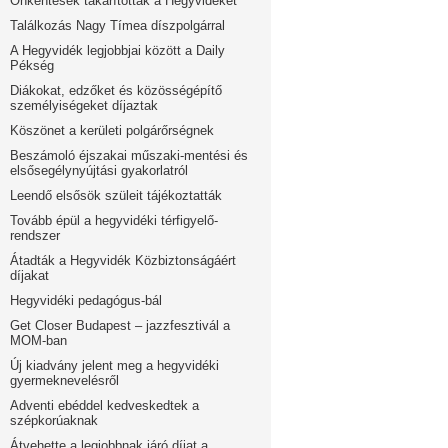
Önkéntesek takarították a Hegyvidéket
Találkozás Nagy Tímea díszpolgárral
A Hegyvidék legjobbjai között a Daily
Pékség
Diákokat, edzőket és közösségépítő
személyiségeket díjaztak
Köszönet a kerületi polgárőrségnek
Beszámoló éjszakai műszaki-mentési és
elsősegélynyújtási gyakorlatról
Leendő elsősök szüleit tájékoztatták
Tovább épül a hegyvidéki térfigyelő-
rendszer
Átadták a Hegyvidék Közbiztonságáért
díjakat
Hegyvidéki pedagógus-bál
Get Closer Budapest – jazzfesztivál a
MOM-ban
Új kiadvány jelent meg a hegyvidéki
gyermeknevelésről
Adventi ebéddel kedveskedtek a
szépkorúaknak
Átvehette a legjobbnak járó díjat a