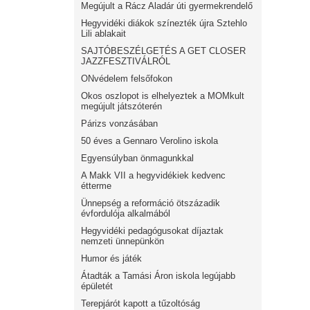
Megújult a Rácz Aladár úti gyermekrendelő
Hegyvidéki diákok színezték újra Sztehlo
Lili ablakait
SAJTÓBESZÉLGETÉS A GET CLOSER
JAZZFESZTIVÁLRÓL
ONvédelem felsőfokon
Okos oszlopot is elhelyeztek a MOMkult
megújult játszóterén
Párizs vonzásában
50 éves a Gennaro Verolino iskola
Egyensúlyban önmagunkkal
A Makk VII a hegyvidékiek kedvenc
étterme
Ünnepség a reformáció ötszázadik
évfordulója alkalmából
Hegyvidéki pedagógusokat díjaztak
nemzeti ünnepünkön
Humor és játék
Átadták a Tamási Áron iskola legújabb
épületét
Terepjárót kapott a tűzoltóság