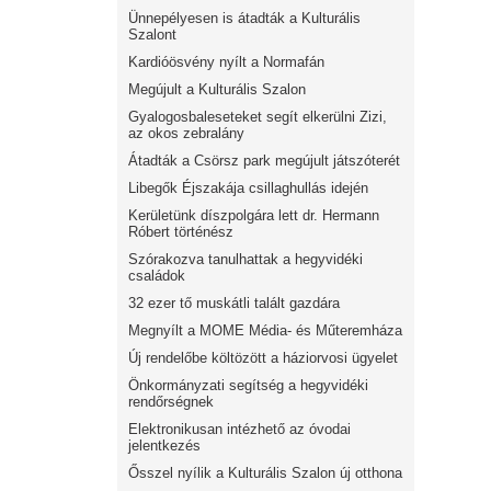
Ünnepélyesen is átadták a Kulturális
Szalont
Kardióösvény nyílt a Normafán
Megújult a Kulturális Szalon
Gyalogosbaleseteket segít elkerülni Zizi,
az okos zebralány
Átadták a Csörsz park megújult játszóterét
Libegők Éjszakája csillaghullás idején
Kerületünk díszpolgára lett dr. Hermann
Róbert történész
Szórakozva tanulhattak a hegyvidéki
családok
32 ezer tő muskátli talált gazdára
Megnyílt a MOME Média- és Műteremháza
Új rendelőbe költözött a háziorvosi ügyelet
Önkormányzati segítség a hegyvidéki
rendőrségnek
Elektronikusan intézhető az óvodai
jelentkezés
Ősszel nyílik a Kulturális Szalon új otthona