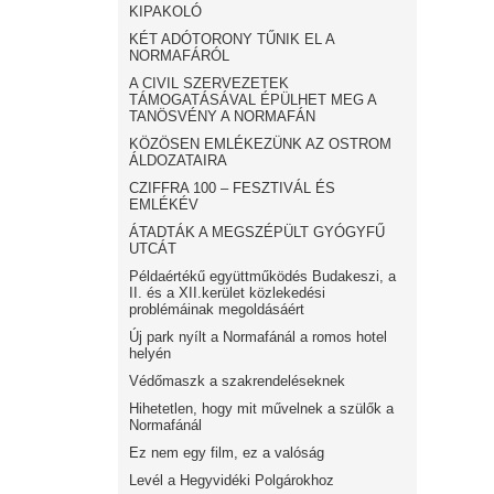
KIPAKOLÓ
KÉT ADÓTORONY TŰNIK EL A
NORMAFÁRÓL
A CIVIL SZERVEZETEK
TÁMOGATÁSÁVAL ÉPÜLHET MEG A
TANÖSVÉNY A NORMAFÁN
KÖZÖSEN EMLÉKEZÜNK AZ OSTROM
ÁLDOZATAIRA
CZIFFRA 100 – FESZTIVÁL ÉS
EMLÉKÉV
ÁTADTÁK A MEGSZÉPÜLT GYÓGYFŰ
UTCÁT
Példaértékű együttműködés Budakeszi, a
II. és a XII.kerület közlekedési
problémáinak megoldásáért
Új park nyílt a Normafánál a romos hotel
helyén
Védőmaszk a szakrendeléseknek
Hihetetlen, hogy mit művelnek a szülők a
Normafánál
Ez nem egy film, ez a valóság
Levél a Hegyvidéki Polgárokhoz