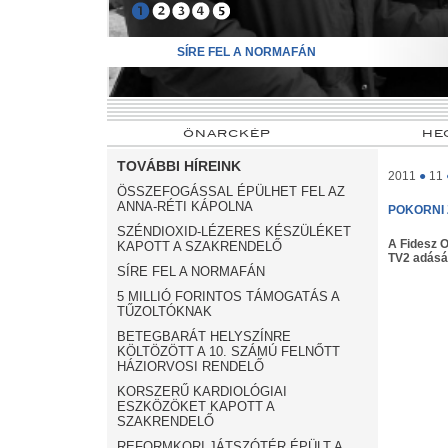
➊
➋
➌
➍
➎
SÍRE FEL A NORMAFÁN
ÖNARCKÉP
HE
TOVÁBBI HÍREINK
2011
●
11
ÖSSZEFOGÁSSAL ÉPÜLHET FEL AZ
ANNA-RÉTI KÁPOLNA
POKORNI
SZÉNDIOXID-LÉZERES KÉSZÜLÉKET
A Fidesz O
KAPOTT A SZAKRENDELŐ
TV2 adásá
SÍRE FEL A NORMAFÁN
5 MILLIÓ FORINTOS TÁMOGATÁS A
TŰZOLTÓKNAK
BETEGBARÁT HELYSZÍNRE
KÖLTÖZÖTT A 10. SZÁMÚ FELNŐTT
HÁZIORVOSI RENDELŐ
KORSZERŰ KARDIOLÓGIAI
ESZKÖZÖKET KAPOTT A
SZAKRENDELŐ
REFORMKORI JÁTSZÓTÉR ÉPÜLT A