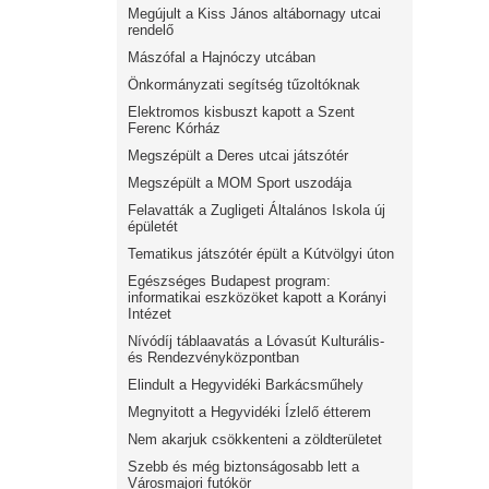
Megújult a Kiss János altábornagy utcai
rendelő
Mászófal a Hajnóczy utcában
Önkormányzati segítség tűzoltóknak
Elektromos kisbuszt kapott a Szent
Ferenc Kórház
Megszépült a Deres utcai játszótér
Megszépült a MOM Sport uszodája
Felavatták a Zugligeti Általános Iskola új
épületét
Tematikus játszótér épült a Kútvölgyi úton
Egészséges Budapest program:
informatikai eszközöket kapott a Korányi
Intézet
Nívódíj táblaavatás a Lóvasút Kulturális-
és Rendezvényközpontban
Elindult a Hegyvidéki Barkácsműhely
Megnyitott a Hegyvidéki Ízlelő étterem
Nem akarjuk csökkenteni a zöldterületet
Szebb és még biztonságosabb lett a
Városmajori futókör