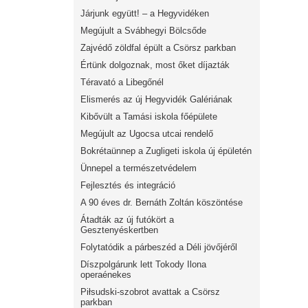
Járjunk együtt! – a Hegyvidéken
Megújult a Svábhegyi Bölcsőde
Zajvédő zöldfal épült a Csörsz parkban
Értünk dolgoznak, most őket díjazták
Téravató a Libegőnél
Elismerés az új Hegyvidék Galériának
Kibővült a Tamási iskola főépülete
Megújult az Ugocsa utcai rendelő
Bokrétaünnep a Zugligeti iskola új épületén
Ünnepel a természetvédelem
Fejlesztés és integráció
A 90 éves dr. Bernáth Zoltán köszöntése
Átadták az új futókört a
Gesztenyéskertben
Folytatódik a párbeszéd a Déli jövőjéről
Díszpolgárunk lett Tokody Ilona
operaénekes
Piłsudski-szobrot avattak a Csörsz
parkban