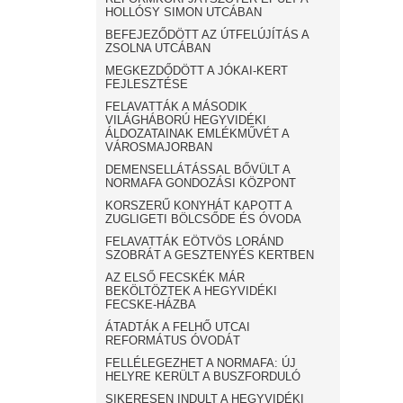
HOLLÓSY SIMON UTCÁBAN
BEFEJEZŐDÖTT AZ ÚTFELÚJÍTÁS A
ZSOLNA UTCÁBAN
MEGKEZDŐDÖTT A JÓKAI-KERT
FEJLESZTÉSE
FELAVATTÁK A MÁSODIK
VILÁGHÁBORÚ HEGYVIDÉKI
ÁLDOZATAINAK EMLÉKMŰVÉT A
VÁROSMAJORBAN
DEMENSELLÁTÁSSAL BŐVÜLT A
NORMAFA GONDOZÁSI KÖZPONT
KORSZERŰ KONYHÁT KAPOTT A
ZUGLIGETI BÖLCSŐDE ÉS ÓVODA
FELAVATTÁK EÖTVÖS LORÁND
SZOBRÁT A GESZTENYÉS KERTBEN
AZ ELSŐ FECSKÉK MÁR
BEKÖLTÖZTEK A HEGYVIDÉKI
FECSKE-HÁZBA
ÁTADTÁK A FELHŐ UTCAI
REFORMÁTUS ÓVODÁT
FELLÉLEGEZHET A NORMAFA: ÚJ
HELYRE KERÜLT A BUSZFORDULÓ
SIKERESEN INDULT A HEGYVIDÉKI