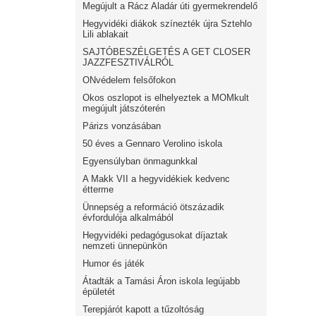
Megújult a Rácz Aladár úti gyermekrendelő
Hegyvidéki diákok színezték újra Sztehlo
Lili ablakait
SAJTÓBESZÉLGETÉS A GET CLOSER
JAZZFESZTIVÁLRÓL
ONvédelem felsőfokon
Okos oszlopot is elhelyeztek a MOMkult
megújult játszóterén
Párizs vonzásában
50 éves a Gennaro Verolino iskola
Egyensúlyban önmagunkkal
A Makk VII a hegyvidékiek kedvenc
étterme
Ünnepség a reformáció ötszázadik
évfordulója alkalmából
Hegyvidéki pedagógusokat díjaztak
nemzeti ünnepünkön
Humor és játék
Átadták a Tamási Áron iskola legújabb
épületét
Terepjárót kapott a tűzoltóság