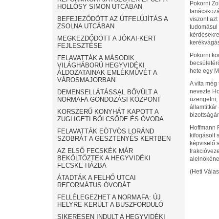
Pokorni Zo
HOLLÓSY SIMON UTCÁBAN
tanácskozá
BEFEJEZŐDÖTT AZ ÚTFELÚJÍTÁS A
viszont az
ZSOLNA UTCÁBAN
tudomásul 
kérdésekre
MEGKEZDŐDÖTT A JÓKAI-KERT
kerékvágásb
FEJLESZTÉSE
Pokorni ko
FELAVATTÁK A MÁSODIK
becsületérő
VILÁGHÁBORÚ HEGYVIDÉKI
hete egy M
ÁLDOZATAINAK EMLÉKMŰVÉT A
VÁROSMAJORBAN
A vita még
nevezte Ho
DEMENSELLÁTÁSSAL BŐVÜLT A
NORMAFA GONDOZÁSI KÖZPONT
üzengetni,
államtitkár
KORSZERŰ KONYHÁT KAPOTT A
bizottságá
ZUGLIGETI BÖLCSŐDE ÉS ÓVODA
Hoffmann R
FELAVATTÁK EÖTVÖS LORÁND
kifogásolt 
SZOBRÁT A GESZTENYÉS KERTBEN
képviselő 
AZ ELSŐ FECSKÉK MÁR
frakcióveze
BEKÖLTÖZTEK A HEGYVIDÉKI
alelnökéne
FECSKE-HÁZBA
(Heti Válas
ÁTADTÁK A FELHŐ UTCAI
REFORMÁTUS ÓVODÁT
FELLÉLEGEZHET A NORMAFA: ÚJ
HELYRE KERÜLT A BUSZFORDULÓ
SIKERESEN INDULT A HEGYVIDÉKI