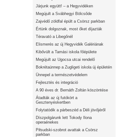
Járjunk együtt! – a Hegyvidéken
Megújult a Svábhegyi Bölcsőde
Zajvédő zöldfal épült a Csörsz parkban
Értünk dolgoznak, most őket díjazták
Téravató a Libegőnél
Elismerés az új Hegyvidék Galériának
Kibővült a Tamási iskola főépülete
Megújult az Ugocsa utcai rendelő
Bokrétaünnep a Zugligeti iskola új épületén
Ünnepel a természetvédelem
Fejlesztés és integráció
A 90 éves dr. Bernáth Zoltán köszöntése
Átadták az új futókört a
Gesztenyéskertben
Folytatódik a párbeszéd a Déli jövőjéről
Díszpolgárunk lett Tokody Ilona
operaénekes
Piłsudski-szobrot avattak a Csörsz
parkban