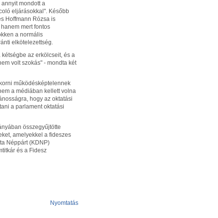
 annyit mondott a
coló eljárásokkal". Később
 és Hoffmann Rózsa is
, hanem mert fontos
ökken a normális
ánti elkötelezettség.
kétségbe az erkölcseit, és a
 nem volt szokás" - mondta két
 Pokorni működésképtelennek
nem a médiában kellett volna
vánosságra, hogy az oktatási
ítani a parlament oktatási
ványában összegyűjtötte
seket, amelyekkel a fideszes
ata Néppárt (KDNP)
titkár és a Fidesz
Nyomtatás