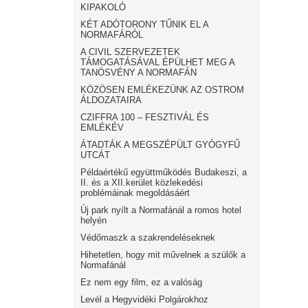
KIPAKOLÓ
KÉT ADÓTORONY TŰNIK EL A
NORMAFÁRÓL
A CIVIL SZERVEZETEK
TÁMOGATÁSÁVAL ÉPÜLHET MEG A
TANÖSVÉNY A NORMAFÁN
KÖZÖSEN EMLÉKEZÜNK AZ OSTROM
ÁLDOZATAIRA
CZIFFRA 100 – FESZTIVÁL ÉS
EMLÉKÉV
ÁTADTÁK A MEGSZÉPÜLT GYÓGYFŰ
UTCÁT
Példaértékű együttműködés Budakeszi, a
II. és a XII.kerület közlekedési
problémáinak megoldásáért
Új park nyílt a Normafánál a romos hotel
helyén
Védőmaszk a szakrendeléseknek
Hihetetlen, hogy mit művelnek a szülők a
Normafánál
Ez nem egy film, ez a valóság
Levél a Hegyvidéki Polgárokhoz