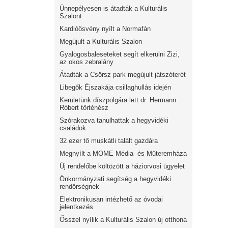
Ünnepélyesen is átadták a Kulturális
Szalont
Kardióösvény nyílt a Normafán
Megújult a Kulturális Szalon
Gyalogosbaleseteket segít elkerülni Zizi,
az okos zebralány
Átadták a Csörsz park megújult játszóterét
Libegők Éjszakája csillaghullás idején
Kerületünk díszpolgára lett dr. Hermann
Róbert történész
Szórakozva tanulhattak a hegyvidéki
családok
32 ezer tő muskátli talált gazdára
Megnyílt a MOME Média- és Műteremháza
Új rendelőbe költözött a háziorvosi ügyelet
Önkormányzati segítség a hegyvidéki
rendőrségnek
Elektronikusan intézhető az óvodai
jelentkezés
Ősszel nyílik a Kulturális Szalon új otthona