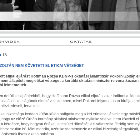
GYVIDÉK
OKTATÁS
●
16
ZOLTÁN NEM KÖVETETT EL ETIKAI VÉTSÉGET
tott etikai eljárást Hoffman Rózsa KDNP-s oktatási államtitkár Pokorni Zoltán ell
 nem állapított meg etikai vétséget a korábbi oktatási miniszterre vonatkozóan.
ól felmentették.
 derült ki sajtóhírekből, hogy Hoffmann Rózsa etikai eljárást akar indítani a fides
oktatási bizottságának elnökével szemben, mivel Pokorni folyamatosan bírálja a m
 intézkedéseit, tervezeteit.
ikai bizottsága kedden külön-külön hallgatta meg a két érintettet, és mintegy másf
, hogy az előző Orbán-kormány oktatási minisztere nyilatkozataival nem követett el
a kérdésre, hogy hogyan értékeli a testület döntését, azt válaszolta: "eddig sem nyi
hez ezután is". Mint mondta, azért kezdeményezte az etikai bizottság tárgyalását
 öntsenek tiszta vizet a pohárba.