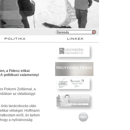
POLITIKA
LINKEK
en, a Fidesz etikai
 A politikust valamennyi
zes Pokorni Zoltánnal, a
édiában az oktatásügyi
él órás tanácskozás után
 etikai vétséget. Hoffmann
latkoztam erről, és tartom
, hogy a nyilvánosság