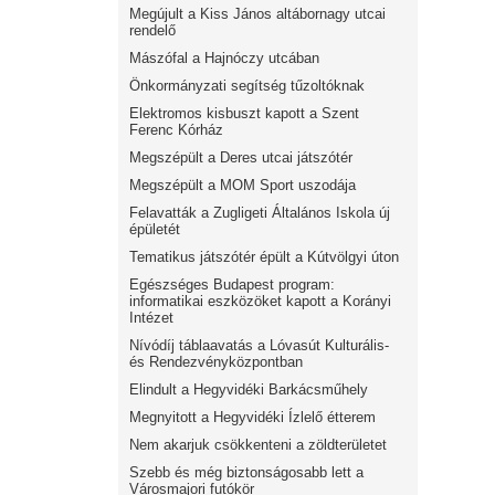
Megújult a Kiss János altábornagy utcai
rendelő
Mászófal a Hajnóczy utcában
Önkormányzati segítség tűzoltóknak
Elektromos kisbuszt kapott a Szent
Ferenc Kórház
Megszépült a Deres utcai játszótér
Megszépült a MOM Sport uszodája
Felavatták a Zugligeti Általános Iskola új
épületét
Tematikus játszótér épült a Kútvölgyi úton
Egészséges Budapest program:
informatikai eszközöket kapott a Korányi
Intézet
Nívódíj táblaavatás a Lóvasút Kulturális-
és Rendezvényközpontban
Elindult a Hegyvidéki Barkácsműhely
Megnyitott a Hegyvidéki Ízlelő étterem
Nem akarjuk csökkenteni a zöldterületet
Szebb és még biztonságosabb lett a
Városmajori futókör