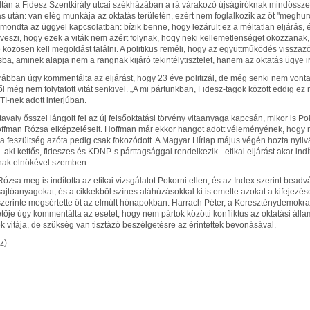
ltán a Fidesz Szentkirály utcai székházában a rá várakozó újságíróknak mindössze
s után: van elég munkája az oktatás területén, ezért nem foglalkozik az őt "meghur
t mondta az üggyel kapcsolatban: bízik benne, hogy lezárult ez a méltatlan eljárás,
veszi, hogy ezek a viták nem azért folynak, hogy neki kellemetlenséget okozzanak
 közösen kell megoldást találni. A politikus reméli, hogy az együttműködés visszaz
a, aminek alapja nem a rangnak kijáró tekintélytisztelet, hanem az oktatás ügye ir
rábban úgy kommentálta az eljárást, hogy 23 éve politizál, de még senki nem vonta 
l még nem folytatott vitát senkivel. „A mi pártunkban, Fidesz-tagok között eddig ez
TI-nek adott interjúban.
 tavaly ősszel lángolt fel az új felsőoktatási törvény vitaanyaga kapcsán, mikor is
ffman Rózsa elképzeléseit. Hoffman már ekkor hangot adott véleményének, hogy 
 a feszültség azóta pedig csak fokozódott. A Magyar Hírlap május végén hozta nyil
 - aki kettős, fideszes és KDNP-s párttagsággal rendelkezik - etikai eljárást akar ind
nak elnökével szemben.
ózsa meg is indította az etikai vizsgálatot Pokorni ellen, és az Index szerint bead
sajtóanyagokat, és a cikkekből színes aláhúzásokkal ki is emelte azokat a kifejezé
szerinte megsértette őt az elmúlt hónapokban. Harrach Péter, a Kereszténydemokr
tője úgy kommentálta az esetet, hogy nem pártok közötti konfliktus az oktatási állam
k vitája, de szükség van tisztázó beszélgetésre az érintettek bevonásával.
z)