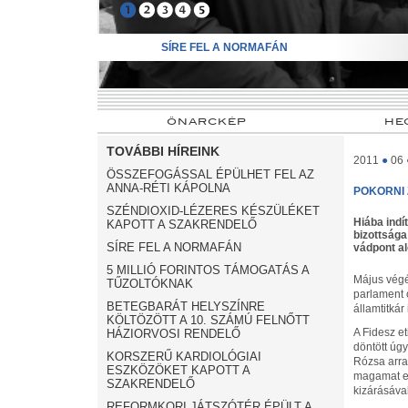
➊
➋
➌
➍
➎
SÍRE FEL A NORMAFÁN
ÖNARCKÉP
HE
TOVÁBBI HÍREINK
2011
●
06
ÖSSZEFOGÁSSAL ÉPÜLHET FEL AZ
ANNA-RÉTI KÁPOLNA
POKORNI 
SZÉNDIOXID-LÉZERES KÉSZÜLÉKET
Hiába indí
KAPOTT A SZAKRENDELŐ
bizottsága
SÍRE FEL A NORMAFÁN
vádpont al
5 MILLIÓ FORINTOS TÁMOGATÁS A
Május végén
TŰZOLTÓKNAK
parlament 
BETEGBARÁT HELYSZÍNRE
államtitkár
KÖLTÖZÖTT A 10. SZÁMÚ FELNŐTT
A Fidesz et
HÁZIORVOSI RENDELŐ
döntött úgy
KORSZERŰ KARDIOLÓGIAI
Rózsa arra 
ESZKÖZÖKET KAPOTT A
magamat eh
SZAKRENDELŐ
kizárásával
REFORMKORI JÁTSZÓTÉR ÉPÜLT A