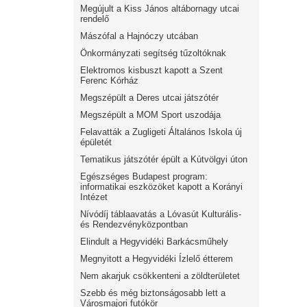
Megújult a Kiss János altábornagy utcai
rendelő
Mászófal a Hajnóczy utcában
Önkormányzati segítség tűzoltóknak
Elektromos kisbuszt kapott a Szent
Ferenc Kórház
Megszépült a Deres utcai játszótér
Megszépült a MOM Sport uszodája
Felavatták a Zugligeti Általános Iskola új
épületét
Tematikus játszótér épült a Kútvölgyi úton
Egészséges Budapest program:
informatikai eszközöket kapott a Korányi
Intézet
Nívódíj táblaavatás a Lóvasút Kulturális-
és Rendezvényközpontban
Elindult a Hegyvidéki Barkácsműhely
Megnyitott a Hegyvidéki Ízlelő étterem
Nem akarjuk csökkenteni a zöldterületet
Szebb és még biztonságosabb lett a
Városmajori futókör