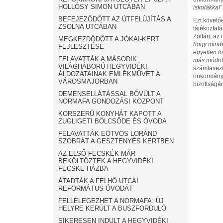
HOLLÓSY SIMON UTCÁBAN
iskolákkal
”
BEFEJEZŐDÖTT AZ ÚTFELÚJÍTÁS A
Ezt követő
ZSOLNA UTCÁBAN
tájékoztatá
Zoltán, az
MEGKEZDŐDÖTT A JÓKAI-KERT
hogy minde
FEJLESZTÉSE
egyetlen f
FELAVATTÁK A MÁSODIK
más módot 
VILÁGHÁBORÚ HEGYVIDÉKI
számlavezet
ÁLDOZATAINAK EMLÉKMŰVÉT A
önkormányza
VÁROSMAJORBAN
bizottságá
DEMENSELLÁTÁSSAL BŐVÜLT A
NORMAFA GONDOZÁSI KÖZPONT
KORSZERŰ KONYHÁT KAPOTT A
ZUGLIGETI BÖLCSŐDE ÉS ÓVODA
FELAVATTÁK EÖTVÖS LORÁND
SZOBRÁT A GESZTENYÉS KERTBEN
AZ ELSŐ FECSKÉK MÁR
BEKÖLTÖZTEK A HEGYVIDÉKI
FECSKE-HÁZBA
ÁTADTÁK A FELHŐ UTCAI
REFORMÁTUS ÓVODÁT
FELLÉLEGEZHET A NORMAFA: ÚJ
HELYRE KERÜLT A BUSZFORDULÓ
SIKERESEN INDULT A HEGYVIDÉKI