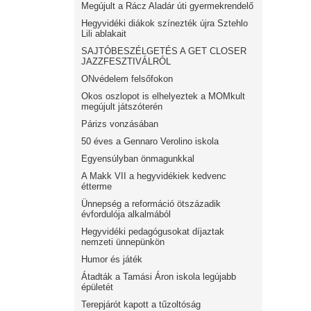
Megújult a Rácz Aladár úti gyermekrendelő
Hegyvidéki diákok színezték újra Sztehlo
Lili ablakait
SAJTÓBESZÉLGETÉS A GET CLOSER
JAZZFESZTIVÁLRÓL
ONvédelem felsőfokon
Okos oszlopot is elhelyeztek a MOMkult
megújult játszóterén
Párizs vonzásában
50 éves a Gennaro Verolino iskola
Egyensúlyban önmagunkkal
A Makk VII a hegyvidékiek kedvenc
étterme
Ünnepség a reformáció ötszázadik
évfordulója alkalmából
Hegyvidéki pedagógusokat díjaztak
nemzeti ünnepünkön
Humor és játék
Átadták a Tamási Áron iskola legújabb
épületét
Terepjárót kapott a tűzoltóság