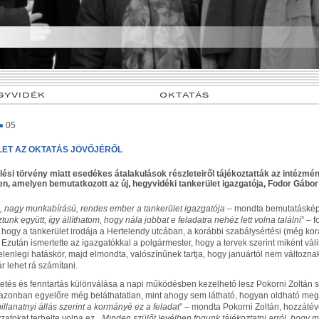
GYVIDÉK
OKTATÁS
●
05
LET AZ OKTATÁS JÖVŐJÉRŐL
ési törvény miatt esedékes átalakulások részleteiről tájékoztatták az intézmé
en, amelyen bemutatkozott az új, hegyvidéki tankerület igazgatója, Fodor Gábor 
, nagy munkabírású, rendes ember a tankerület igazgatója –
mondta bemutatásképp
tunk együtt, így állíthatom, hogy nála jobbat e feladatra nehéz lett volna találni
” – 
 hogy a tankerület irodája a Hertelendy utcában, a korábbi szabálysértési (még kor
 Ezután ismertette az igazgatókkal a polgármester, hogy a tervek szerint miként váli
jelenlegi hatáskör, majd elmondta, valószínűnek tartja, hogy januártól nem változna
r lehet rá számítani.
etés és fenntartás különválása a napi működésben kezelhető lesz Pokorni Zoltán sze
azonban egyelőre még beláthatatlan, mint ahogy sem látható, hogyan oldható meg
illanatnyi állás szerint a kormányé ez a feladat
” – mondta Pokorni Zoltán, hozzáté
atokat terhelte volna ez. „
Minden szülőt levélben fogunk tájékoztatni arról, hogy mi