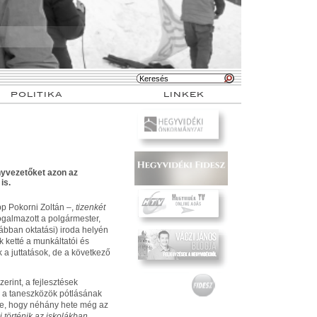
POLITIKA
LINKEK
nyvezetőket azon az
is.
 Pokorni Zoltán –,
tizenkét
fogalmazott a polgármester,
ábban oktatási) iroda helyén
k ketté a munkáltatói és
k a juttatások, de a következő
rint, a fejlesztések
 a taneszközök pótlásának
ve, hogy néhány hete még az
 történik az iskolákban,