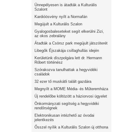
Ünnepélyesen is átadták a Kulturális
Szalont
Kardióösvény nyílt a Normafán
Megújult a Kulturális Szalon
Gyalogosbaleseteket segít elkerülni Zizi,
az okos zebralány
Átadták a Csörsz park megújult játszóterét
Libegők Éjszakája csillaghullás idején
Kerületünk díszpolgára lett dr. Hermann
Róbert történész
Szórakozva tanulhattak a hegyvidéki
családok
32 ezer tő muskátli talált gazdára
Megnyílt a MOME Média- és Műteremháza
Új rendelőbe költözött a háziorvosi ügyelet
Önkormányzati segítség a hegyvidéki
rendőrségnek
Elektronikusan intézhető az óvodai
jelentkezés
Ősszel nyílik a Kulturális Szalon új otthona