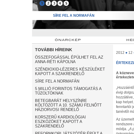
➊
➋
➌
➍
➎
SÍRE FEL A NORMAFÁN
ÖNARCKÉP
HE
TOVÁBBI HÍREINK
2012
●
12
ÖSSZEFOGÁSSAL ÉPÜLHET FEL AZ
ANNA-RÉTI KÁPOLNA
ÉRTEKEZ
SZÉNDIOXID-LÉZERES KÉSZÜLÉKET
A köznevel
KAPOTT A SZAKRENDELŐ
értekezlet
SÍRE FEL A NORMAFÁN
„
Hozzáértő
5 MILLIÓ FORINTOS TÁMOGATÁS A
évig dolgoz
TŰZOLTÓKNAK
hozzátéve,
BETEGBARÁT HELYSZÍNRE
kap helyet.
KÖLTÖZÖTT A 10. SZÁMÚ FELNŐTT
fenntartói 
HÁZIORVOSI RENDELŐ
tanévtől má
KORSZERŰ KARDIOLÓGIAI
Az üzemelt
ESZKÖZÖKET KAPOTT A
rendszere 
SZAKRENDELŐ
módja. „
A p
REFORMKORI JÁTSZÓTÉR ÉPÜLT A
önkormányz