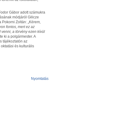
d Fodor Gábor adott számukra
ozásának módjáról Gilicze
 Pokorni Zoltán: „
Kérem,
on fontos, mert ez az
venni, a törvény ezen kívül
te ki a polgármester. A
s tájékoztatón az
oktatási és kulturális
Nyomtatás