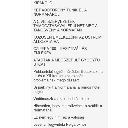
KIPAKOLÓ
KÉT ADÓTORONY TŰNIK EL A
NORMAFÁRÓL
A CIVIL SZERVEZETEK
TÁMOGATÁSÁVAL ÉPÜLHET MEG A
TANÖSVÉNY A NORMAFÁN
KÖZÖSEN EMLÉKEZÜNK AZ OSTROM
ÁLDOZATAIRA
CZIFFRA 100 – FESZTIVÁL ÉS
EMLÉKÉV
ÁTADTÁK A MEGSZÉPÜLT GYÓGYFŰ
UTCÁT
Példaértékű együttműködés Budakeszi, a
II. és a XII.kerület közlekedési
problémáinak megoldásáért
Új park nyílt a Normafánál a romos hotel
helyén
Védőmaszk a szakrendeléseknek
Hihetetlen, hogy mit művelnek a szülők a
Normafánál
Ez nem egy film, ez a valóság
Levél a Hegyvidéki Polgárokhoz