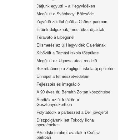
Járjunk együtt! – a Hegyvidéken
Megújult a Svábhegyi Bölcsőde
Zajvédő zöldfal épült a Csörsz parkban
Értünk dolgoznak, most őket díjazták
Téravató a Libegőnél
Elismerés az új Hegyvidék Galériának
Kibővült a Tamási iskola főépülete
Megújult az Ugocsa utcai rendelő
Bokrétaünnep a Zugligeti iskola új épületén
Ünnepel a természetvédelem
Fejlesztés és integráció
A 90 éves dr. Bernáth Zoltán köszöntése
Átadták az új futókört a
Gesztenyéskertben
Folytatódik a párbeszéd a Déli jövőjéről
Díszpolgárunk lett Tokody Ilona
operaénekes
Piłsudski-szobrot avattak a Csörsz
parkban