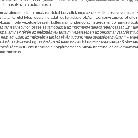
 – hangsúlyozta a polgármester.
en az átmenet feladatainak részleteit beszélték meg az értekezlet résztvevői, maj
st a tankerület felépítéséről, feladat- és hatásköréről. Az intézményi tanács létreh
 oktatási iroda vezetője beszélt, kollégája mondandóját megerősítendő hangsúlyozta
n tantestület üljön össze és támogassa az intézményi tanács létrehozását. Ez nagy
orma, aminek révén az intézmények tartalmi vezetésében az önkormányzat részt tud 
nem ad. Csak az intézményi tanács révén tudunk majd segítséget nyújtani
” – emel
éstől az étkeztetésig, az őrző-védő feladatok ellátásig mindenre kiterjedő részlete
ttól részt vett Fonti Krisztina alpolgármester és Sikota Krisztina, az önkormányzat 
nak elnöke is.