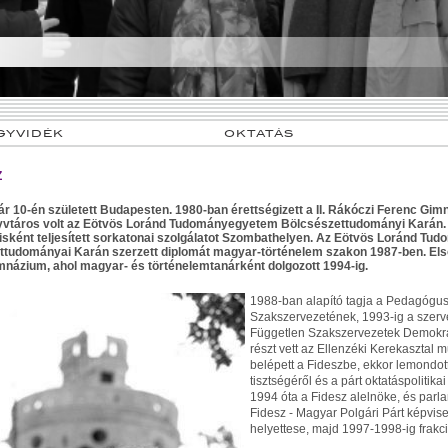
GYVIDÉK
OKTATÁS
Z
ár 10-én született Budapesten. 1980-ban érettségizett a II. Rákóczi Ferenc Gi
vtáros volt az Eötvös Loránd Tudományegyetem Bölcsészettudományi Karán.
lisként teljesített sorkatonai szolgálatot Szombathelyen. Az Eötvös Loránd T
ttudományai Karán szerzett diplomát magyar-történelem szakon 1987-ben. Els
názium, ahol magyar- és történelemtanárként dolgozott 1994-ig.
1988-ban alapító tagja a Pedagógu
Szakszervezetének, 1993-ig a szerve
Független Szakszervezetek Demokra
részt vett az Ellenzéki Kerekaszta
belépett a Fideszbe, ekkor lemondot
tisztségéről és a párt oktatáspolitika
1994 óta a Fidesz alelnöke, és parla
Fidesz - Magyar Polgári Párt képvis
helyettese, majd 1997-1998-ig frakci