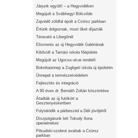
Járjunk együtt! – a Hegyvidéken
Megújult a Svábhegyi Bölcsőde
Zajvédő zöldfal épült a Csörsz parkban
Értünk dolgoznak, most őket díjazták
Téravató a Libegőnél
Elismerés az új Hegyvidék Galériának
Kibővült a Tamási iskola főépülete
Megújult az Ugocsa utcai rendelő
Bokrétaünnep a Zugligeti iskola új épületén
Ünnepel a természetvédelem
Fejlesztés és integráció
A 90 éves dr. Bernáth Zoltán köszöntése
Átadták az új futókört a
Gesztenyéskertben
Folytatódik a párbeszéd a Déli jövőjéről
Díszpolgárunk lett Tokody Ilona
operaénekes
Piłsudski-szobrot avattak a Csörsz
parkban