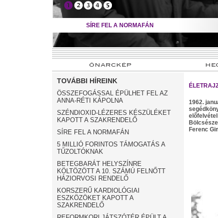
➊
➋
➌
➍
➎
SÍRE FEL A NORMAFÁN
ÖNARCKÉP
HE
TOVÁBBI HÍREINK
ÉLETRAJ
ÖSSZEFOGÁSSAL ÉPÜLHET FEL AZ
ANNA-RÉTI KÁPOLNA
1962. janu
segédköny
SZÉNDIOXID-LÉZERES KÉSZÜLÉKET
előfelvéte
KAPOTT A SZAKRENDELŐ
Bölcsésze
Ferenc Gim
SÍRE FEL A NORMAFÁN
5 MILLIÓ FORINTOS TÁMOGATÁS A
TŰZOLTÓKNAK
BETEGBARÁT HELYSZÍNRE
KÖLTÖZÖTT A 10. SZÁMÚ FELNŐTT
HÁZIORVOSI RENDELŐ
KORSZERŰ KARDIOLÓGIAI
ESZKÖZÖKET KAPOTT A
SZAKRENDELŐ
REFORMKORI JÁTSZÓTÉR ÉPÜLT A