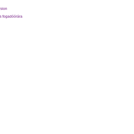
rsion
s fogadóórára