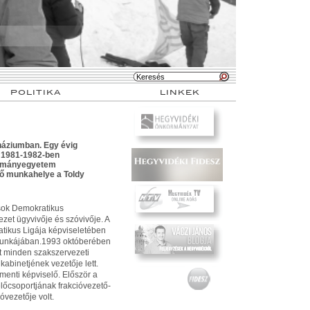
POLITIKA
LINKEK
mnáziumban. Egy évig
 1981-1982-ben
udományegyetem
ő munkahelye a Toldy
sok Demokratikus
zet ügyvivője és szóvivője. A
tikus Ligája képviseletében
l munkájában.1993 októberében
t minden szakszervezeti
i kabinetjének vezetője lett.
menti képviselő. Először a
előcsoportjának frakcióvezető-
óvezetője volt.