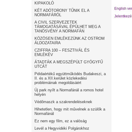
KIPAKOLÓ
English ve
KÉT ADÓTORONY TŰNIK EL A
NORMAFÁRÓL
Jelentkezé
A CIVIL SZERVEZETEK
TÁMOGATÁSÁVAL ÉPÜLHET MEG A
TANÖSVÉNY A NORMAFÁN
KÖZÖSEN EMLÉKEZÜNK AZ OSTROM
ÁLDOZATAIRA
CZIFFRA 100 – FESZTIVÁL ÉS
EMLÉKÉV
ÁTADTÁK A MEGSZÉPÜLT GYÓGYFŰ
UTCÁT
Példaértékű együttműködés Budakeszi, a
II. és a XII.kerület közlekedési
problémáinak megoldásáért
Új park nyílt a Normafánál a romos hotel
helyén
Védőmaszk a szakrendeléseknek
Hihetetlen, hogy mit művelnek a szülők a
Normafánál
Ez nem egy film, ez a valóság
Levél a Hegyvidéki Polgárokhoz