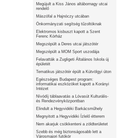
Megújult a Kiss János altábornagy utcai
rendelő
Mászófal a Hajnóczy utcában
Önkormányzati segítség tűzoltóknak
Elektromos kisbuszt kapott a Szent
Ferenc Kórház
Megszépült a Deres utcai játszótér
Megszépült a MOM Sport uszodája
Felavatták a Zugligeti Általános Iskola új
épületét
Tematikus játszótér épült a Kútvölgyi úton
Egészséges Budapest program:
informatikai eszközöket kapott a Korányi
Intézet
Nívódíj táblaavatás a Lóvasút Kulturális-
és Rendezvényközpontban
Elindult a Hegyvidéki Barkácsműhely
Megnyitott a Hegyvidéki Ízlelő étterem
Nem akarjuk csökkenteni a zöldterületet
Szebb és még biztonságosabb lett a
Városmajori futókör