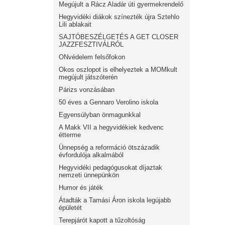
Megújult a Rácz Aladár úti gyermekrendelő
Hegyvidéki diákok színezték újra Sztehlo
Lili ablakait
SAJTÓBESZÉLGETÉS A GET CLOSER
JAZZFESZTIVÁLRÓL
ONvédelem felsőfokon
Okos oszlopot is elhelyeztek a MOMkult
megújult játszóterén
Párizs vonzásában
50 éves a Gennaro Verolino iskola
Egyensúlyban önmagunkkal
A Makk VII a hegyvidékiek kedvenc
étterme
Ünnepség a reformáció ötszázadik
évfordulója alkalmából
Hegyvidéki pedagógusokat díjaztak
nemzeti ünnepünkön
Humor és játék
Átadták a Tamási Áron iskola legújabb
épületét
Terepjárót kapott a tűzoltóság