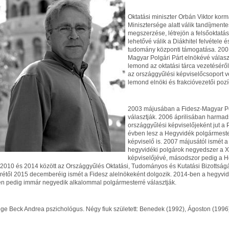
Oktatási miniszter Orbán Viktor kor
Minisztersége alatt válik tandíjment
megszerzése, létrejön a felsőoktatás
lehetővé válik a Diákhitel felvétele 
tudomány központi támogatása. 200
Magyar Polgári Párt elnökévé választ
lemond az oktatási tárca vezetéséről
az országgyűlési képviselőcsoport 
lemond elnöki és frakcióvezetői pozíc
2003 májusában a Fidesz-Magyar Po
választják. 2006 áprilisában harmad
országgyűlési képviselőjeként jut 
évben lesz a Hegyvidék polgármeste
képviselő is. 2007 májusától ismét 
hegyvidéki polgárok negyedszer a XI
képviselőjévé, másodszor pedig a 
. 2010 és 2014 között az Országgyűlés Oktatási, Tudományos és Kutatási Bizottsá
étől 2015 decemberéig ismét a Fidesz alelnökeként dolgozik. 2014-ben a hegyvid
n pedig immár negyedik alkalommal polgármesterré választják.
ége Beck Andrea pszichológus. Négy fiuk született: Benedek (1992), Ágoston (1996