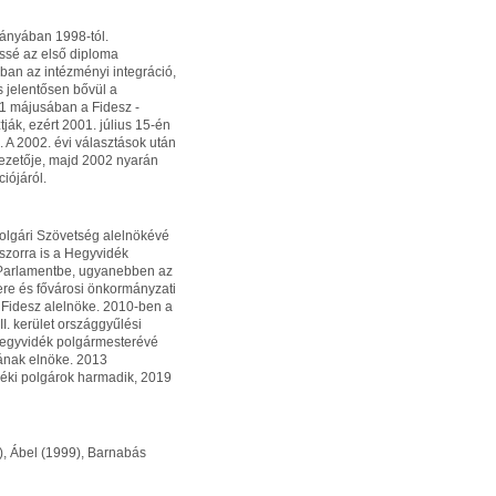
mányában 1998-tól.
essé az első diploma
ban az intézményi integráció,
és jelentősen bővül a
1 májusában a Fidesz -
ják, ezért 2001. július 15-én
. A 2002. évi választások után
vezetője, majd 2002 nyarán
iójáról.
lgári Szövetség alelnökévé
szorra is a Hegyvidék
a Parlamentbe, ugyanebben az
re és fővárosi önkormányzati
a Fidesz alelnöke. 2010-ben a
I. kerület országgyűlési
Hegyvidék polgármesterévé
gának elnöke. 2013
éki polgárok harmadik, 2019
), Ábel (1999), Barnabás