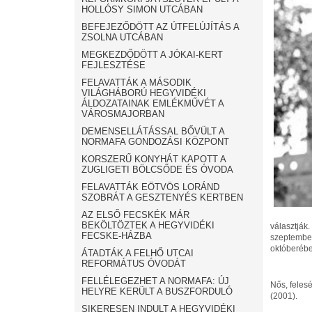
HOLLÓSY SIMON UTCÁBAN
BEFEJEZŐDÖTT AZ ÚTFELÚJÍTÁS A
ZSOLNA UTCÁBAN
MEGKEZDŐDÖTT A JÓKAI-KERT
FEJLESZTÉSE
FELAVATTÁK A MÁSODIK
VILÁGHÁBORÚ HEGYVIDÉKI
ÁLDOZATAINAK EMLÉKMŰVÉT A
VÁROSMAJORBAN
DEMENSELLÁTÁSSAL BŐVÜLT A
NORMAFA GONDOZÁSI KÖZPONT
KORSZERŰ KONYHÁT KAPOTT A
ZUGLIGETI BÖLCSŐDE ÉS ÓVODA
FELAVATTÁK EÖTVÖS LORÁND
SZOBRÁT A GESZTENYÉS KERTBEN
AZ ELSŐ FECSKÉK MÁR
BEKÖLTÖZTEK A HEGYVIDÉKI
választják
FECSKE-HÁZBA
szeptember
októberébe
ÁTADTÁK A FELHŐ UTCAI
REFORMÁTUS ÓVODÁT
FELLÉLEGEZHET A NORMAFA: ÚJ
Nős, feles
HELYRE KERÜLT A BUSZFORDULÓ
(2001).
SIKERESEN INDULT A HEGYVIDÉKI