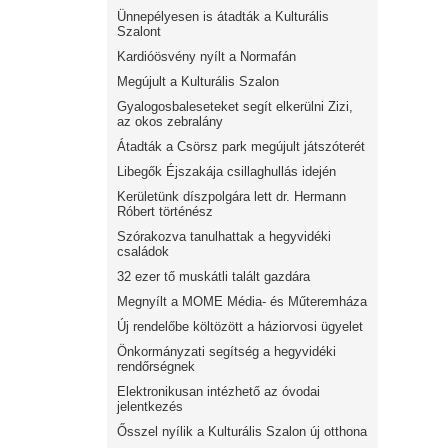
Ünnepélyesen is átadták a Kulturális
Szalont
Kardióösvény nyílt a Normafán
Megújult a Kulturális Szalon
Gyalogosbaleseteket segít elkerülni Zizi,
az okos zebralány
Átadták a Csörsz park megújult játszóterét
Libegők Éjszakája csillaghullás idején
Kerületünk díszpolgára lett dr. Hermann
Róbert történész
Szórakozva tanulhattak a hegyvidéki
családok
32 ezer tő muskátli talált gazdára
Megnyílt a MOME Média- és Műteremháza
Új rendelőbe költözött a háziorvosi ügyelet
Önkormányzati segítség a hegyvidéki
rendőrségnek
Elektronikusan intézhető az óvodai
jelentkezés
Ősszel nyílik a Kulturális Szalon új otthona